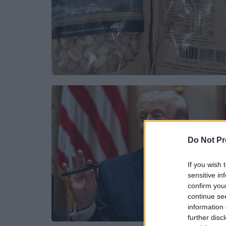
Do Not Pr
If you wish 
sensitive in
confirm you
continue se
information 
further disc