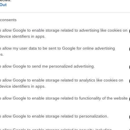
Out
εκπροσώπηση της χώρας στη
Eurovision 2026
consents
o allow Google to enable storage related to advertising like cookies on
evice identifiers in apps.
Ελλάδα
|
26.03.2026 22:53
o allow my user data to be sent to Google for online advertising
«Θέλω να φύγω όμορφα»: Πέθανε
s.
με ευθανασία η 25χρονη Νοέλια
Καστίγιο έπειτα από 601 ημέρες
to allow Google to send me personalized advertising.
αναμονής
o allow Google to enable storage related to analytics like cookies on
«Η ευθανασία της Νοέλια έχει ήδη
evice identifiers in apps.
πραγματοποιηθεί. Ζητούμε
προσευχές για την ψυχή της και την
o allow Google to enable storage related to functionality of the website
οικογένειά της. Ας αναπαυθεί εν
ειρήνη»
o allow Google to enable storage related to personalization.
o allow Google to enable storage related to security, including