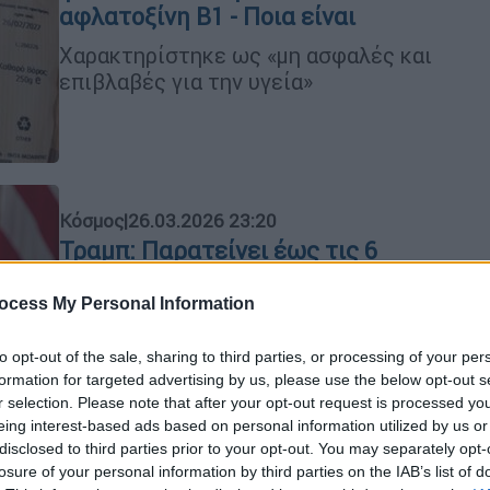
αφλατοξίνη Β1 - Ποια είναι
Χαρακτηρίστηκε ως «μη ασφαλές και
επιβλαβές για την υγεία»
Κόσμος
|
26.03.2026 23:20
Τραμπ: Παρατείνει έως τις 6
Απριλίου το τελεσίγραφο προς το
Ιράν - «Οι συνομιλίες πάνε καλά»
ocess My Personal Information
«Κατόπιν αιτήματος της ιρανικής
to opt-out of the sale, sharing to third parties, or processing of your per
κυβέρνησης… αναστέλλω την
formation for targeted advertising by us, please use the below opt-out s
καταστροφή σταθμών παραγωγής
r selection. Please note that after your opt-out request is processed y
ενέργειας (στο Ιράν) για 10 ημέρες»
eing interest-based ads based on personal information utilized by us or
disclosed to third parties prior to your opt-out. You may separately opt-
losure of your personal information by third parties on the IAB’s list of