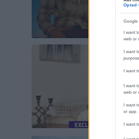
Opted 
Google 
I want t
web or d
I want t
purpose
I want 
I want t
web or d
I want t
or app.
I want t
I want t