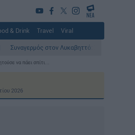
od & Drink
Travel
Viral
ός στον Λυκαβηττό: Σορός σε προχωρημένη σήψη
τούσε να πάει σπίτι...
τίου 2026