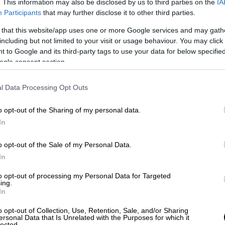
. This information may also be disclosed by us to third parties on the
IA
Participants
that may further disclose it to other third parties.
Ελλάδα
|
26.03.2026 23:12
 that this website/app uses one or more Google services and may gath
Εξιχνιάστηκε η ληστεία σε βάρος
including but not limited to your visit or usage behaviour. You may click 
ηλικιωμένης στο Κολωνάκι - Πάνω
 to Google and its third-party tags to use your data for below specifi
από 200.000 ευρώ η λεία
ogle consent section.
Για την υπόθεση συνελήφθη μία
l Data Processing Opt Outs
54χρονη, ενώ στη δικογραφία
περιλαμβάνονται ακόμα τέσσερις
o opt-out of the Sharing of my personal data.
δράστες
In
o opt-out of the Sale of my Personal Data.
In
to opt-out of processing my Personal Data for Targeted
Μουσική
|
26.03.2026 23:00
ing.
In
Κυκλοφόρησε το επίσημο βίντεο
κλιπ του «Αστείο» από τον ZAF
o opt-out of Collection, Use, Retention, Sale, and/or Sharing
ersonal Data that Is Unrelated with the Purposes for which it
Το τραγούδι που διεκδίκεισαι την
lected.