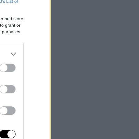
B’s List of
er and store
to grant or
ed purposes