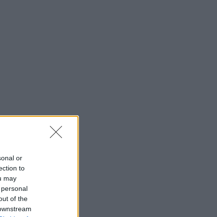
sonal or
ection to
ou may
 personal
out of the
 downstream