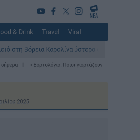
ood & Drink
Travel
Viral
Καρολίνα ύστερα από πυροβολισμούς: Νεκροί κα
 σήμερα
|
➔ Εορτολόγιο: Ποιοι γιορτάζουν
ριλίου 2025