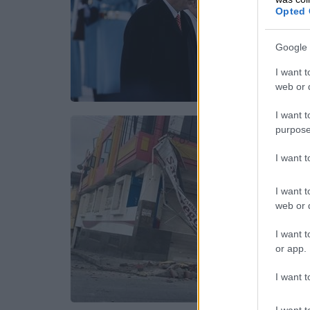
Opted 
Google 
I want t
web or d
I want t
purpose
I want 
I want t
web or d
I want t
or app.
I want t
I want t