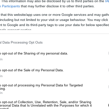
. This information may also be disclosed by us to third parties on the
IA
Participants
that may further disclose it to other third parties.
Κόσμος
|
25.04.2025 23:15
 that this website/app uses one or more Google services and may gath
Περικοπές των υπηρεσιών του
including but not limited to your visit or usage behaviour. You may click 
 to Google and its third-party tags to use your data for below specifi
ΟΗΕ για τη σίτιση και τους
ogle consent section.
πρόσφυγες λόγω των σημαντικών
μειώσεων στη χρηματοδότηση
l Data Processing Opt Outs
Σύμφωνα με έγγραφο, οι υπηρεσίες
των Ηνωμένων Εθνών σχεδιάζουν
o opt-out of the Sharing of my personal data.
μεγάλες περικοπές για τη σίτιση και
In
τους πρόσφυγες
o opt-out of the Sale of my Personal Data.
In
to opt-out of processing my Personal Data for Targeted
Κόσμος
|
25.04.2025 23:01
ing.
Ερντογάν - Πάπας Φραγκίσκος:
In
Διάλογος μεν, από διαφορετικούς
o opt-out of Collection, Use, Retention, Sale, and/or Sharing
«άμβωνες» δε...
ersonal Data that Is Unrelated with the Purposes for which it
lected.