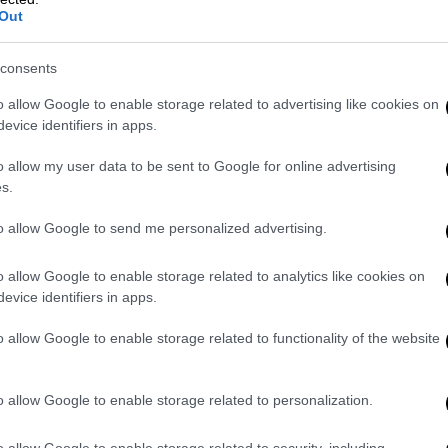
Out
Ένας σεβασμός που βασίστηκε στη
διαπολιτισμική αβροφροσύνη, μια
σχέση που ισορροπούσε ανάμεσα στη
consents
διπλωματία των θρησκειών
o allow Google to enable storage related to advertising like cookies on
evice identifiers in apps.
o allow my user data to be sent to Google for online advertising
s.
Κόσμος
|
25.04.2025 23:00
to allow Google to send me personalized advertising.
Σεισμός στον Ισημερινό:
Τουλάχιστον 20 τραυματίες -
o allow Google to enable storage related to analytics like cookies on
Ζημιές σε κτίρια
evice identifiers in apps.
Ένας άνθρωπος τραυματίστηκε στο
o allow Google to enable storage related to functionality of the website
κεφάλι και πολλές κατοικίες
υπέστησαν ζημιές
o allow Google to enable storage related to personalization.
o allow Google to enable storage related to security, including