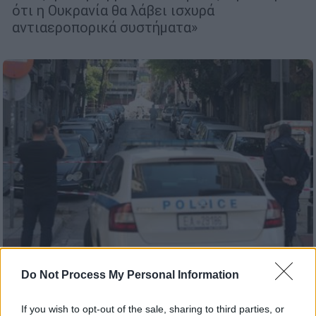
ότι η Ουκρανία θα λάβει ισχυρά
αντιαεροπορικά συστήματα»
Do Not Process My Personal Information
Ελλάδα
|
24.08.2025 23:00
Εξιχνιάστηκαν 10 περιπτώσεις
If you wish to opt-out of the sale, sharing to third parties, or