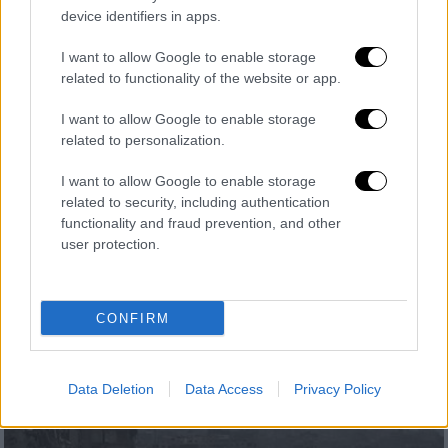
device identifiers in apps.
Ελλάδα
|
24.08.2025 22:50
I want to allow Google to enable storage
«Με την Παλαιστίνη έως τη λευτεριά»:
related to functionality of the website or app.
Κινητοποιήσεις σε όλη την Ελλάδα κατά
I want to allow Google to enable storage
της γενοκτονίας στη Γάζα
related to personalization.
Διαδηλώσεις πραγματοποιήθηκαν σε όλη τη
I want to allow Google to enable storage
χώρα με αίτημα να τερματιστεί η γενοκτονία
related to security, including authentication
στη Γάζα και να επιτραπεί η είσοδος
functionality and fraud prevention, and other
ανθρωπιστικής βοήθειας στον
user protection.
παλαιστινιακό θύλακα
CONFIRM
Data Deletion
Data Access
Privacy Policy