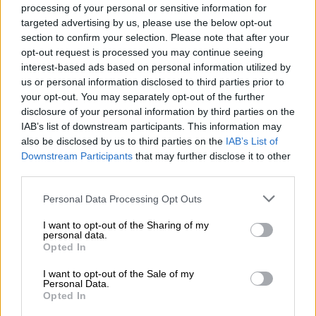
διαρρήξεων σε καταστήματα και
processing of your personal or sensitive information for
targeted advertising by us, please use the below opt-out
επιχειρήσεις της Αλεξανδρούπολης και
section to confirm your selection. Please note that after your
της Κομοτηνής
opt-out request is processed you may continue seeing
interest-based ads based on personal information utilized by
Η επιχειρήση της αστυνομίας
us or personal information disclosed to third parties prior to
your opt-out. You may separately opt-out of the further
disclosure of your personal information by third parties on the
IAB’s list of downstream participants. This information may
also be disclosed by us to third parties on the
IAB’s List of
Downstream Participants
that may further disclose it to other
third parties.
Please note that this website/app uses one or more Google
Personal Data Processing Opt Outs
services and may gather and store information including but
not limited to your visit or usage behaviour. You may click to
I want to opt-out of the Sharing of my
personal data.
grant or deny consent to Google and its third-party tags to
Opted In
use your data for below specified purposes in below Google
consent section.
I want to opt-out of the Sale of my
Personal Data.
Opted In