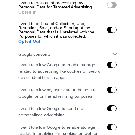
I want to opt-out of processing my
Κόσμος
|
24.08.2025 22:59
Personal Data for Targeted Advertising.
Opted In
Δύο σεισμοί 4,8 και 4,2 Ρίχτερ στην
Τουρκία - Το επίκεντρο μεταξύ Σμύρνης
I want to opt-out of Collection, Use,
Retention, Sale, and/or Sharing of my
και Μπαλικεσίρ
Personal Data that Is Unrelated with the
Purposes for which it was collected.
Ανησυχία στους κατοίκους
Opted Out
Google consents
I want to allow Google to enable storage
related to advertising like cookies on web or
device identifiers in apps.
I want to allow my user data to be sent to
Google for online advertising purposes.
I want to allow Google to send me
personalized advertising.
I want to allow Google to enable storage
related to analytics like cookies on web or