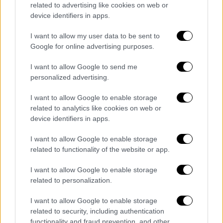
related to advertising like cookies on web or
device identifiers in apps.
I want to allow my user data to be sent to
Google for online advertising purposes.
I want to allow Google to send me
personalized advertising.
I want to allow Google to enable storage
related to analytics like cookies on web or
device identifiers in apps.
Ελλάδα
|
22.01.2024 22:44
I want to allow Google to enable storage
related to functionality of the website or app.
Βαρώτσος: «Είχαμε προειδοποιήσει για
μεγάλο σεισμό στην Ιαπωνία» - Τι λέει
I want to allow Google to enable storage
για το ενδεχόμενο Εγκέλαδου στην
related to personalization.
Ελλάδα
I want to allow Google to enable storage
Για την προγνωστική μέθοδο
related to security, including authentication
των σεισμών BAN και πως αυτή είχε
functionality and fraud prevention, and other