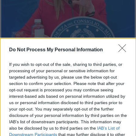
Do Not Process My Personal Information
Κόσμος
|
22.01.2024 22:54
Ανοιχτό αφήνει η Μελόνι το ενδεχόμενο
If you wish to opt-out of the sale, sharing to third parties, or
να είναι υποψήφια στις Ευρωεκλογές:
processing of your personal or sensitive information for
targeted advertising by us, please use the below opt-out
«Θέλω η Ιταλία να μετρά περισσότερο»
section to confirm your selection. Please note that after your
«Θα αποφασίσει την τελευταία στιγμή, αν θα
opt-out request is processed you may continue seeing
interest-based ads based on personal information utilized by
είμαι υποψήφια»
us or personal information disclosed to third parties prior to
your opt-out. You may separately opt-out of the further
disclosure of your personal information by third parties on the
IAB’s list of downstream participants. This information may
also be disclosed by us to third parties on the
IAB’s List of
Downstream Participants
that may further disclose it to other