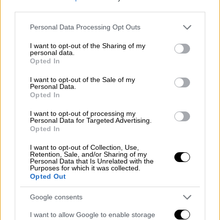
third parties.
Please note that this website/app uses one or more Google
Personal Data Processing Opt Outs
services and may gather and store information including but
not limited to your visit or usage behaviour. You may click to
I want to opt-out of the Sharing of my
personal data.
grant or deny consent to Google and its third-party tags to
Opted In
use your data for below specified purposes in below Google
consent section.
I want to opt-out of the Sale of my
Personal Data.
Opted In
I want to opt-out of processing my
Κόσμος
|
22.01.2024 22:51
Personal Data for Targeted Advertising.
Opted In
Αναβλήθηκε για την Τρίτη η δίκη του
Ντόναλντ Τραμπ για συκοφαντική
I want to opt-out of Collection, Use,
Retention, Sale, and/or Sharing of my
δυσφήμιση
Personal Data that Is Unrelated with the
Purposes for which it was collected.
Ο πρώην πρόεδρος των ΗΠΑ στο εδώλιο
Opted Out
Google consents
I want to allow Google to enable storage