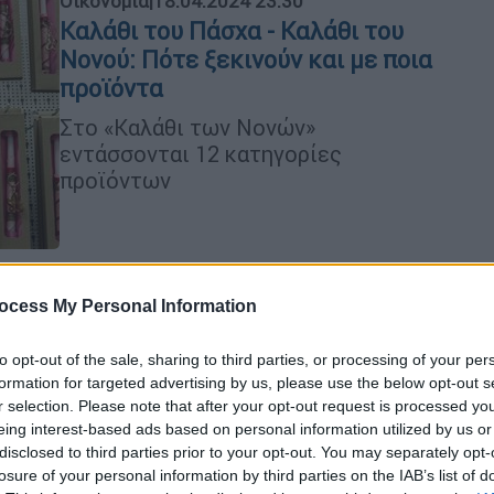
Οικονομία
|
18.04.2024 23:30
Καλάθι του Πάσχα - Καλάθι του
Νονού: Πότε ξεκινούν και με ποια
προϊόντα
Στο «Καλάθι των Νονών»
εντάσσονται 12 κατηγορίες
προϊόντων
Κόσμος
|
18.04.2024 23:19
ocess My Personal Information
Δικαίωση μετά από 43 χρόνια για
συγγενείς νέων που σκοτώθηκαν
to opt-out of the sale, sharing to third parties, or processing of your per
από φωτιά σε κλαμπ της
formation for targeted advertising by us, please use the below opt-out s
Ιρλανδίας
r selection. Please note that after your opt-out request is processed y
eing interest-based ads based on personal information utilized by us or
Οι ένορκοι έκριναν ότι οι
disclosed to third parties prior to your opt-out. You may separately opt-
δυσλειτουργίες εντός του κλαμπ,
losure of your personal information by third parties on the IAB’s list of