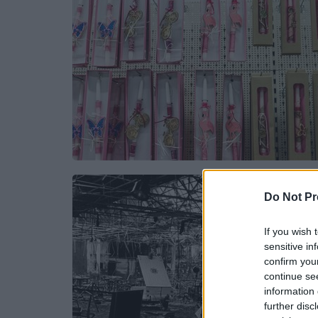
Do Not Pr
If you wish 
sensitive in
confirm you
continue se
information 
further disc