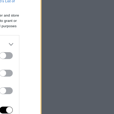
B’s List of
er and store
to grant or
ed purposes