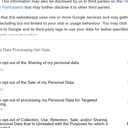
προκάλεσαν την πυρκαγιά που
. This information may also be disclosed by us to third parties on the
IA
Participants
that may further disclose it to other third parties.
οδήγησε στον θάνατο 48 νέους
 that this website/app uses one or more Google services and may gath
including but not limited to your visit or usage behaviour. You may click 
 to Google and its third-party tags to use your data for below specifi
Ελλάδα
|
18.04.2024 23:15
ogle consent section.
Φηρά: Τα «μυστικά» του
ηφαιστείου της Σαντορίνης
l Data Processing Opt Outs
αποκαλύπτουν ερευνητές απ' όλο
o opt-out of the Sharing of my personal data.
τον κόσμο
In
«Έχουν προκύψει ορισμένα θεαματικά
αποτελέσματα» ενημερώνουν οι
o opt-out of the Sale of my Personal Data.
ερευνητές
In
to opt-out of processing my Personal Data for Targeted
ing.
In
Ελλάδα
|
18.04.2024 23:00
o opt-out of Collection, Use, Retention, Sale, and/or Sharing
Υπουργείο Δικαιοσύνης:
ersonal Data that Is Unrelated with the Purposes for which it
lected.