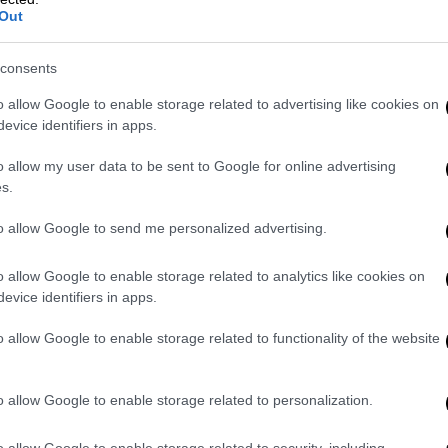
Ηλεκτρονικά η επίδοση εγγράφων
Out
στα μεγάλα Διοικητικά
Δικαστήρια
consents
Σε έξι μήνες το σύστημα
o allow Google to enable storage related to advertising like cookies on
ηλεκτρονικής επίδοσης εγγράφων θα
evice identifiers in apps.
επεκταθεί σε όλα τα Διοικητικά
Δικαστήρια της χώρας
o allow my user data to be sent to Google for online advertising
s.
to allow Google to send me personalized advertising.
Κόσμος
|
18.04.2024 22:45
Απευθείας πτήση Σαγκάη-Αθήνα:
o allow Google to enable storage related to analytics like cookies on
Ταξίδι εξοικείωσης Κινέζων
evice identifiers in apps.
τουριστικών πρακτόρων στην
o allow Google to enable storage related to functionality of the website
Ελλάδα
Επίσκεψη γνωριμίας τουριστικών
o allow Google to enable storage related to personalization.
πρακτόρων της Κίνας στην Ελλάδα, με
αφορμή τη νέα απευθείας πτήση
o allow Google to enable storage related to security, including