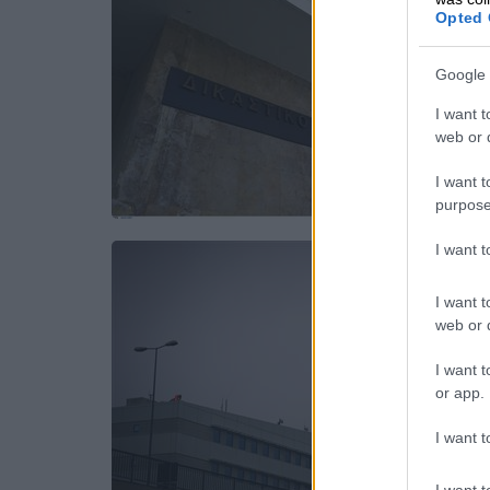
Opted 
Google 
I want t
web or d
I want t
purpose
I want 
I want t
web or d
I want t
or app.
I want t
I want t