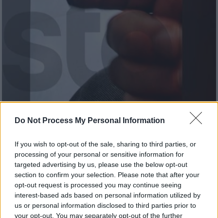
Do Not Process My Personal Information
Ελλάδα
|
16.09.2025 22:36
If you wish to opt-out of the sale, sharing to third parties, or
Αδιανόητο περιστατικό στον
processing of your personal or sensitive information for
Κορυδαλλό: Διανομέας δάγκωσε και
targeted advertising by us, please use the below opt-out
έκοψε το δάχτυλο οδηγού για μια θέση
section to confirm your selection. Please note that after your
πάρκινγκ
opt-out request is processed you may continue seeing
interest-based ads based on personal information utilized by
Άγριος καβγάς για πάρκινγκ εξελίχθηκε σε
us or personal information disclosed to third parties prior to
συμπλοκή με τραυματισμό, καθώς ο
your opt-out. You may separately opt-out of the further