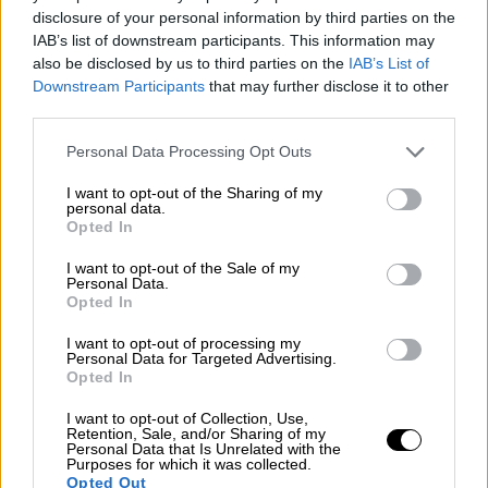
διανομέας δάγκωσε και αφαίρεσε κομμάτι
disclosure of your personal information by third parties on the
δαχτύλου από νεαρό οδηγό
IAB’s list of downstream participants. This information may
also be disclosed by us to third parties on the
IAB’s List of
Downstream Participants
that may further disclose it to other
third parties.
Please note that this website/app uses one or more Google
Personal Data Processing Opt Outs
services and may gather and store information including but
not limited to your visit or usage behaviour. You may click to
I want to opt-out of the Sharing of my
personal data.
grant or deny consent to Google and its third-party tags to
Opted In
use your data for below specified purposes in below Google
consent section.
I want to opt-out of the Sale of my
Personal Data.
Opted In
I want to opt-out of processing my
Personal Data for Targeted Advertising.
Opted In
I want to opt-out of Collection, Use,
Retention, Sale, and/or Sharing of my
Αθλητισμός
|
16.09.2025 22:30
Personal Data that Is Unrelated with the
Purposes for which it was collected.
Champions League: Πέρασε απ' το
Opted Out