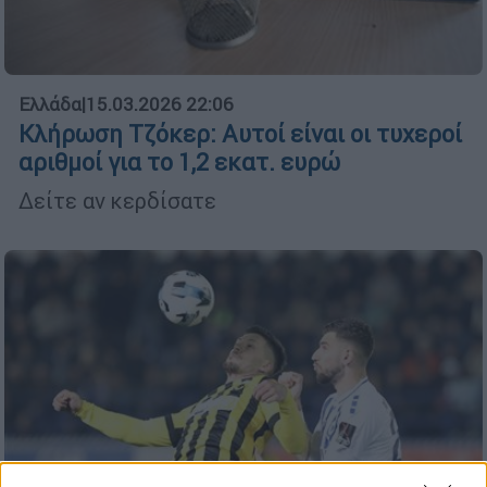
Ελλάδα
|
15.03.2026 22:06
Κλήρωση Τζόκερ: Αυτοί είναι οι τυχεροί
αριθμοί για το 1,2 εκατ. ευρώ
Δείτε αν κερδίσατε