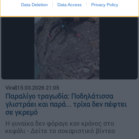
Data Deletion
Data Access
Privacy Policy
Viral
|
15.03.2026 21:05
Παραλίγο τραγωδία: Ποδηλάτισσα
γλιστράει και παρά... τρίχα δεν πέφτει
σε γκρεμό
Η γυναίκα δεν φόραγε καν κράνος στο
κεφάλι - Δείτε το σοκαριστικό βίντεο