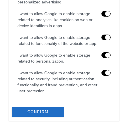
personalized advertising.
I want to allow Google to enable storage
related to analytics like cookies on web or
device identifiers in apps.
I want to allow Google to enable storage
related to functionality of the website or app.
I want to allow Google to enable storage
related to personalization.
Κόσμος
|
15.03.2026 21:20
Τραγικός απολογισμός στο Ιράν: Πάνω
I want to allow Google to enable storage
από 3.000 νεκροί - Ανάμεσά τους 206
related to security, including authentication
functionality and fraud prevention, and other
παιδιά
user protection.
Μεταξύ των νεκρών είναι τουλάχιστον
1.319 άμαχοι
CONFIRM