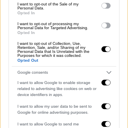
consent section.
I want to opt-out of the Sale of my
Personal Data.
Opted In
I want to opt-out of processing my
Personal Data for Targeted Advertising.
Opted In
I want to opt-out of Collection, Use,
Κόσμος
|
15.03.2026 21:35
Retention, Sale, and/or Sharing of my
Personal Data that Is Unrelated with the
Πόλεμος στη Μέση Ανατολή:
Purposes for which it was collected.
Opted Out
Τηλεφωνική επικοινωνία Μακρόν-
Πεζεσκιάν
Google consents
Σύμφωνα με τις πληροφορίες συζητήθηκαν
I want to allow Google to enable storage
οι νεότερες εξελίξεις
related to advertising like cookies on web or
device identifiers in apps.
I want to allow my user data to be sent to
Google for online advertising purposes.
I want to allow Google to send me