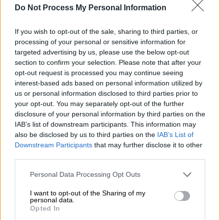
Do Not Process My Personal Information
If you wish to opt-out of the sale, sharing to third parties, or
processing of your personal or sensitive information for
Αθλητισμός
|
15.03.2026 21:50
targeted advertising by us, please use the below opt-out
section to confirm your selection. Please note that after your
Ατρόμητος - ΑΕΚ 2-2: Μπλόκο στο
opt-out request is processed you may continue seeing
Περιστέρι και τριπλή ισοβαθμία στην
interest-based ads based on personal information utilized by
κορυφή της Super League
us or personal information disclosed to third parties prior to
your opt-out. You may separately opt-out of the further
Χωρίς νικητή έληξε το ματς του Ατρόμητου
disclosure of your personal information by third parties on the
με την ΑΕΚ (2-2)
IAB’s list of downstream participants. This information may
also be disclosed by us to third parties on the
IAB’s List of
Downstream Participants
that may further disclose it to other
third parties.
Please note that this website/app uses one or more Google
Personal Data Processing Opt Outs
services and may gather and store information including but
not limited to your visit or usage behaviour. You may click to
I want to opt-out of the Sharing of my
personal data.
grant or deny consent to Google and its third-party tags to
Opted In
use your data for below specified purposes in below Google