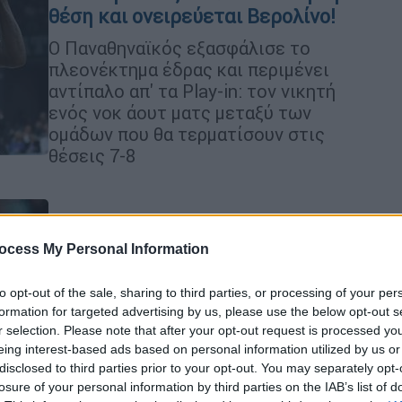
θέση και ονειρεύεται Βερολίνο!
Ο Παναθηναϊκός εξασφάλισε το
πλεονέκτημα έδρας και περιμένει
αντίπαλο απ' τα Play-in: τον νικητή
ενός νοκ άουτ ματς μεταξύ των
ομάδων που θα τερματίσουν στις
θέσεις 7-8
Ελλάδα
|
11.04.2024 23:23
Ο Τζέκο έδειξε την τουρκική
ocess My Personal Information
σημαία στους οπαδούς του
to opt-out of the sale, sharing to third parties, or processing of your per
Ολυμπιακού - Τον αποθεώνουν
formation for targeted advertising by us, please use the below opt-out s
στην Τουρκία
r selection. Please note that after your opt-out request is processed y
eing interest-based ads based on personal information utilized by us or
Κίνηση που προκάλεσε αντιδράσεις
disclosed to third parties prior to your opt-out. You may separately opt-
στην Ελλάδα και αποθέωση στην
losure of your personal information by third parties on the IAB’s list of
Τουρκία