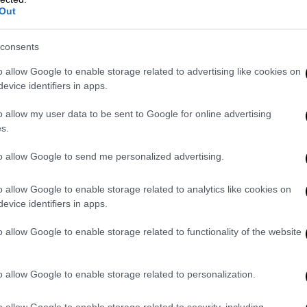
ευρώ σε δύο ακόμη
Out
κατηγορούμενους για τη σύμβαση
717
consents
Συνεχίζονται οι απολογίες
o allow Google to enable storage related to advertising like cookies on
evice identifiers in apps.
o allow my user data to be sent to Google for online advertising
s.
to allow Google to send me personalized advertising.
Ελλάδα
|
11.04.2024 22:57
Ενδοοικογενειακή βία: Πώς
o allow Google to enable storage related to analytics like cookies on
γίνονται οι καταγγελίες - Οι
evice identifiers in apps.
οδηγίες από την ΕΛΑΣ
o allow Google to enable storage related to functionality of the website
Αναλυτικές οδηγίες για το τι πρέπει
να κάνει ένα θύμα ενδοοικογενειακής
βίας
o allow Google to enable storage related to personalization.
o allow Google to enable storage related to security, including