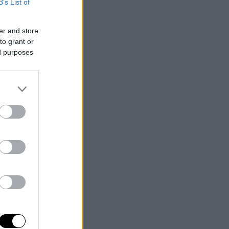
B’s List of
er and store
to grant or
ed purposes