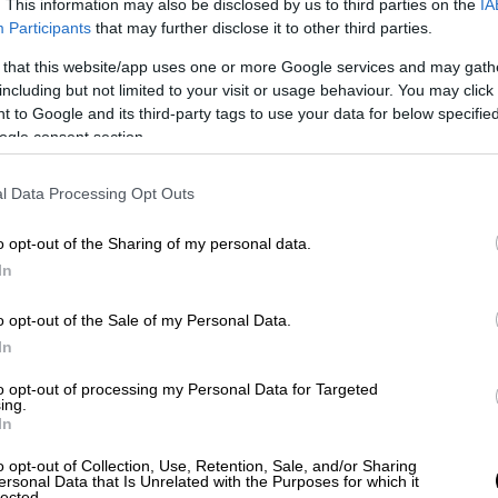
. This information may also be disclosed by us to third parties on the
IA
Participants
that may further disclose it to other third parties.
 that this website/app uses one or more Google services and may gath
including but not limited to your visit or usage behaviour. You may click 
 to Google and its third-party tags to use your data for below specifi
Κόσμος
|
11.04.2024 23:15
ogle consent section.
Πούτιν: Οι επιθέσεις σε
ενεργειακές υποδομές της
l Data Processing Opt Outs
Ουκρανίας εξαπολύθηκαν ως
o opt-out of the Sharing of my personal data.
αντίποινα
In
«Η Ρωσία υποχρεώθηκε» υποστήριξε
o opt-out of the Sale of my Personal Data.
In
to opt-out of processing my Personal Data for Targeted
ing.
In
Ελλάδα
|
11.04.2024 23:10
o opt-out of Collection, Use, Retention, Sale, and/or Sharing
Εγγυήσεις 800.000 και 500.000
ersonal Data that Is Unrelated with the Purposes for which it
lected.