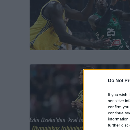
Do Not Pr
If you wish 
sensitive in
confirm you
continue se
information 
further disc