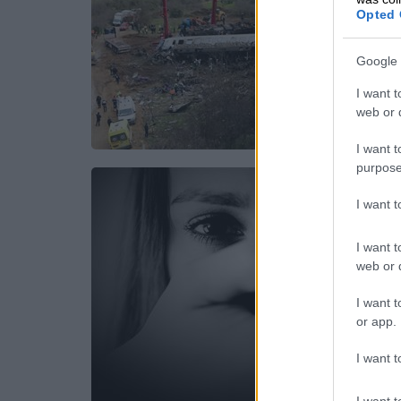
Opted 
Google 
I want t
web or d
I want t
purpose
I want 
I want t
web or d
I want t
or app.
I want t
I want t