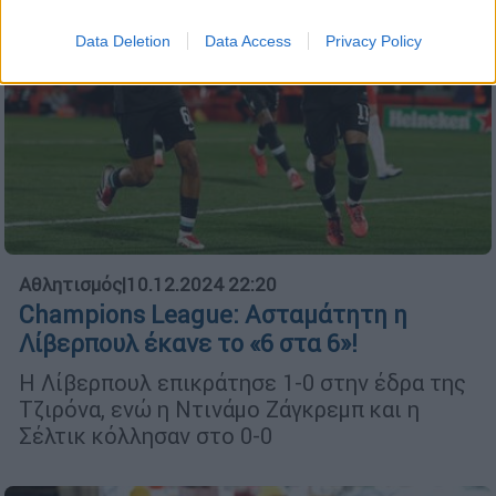
Data Deletion
Data Access
Privacy Policy
Αθλητισμός
|
10.12.2024 22:20
Champions League: Ασταμάτητη η
Λίβερπουλ έκανε το «6 στα 6»!
Η Λίβερπουλ επικράτησε 1-0 στην έδρα της
Τζιρόνα, ενώ η Ντινάμο Ζάγκρεμπ και η
Σέλτικ κόλλησαν στο 0-0