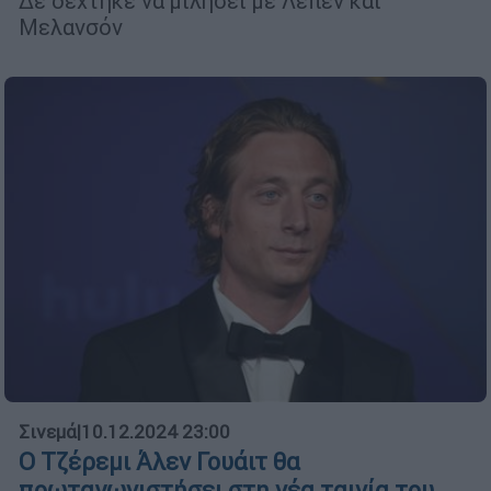
Δε δέχτηκε να μιλήσει με Λεπέν και
Μελανσόν
Σινεμά
|
10.12.2024 23:00
Ο Τζέρεμι Άλεν Γουάιτ θα
πρωταγωνιστήσει στη νέα ταινία του