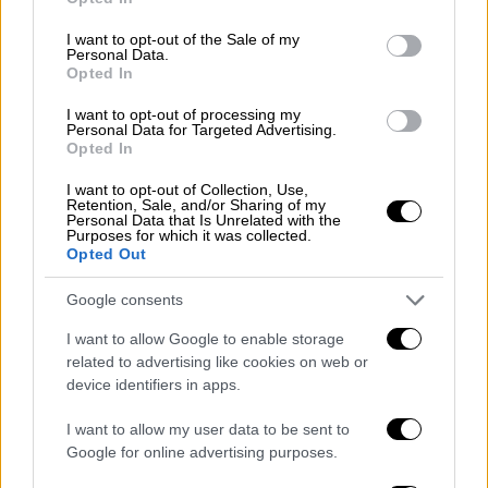
use your data for below specified purposes in below Google
consent section.
I want to opt-out of the Sale of my
Personal Data.
Opted In
Ελλάδα
|
10.12.2024 22:36
I want to opt-out of processing my
Σημάδια σεξουαλικής κακοποίησης και
Personal Data for Targeted Advertising.
Opted In
μελανιές στα παιδιά του αστυνομικού
της Βουλής: Ευρήματα-σοκ από τους
I want to opt-out of Collection, Use,
Retention, Sale, and/or Sharing of my
ιατροδικαστές
Personal Data that Is Unrelated with the
Purposes for which it was collected.
Και στα τέσσερα παιδιά εντοπίστηκαν
Opted Out
σημάδια από χτυπήματα
Google consents
I want to allow Google to enable storage
related to advertising like cookies on web or
device identifiers in apps.
I want to allow my user data to be sent to
Google for online advertising purposes.