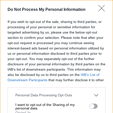
Οικονομία
|
10.12.2024 22:47
Do Not Process My Personal Information
Επιδότηση ενοικίου, απαλλαγή από τον
ΕΝΦΙΑ: Τα 13 μέτρα για τους πληγέντες
If you wish to opt-out of the sale, sharing to third parties, or
από την κακοκαιρία Bora
processing of your personal or sensitive information for
targeted advertising by us, please use the below opt-out
Όλα τα μέτρα κρατικής αρωγής που
section to confirm your selection. Please note that after your
δρομολογούνται
opt-out request is processed you may continue seeing
interest-based ads based on personal information utilized by
us or personal information disclosed to third parties prior to
your opt-out. You may separately opt-out of the further
disclosure of your personal information by third parties on the
IAB’s list of downstream participants. This information may
also be disclosed by us to third parties on the
IAB’s List of
Downstream Participants
that may further disclose it to other
third parties.
Please note that this website/app uses one or more Google
Personal Data Processing Opt Outs
services and may gather and store information including but
not limited to your visit or usage behaviour. You may click to
I want to opt-out of the Sharing of my
personal data.
grant or deny consent to Google and its third-party tags to
Opted In