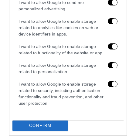
I want to allow Google to send me
personalized advertising.
I want to allow Google to enable storage
related to analytics like cookies on web or
device identifiers in apps.
I want to allow Google to enable storage
Ελλάδα
|
10.12.2024 22:25
related to functionality of the website or app.
Θλίψη για τον θάνατο 17χρονου μετά από
I want to allow Google to enable storage
τροχαίο με μηχανή - Βενζινάδικο κόβει
related to personalization.
τα καύσιμα σε όσους δεν φορούν κράνος
I want to allow Google to enable storage
Ο ανήλικος ενεπλάκη σε τροχαίο με μηχανή
related to security, including authentication
στην Οδό Ηρώων Πολυτεχνείου στην
functionality and fraud prevention, and other
Κίσαμο, στις 23 Νοεμβρίου
user protection.
CONFIRM