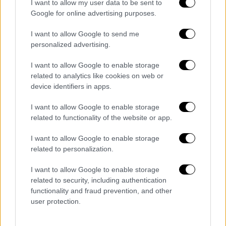
I want to allow my user data to be sent to
Google for online advertising purposes.
I want to allow Google to send me
personalized advertising.
I want to allow Google to enable storage
related to analytics like cookies on web or
device identifiers in apps.
I want to allow Google to enable storage
related to functionality of the website or app.
I want to allow Google to enable storage
related to personalization.
Κόσμος
|
10.01.2026 22:10
I want to allow Google to enable storage
Κρίσιμες οι επόμενες ώρες στο Ιράν:
related to security, including authentication
Σενάρια για αεροπορική επίθεση από τις
functionality and fraud prevention, and other
ΗΠΑ
user protection.
Οι ΗΠΑ εξετάζουν το σενάριο μιας ευρείας