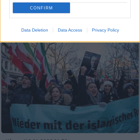
κλίμακας αεροπορική επιδρομή κατά
CONFIRM
πολυάριθμων στρατιωτικών
εγκαταστάσεων του Ιράν, σύμφωνα με την
WSJ
Data Deletion
Data Access
Privacy Policy