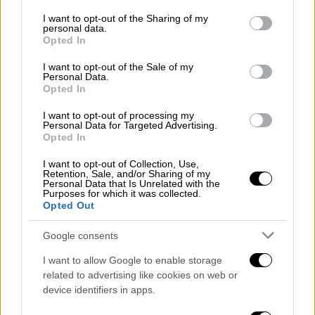
services and may gather and store information including but
not limited to your visit or usage behaviour. You may click to
I want to opt-out of the Sharing of my
personal data.
grant or deny consent to Google and its third-party tags to
Opted In
use your data for below specified purposes in below Google
consent section.
I want to opt-out of the Sale of my
Personal Data.
Opted In
I want to opt-out of processing my
Personal Data for Targeted Advertising.
Opted In
Ελλάδα
|
10.01.2026 22:31
I want to opt-out of Collection, Use,
Σέρρες: Εξετάζεται το ενδεχόμενο
Retention, Sale, and/or Sharing of my
Personal Data that Is Unrelated with the
εμπλοκής και άλλων ατόμων στον
Purposes for which it was collected.
φονικό ξυλοδαρμό του 17χρονου
Opted Out
Σύμφωνα με τους δικηγόρους της
Google consents
οικογένειας του θύματος, υπάρχουν ισχυρές
I want to allow Google to enable storage
ενδείξεις ότι ο 16χρονος προφυλακισμένος
related to advertising like cookies on web or
δεν έδρασε μόνος του
device identifiers in apps.