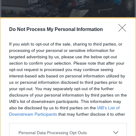
Do Not Process My Personal Information
Καιρός
|
10.01.2026 22:45
If you wish to opt-out of the sale, sharing to third parties, or
Η κακοκαιρία σάρωσε την
processing of your personal or sensitive information for
Αλεξανδρούπολη: Μεγάλες ζημιές -
targeted advertising by us, please use the below opt-out
Άνεμοι με ριπές 150 χλμ.
section to confirm your selection. Please note that after your
opt-out request is processed you may continue seeing
Ισχυρή νεροποντή, δυνατοί άνεμοι και
interest-based ads based on personal information utilized by
καταιγίδες έπληξαν την Αλεξανδρούπολη,
us or personal information disclosed to third parties prior to
προκαλώντας σημαντικές υλικές ζημιές
your opt-out. You may separately opt-out of the further
disclosure of your personal information by third parties on the
IAB’s list of downstream participants. This information may
also be disclosed by us to third parties on the
IAB’s List of
Downstream Participants
that may further disclose it to other
third parties.
Please note that this website/app uses one or more Google
Personal Data Processing Opt Outs