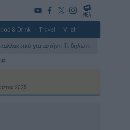
ood & Drink
Travel
Viral
τήν»: Τι δηλώνει στο ethnos.gr ο Κώστας Παπαδ
σμο
ύστου 2025