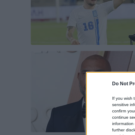
Do Not Pr
If you wish 
sensitive in
confirm you
continue se
information 
further disc