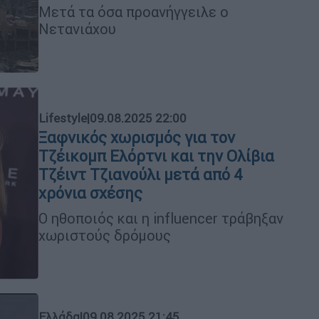
Μετά τα όσα προανήγγειλε ο
Νετανιάχου
Lifestyle
|
09.08.2025 22:00
Ξαφνικός χωρισμός για τον
Τζέικομπ Ελόρτνι και την Ολίβια
Τζέιντ Τζιανούλι μετά από 4
χρόνια σχέσης
Ο ηθοποιός και η influencer τράβηξαν
χωριστούς δρόμους
Ελλάδα
|
09.08.2025 21:45