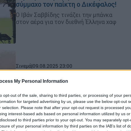
σύμμαχο τον παίκτη ο Δικέφαλος!
Ο Ιβάν Σαββίδης τινάζει την μπάνκα
στον αέρα για τον διεθνή Έλληνα χαφ
Σινεμά
|
09.08.2025 23:00
Ο Ντέιβ Μοατίστα προστίθεται
στο καστ του ριμέικ της ταινία
ocess My Personal Information
«Highlander»
to opt-out of the sale, sharing to third parties, or processing of your per
Με πρωταγωνιστές τους Χένρι Καβίλ
formation for targeted advertising by us, please use the below opt-out s
και Ράσελ Κρόου
r selection. Please note that after your opt-out request is processed y
eing interest-based ads based on personal information utilized by us or
disclosed to third parties prior to your opt-out. You may separately opt-
losure of your personal information by third parties on the IAB’s list of