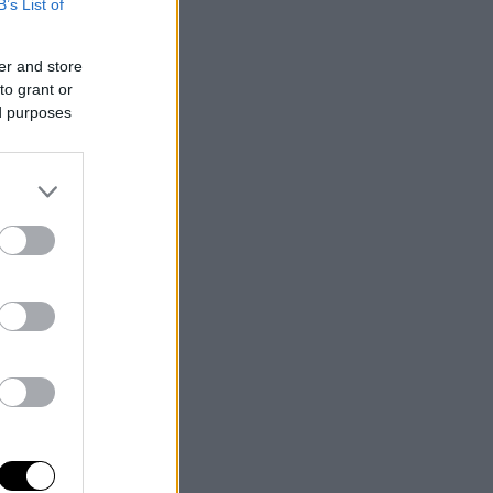
B’s List of
er and store
to grant or
ed purposes