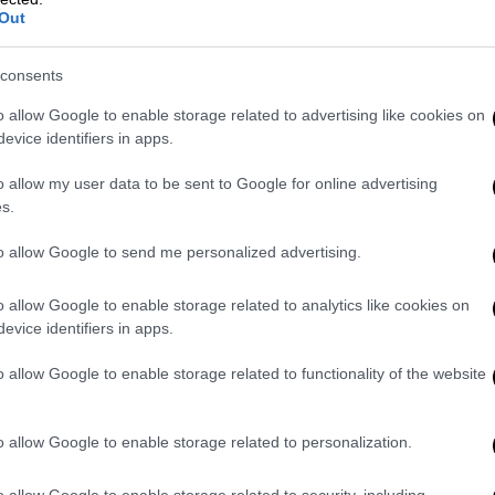
Out
Επικράτησε με 2-0 σετ του Φαμπιάν
Μαροζάν
consents
o allow Google to enable storage related to advertising like cookies on
evice identifiers in apps.
o allow my user data to be sent to Google for online advertising
s.
Ελλάδα
|
09.08.2025 22:40
Μαγεύει η αυγουστιάτικη
to allow Google to send me personalized advertising.
πανσέληνος - Θεαματικές εικόνες
από το «Φεγγάρι του Οξύρρυγχου»
o allow Google to enable storage related to analytics like cookies on
σε Σούνιο και Ακρόπολη
evice identifiers in apps.
Πλήθος κόσμου απολαμβάνει το
o allow Google to enable storage related to functionality of the website
θέαμα στον ουρανό
o allow Google to enable storage related to personalization.
o allow Google to enable storage related to security, including