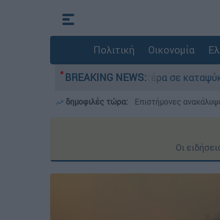
Πολιτική
Οικονομία
Ελ
ον νεκρό του πατέρα σε καταψύκτη στον Μυστρά
BREAKING NEWS:
δημοφιλές τώρα:
Επιστήμονες ανακάλυψα
Οι ειδήσε