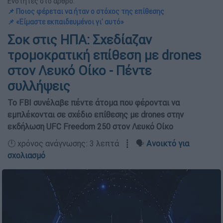
Ενότητες στο άρθρο:
📌 Ποιος φέρεται να ήταν ο στόχος της επίθεσης
📌 «Είμαστε εκπαιδευμένοι γι' αυτό»
Σοκ στις ΗΠΑ: Σχεδίαζαν
τρομοκρατική επίθεση με drones
στον Λευκό Οίκο - Πέντε
συλλήψεις
Το FBI συνέλαβε πέντε άτομα που φέρονται να
εμπλέκονται σε σχέδιο επίθεσης με drones στην
εκδήλωση UFC Freedom 250 στον Λευκό Οίκο
🕛 χρόνος ανάγνωσης: 3 λεπτά ┋ 🗣️
Ανοικτό για
σχολιασμό