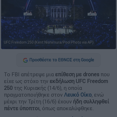
UFC Freedom 250 (Kent Nishimura/Pool Photo via AP)
Προσθέστε το ΕΘΝΟΣ στη Google
Το FBI απέτρεψε μια
επίθεση με drones
που
είχε ως στόχο την
εκδήλωση UFC Freedom
250
της Κυριακής (14/6), η οποία
πραγματοποιήθηκε στον
Λευκό Οίκο
, ενώ
μέχρι την Τρίτη (16/6) έχουν
ήδη συλληφθεί
πέντε ύποπτοι
, όπως αποκαλύφθηκε.