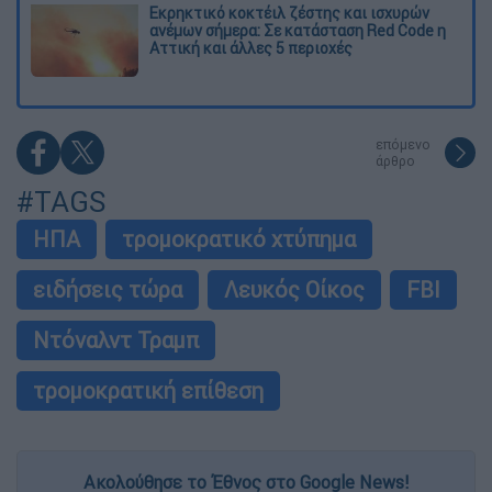
Εκρηκτικό κοκτέιλ ζέστης και ισχυρών
ανέμων σήμερα: Σε κατάσταση Red Code η
Αττική και άλλες 5 περιοχές
επόμενο
άρθρο
#TAGS
ΗΠΑ
τρομοκρατικό χτύπημα
ειδήσεις τώρα
Λευκός Οίκος
FBI
Ντόναλντ Τραμπ
τρομοκρατική επίθεση
Ακολούθησε το Έθνος στο Google News!