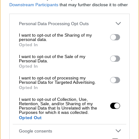
Downstream Participants
that may further disclose it to other
Φρέντερικσμπεργκ της Βιρτζίνια στις 12 ή
third parties.
13 Ιουνίου προκειμένου να
κάνουν τις
προετοιμασίες για την επίθεση
.
Please note that this website/app uses one or more Google
Personal Data Processing Opt Outs
services and may gather and store information including but
Κατά την
εξέταση του iPhone ενός υπόπτου
,
not limited to your visit or usage behaviour. You may click to
I want to opt-out of the Sharing of my
personal data.
grant or deny consent to Google and its third-party tags to
οι Αρχές εντόπισαν
τουλάχιστον 23 χρήστες
Opted In
use your data for below specified purposes in below Google
της κρυπτογραφημένης εφαρμογής
consent section.
I want to opt-out of the Sale of my
ανταλλαγής μηνυμάτων Signal, οι οποίοι
Personal Data.
Opted In
συμμετείχαν σε συζητήσεις
σχετικά με τις
παραμέτρους αυτού που θα μπορούσε να
I want to opt-out of processing my
Personal Data for Targeted Advertising.
εξελιχθεί σε μια καταστροφική
Opted In
τρομοκρατική επίθεση στην καρδιά της
πρωτεύουσας των Ηνωμένων Πολιτειών.
I want to opt-out of Collection, Use,
Retention, Sale, and/or Sharing of my
Personal Data that Is Unrelated with the
Ένας ύποπτος δήλωσε στους ανακριτές ότι
Purposes for which it was collected.
Opted Out
στόχος της επίθεσης
ήταν να
πληγούν οι
«καπιταλιστικές ελίτ»
, οι
Google consents
«δισεκατομμυριούχοι»
και οι
πολιτικοί που