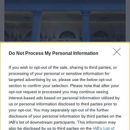
Ντόναλντ Τραμπ - Ντάνα Γουάιτ (AP Photo/Julia Demaree
Do Not Process My Personal Information
Nikhinson)
If you wish to opt-out of the sale, sharing to third parties, or
Ποιος φέρεται να ήταν ο στόχος της
processing of your personal or sensitive information for
επίθεσης
targeted advertising by us, please use the below opt-out
section to confirm your selection. Please note that after your
Σύμφωνα με την
New York Post
, το FBI
opt-out request is processed you may continue seeing
πληροφορήθηκε το σχέδιο στις 10 Ιουνίου
interest-based ads based on personal information utilized by
us or personal information disclosed to third parties prior to
και εκτέλεσε ένταλμα έρευνας στο
your opt-out. You may separately opt-out of the further
Σινσινάτι, όπου πραγματοποιήθηκε και η
disclosure of your personal information by third parties on the
πρώτη σύλληψη. Ορισμένοι από τους
IAB’s list of downstream participants. This information may
φερόμενους ως υπόπτους ταξίδεψαν στο
also be disclosed by us to third parties on the
IAB’s List of