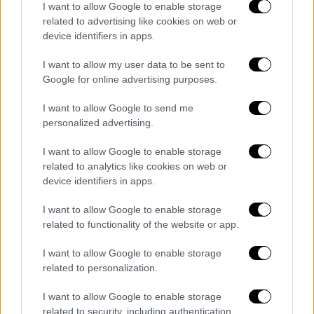
I want to allow Google to enable storage
λαμβάνουν χρηματοδότηση
από την
related to advertising like cookies on web or
Αμερικανοϊσραηλινή Επιτροπή Δημοσίων
device identifiers in apps.
Υποθέσεων (AIPAC)
, σύμφωνα με το
I want to allow my user data to be sent to
δημοσίευμα.
Google for online advertising purposes.
I want to allow Google to send me
personalized advertising.
I want to allow Google to enable storage
related to analytics like cookies on web or
device identifiers in apps.
I want to allow Google to enable storage
related to functionality of the website or app.
I want to allow Google to enable storage
related to personalization.
UFC Freedom 250 (Evan Vucci/Pool Photo via AP)
I want to allow Google to enable storage
related to security, including authentication