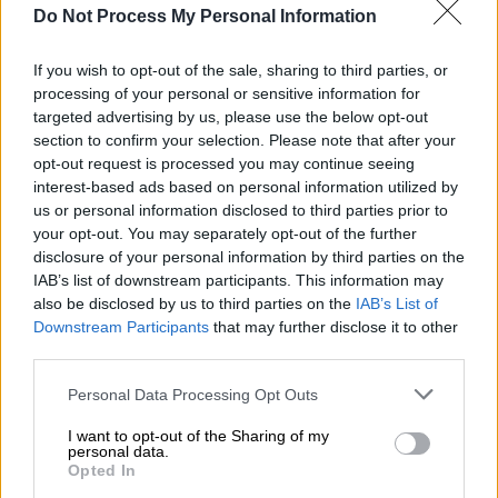
ρύθμιση της διέλευσης
μέσα και έξω από
Do Not Process My Personal Information
αυτά.
If you wish to opt-out of the sale, sharing to third parties, or
Για το Ιράν,
αυτό είναι κατοχή
. Τώρα έχει
processing of your personal or sensitive information for
targeted advertising by us, please use the below opt-out
κάτι που οι ΗΠΑ (και στην πραγματικότητα ο
section to confirm your selection. Please note that after your
υπόλοιπος κόσμος) θέλουν. Και
δεν
opt-out request is processed you may continue seeing
πρόκειται να το παραδώσει
εκτός αν και έως
interest-based ads based on personal information utilized by
ότου η Αμερική πληρώσει ένα υπέρογκο
us or personal information disclosed to third parties prior to
τίμημα. Στα μάτια της Τεχεράνης, τα Στενά
your opt-out. You may separately opt-out of the further
disclosure of your personal information by third parties on the
έχουν γίνει
ο πιο πολύτιμος όμηρος
που είχε
IAB’s list of downstream participants. This information may
ποτέ στην κατοχή της. Όλα αυτά
also be disclosed by us to third parties on the
IAB’s List of
επιβεβαιώθηκαν σε συνέντευξη του Μοχσέν
Downstream Participants
that may further disclose it to other
Ρεζαΐ
, στρατιωτικού συμβούλου του νέου
third parties.
ανώτατου ηγέτη του Ιράν, στο
CNN
. Η
Please note that this website/app uses one or more Google
Personal Data Processing Opt Outs
συνέντευξη «μου προκάλεσε ανατριχίλα
services and may gather and store information including but
γιατί
μου θύμισε τις συναντήσεις μου με
not limited to your visit or usage behaviour. You may click to
I want to opt-out of the Sharing of my
personal data.
grant or deny consent to Google and its third-party tags to
Ιρανούς αξιωματούχους ασφαλείας
σε
Opted In
use your data for below specified purposes in below Google