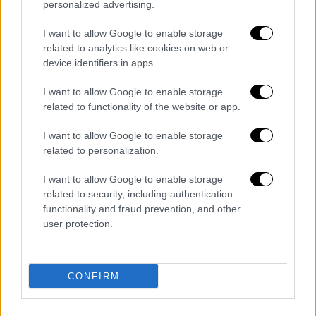
αποκαλυπτικό. Για το Ιράν, οι σημερινές
personalized advertising.
συνομιλίες μοιάζουν με
άλλη μια
I want to allow Google to enable storage
διαπραγμάτευση ομήρων
- μόνο που
αυτή τη
related to analytics like cookies on web or
φορά
όμηρος είναι η παγκόσμια οικονομία
device identifiers in apps.
και η αρχική απαίτηση είναι τετραπλάσια.
I want to allow Google to enable storage
related to functionality of the website or app.
I want to allow Google to enable storage
related to personalization.
I want to allow Google to enable storage
related to security, including authentication
functionality and fraud prevention, and other
user protection.
CONFIRM
Ιράν, Τεχεράνη (AP Photo/Vahid Salemi)