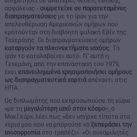
υπηρετήσει σε ανώτερες θέσεις εθνικής
ασφάλειας -
συμμετείχε σε παρατεταμένες
διαπραγματεύσεις
με το Ιράν για την
απελευθέρωση Αμερικανών ομήρων που
κρατούνταν στη διαβόητη φυλακή Εβίν της
Τεχεράνης. Οι διαπραγματεύσεις ομήρων
καταργούν τα πλεονεκτήματα ισχύος
. Το
Ιράν το καταλαβαίνει αυτό. Γι’ αυτό η
Τεχεράνη, από την επανάσταση του 1979,
έχει
επανειλημμένα χρησιμοποιήσει ομήρους
ως διαπραγματευτικά χαρτιά
απέναντι στις
ΗΠΑ.
Ως διπλωμάτης που εκπροσωπούσε τη χώρα
«με τη
μεγαλύτερη ισχύ στον κόσμο
», ο
ΜακΓκάρκ λέει πως «δεν υπήρχε τίποτα στα
χέρια μου που να μπορούσε να
ξεπεράσει την
ανισορροπία
στο τραπέζι». «Οι συνομιλητές