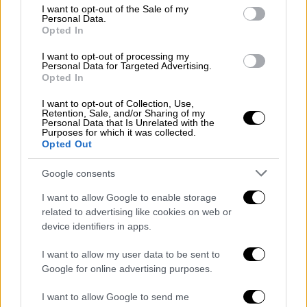
διαπραγματεύσεις ομήρων», είπε ο
consent section.
I want to opt-out of the Sale of my
ΜακΓκάρκ.
Personal Data.
Opted In
Ο Ρεζαΐ δήλωσε ότι τα Στενά
θα
I want to opt-out of processing my
παραμείνουν κλειστά
εκτός και αν η
Personal Data for Targeted Advertising.
Opted In
Ουάσιγκτον
απελευθερώσει 24
δισεκατομμύρια δολάρια
δεσμευμένων
I want to opt-out of Collection, Use,
Retention, Sale, and/or Sharing of my
ιρανικών περιουσιακών στοιχείων. «Πρέπει
Personal Data that Is Unrelated with the
Purposes for which it was collected.
να τα απελευθερώσετε», είπε. «Αν ο Τραμπ
Opted Out
πάρει σοβαρά τις διαπραγματεύσεις… αυτά
τα 24 δισεκατομμύρια
είναι τεστ
Google consents
εμπιστοσύνης
. Είναι ένα τεστ που η Αμερική
I want to allow Google to enable storage
πρέπει να περάσει». Η
φόρμουλά του είναι
related to advertising like cookies on web or
απλή
: δώστε μας τα χρήματα ή δεν θα πάρετε
device identifiers in apps.
αυτό που θέλετε - και αυτό που εμείς
I want to allow my user data to be sent to
κατέχουμε. Το ποσό που ζητά ο Ρεζαΐ
Google for online advertising purposes.
περιλαμβάνει τα 6 δισεκατομμύρια της
συμφωνίας ομήρων του 2023. Αυτό είναι
I want to allow Google to send me