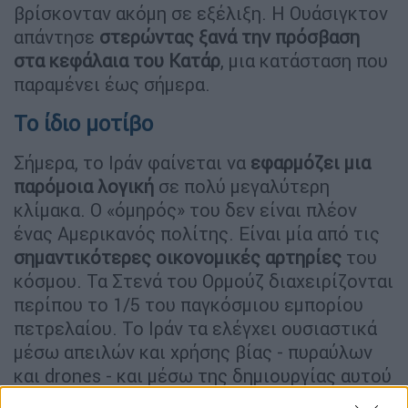
βρίσκονταν ακόμη σε εξέλιξη. Η Ουάσιγκτον
απάντησε
στερώντας ξανά την πρόσβαση
στα κεφάλαια του Κατάρ
, μια κατάσταση που
παραμένει έως σήμερα.
Το ίδιο μοτίβο
Σήμερα, το Ιράν φαίνεται να
εφαρμόζει μια
παρόμοια λογική
σε πολύ μεγαλύτερη
κλίμακα. Ο «όμηρός» του δεν είναι πλέον
ένας Αμερικανός πολίτης. Είναι μία από τις
σημαντικότερες οικονομικές αρτηρίες
του
κόσμου. Τα Στενά του Ορμούζ διαχειρίζονται
περίπου το 1/5 του παγκόσμιου εμπορίου
πετρελαίου. Το Ιράν τα ελέγχει ουσιαστικά
μέσω απειλών και χρήσης βίας - πυραύλων
και drones - και μέσω της δημιουργίας αυτού
που λέει ότι είναι
μια νέα ιρανική αρχή για τη