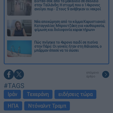
Βίντεο-σοκ από το μακελειό σε σχολείο
στην Ταϊλάνδη: Η στιγμή που ο 14χρονος
ανοίγει πυρ - Στους 9 ανέβηκαν οι νεκροί
Νέα αποχώρηση από το κόμμα Καρυστιανού:
Καταγγελίες Μπρουτζάκη για «αυθαιρεσία,
φίμωση και δολοφονία χαρακτήρων»
Πώς πνίγηκε το 4χρονο παιδί σε πισίνα
στην Πάρο: Οι γονείς ήταν στη θάλασσα, ο
μπάρμαν έπεσε να το σώσει
επόμενο
άρθρο
#TAGS
Ιράν
Τεχεράνη
ειδήσεις τώρα
ΗΠΑ
Ντόναλντ Τραμπ