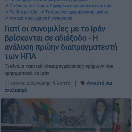
📌 Ο «άσος» του Τραμπ: Παγωμένα περιουσιακά στοιχεία
📌 Το ίδιο μοτίβο
📌 Τα όρια της αμερικανικής ισχύος
📌 Αντοχή, υποχώρηση ή σύγκρουση
Γιατί οι συνομιλίες με το Ιράν
βρίσκονται σε αδιέξοδο - Η
ανάλυση πρώην διαπραγματευτή
των ΗΠΑ
Τι είναι η τακτική «διαπραγμάτευσης ομήρων» που
χρησιμοποιεί το Ιράν
🕛 χρόνος ανάγνωσης: 9 λεπτά ┋ 🗣️
Ανοικτό για
σχολιασμό