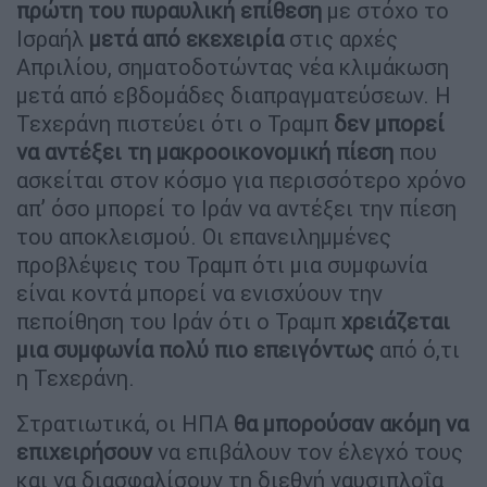
πρώτη του πυραυλική επίθεση
με στόχο το
Ισραήλ
μετά από εκεχειρία
στις αρχές
Απριλίου, σηματοδοτώντας νέα κλιμάκωση
μετά από εβδομάδες διαπραγματεύσεων. Η
Τεχεράνη πιστεύει ότι ο Τραμπ
δεν μπορεί
να αντέξει τη μακροοικονομική πίεση
που
ασκείται στον κόσμο για περισσότερο χρόνο
απ’ όσο μπορεί το Ιράν να αντέξει την πίεση
του αποκλεισμού. Οι επανειλημμένες
προβλέψεις του Τραμπ ότι μια συμφωνία
είναι κοντά μπορεί να ενισχύουν την
πεποίθηση του Ιράν ότι ο Τραμπ
χρειάζεται
μια συμφωνία πολύ πιο επειγόντως
από ό,τι
η Τεχεράνη.
Στρατιωτικά, οι ΗΠΑ
θα μπορούσαν ακόμη να
επιχειρήσουν
να επιβάλουν τον έλεγχό τους
και να διασφαλίσουν τη διεθνή ναυσιπλοΐα