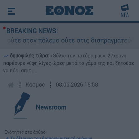
BREAKING NEWS:
πόλεμο ούτε στις διαπραγματεύσεις» - Οι έξι όρ
δημοφιλές τώρα:
«Θέλω τον πατέρα μου»: 27χρονη
παρέσυρε νύφη λίγες ώρες μετά το γάμο της και ζητούσε
να πάει σπίτι...
┋
Κόσμος
┋
08.06.2026 18:58
Newsroom
Ενότητες στο άρθρο:
📌 Το δίλημμα του διαπραγματευτή ομήρων