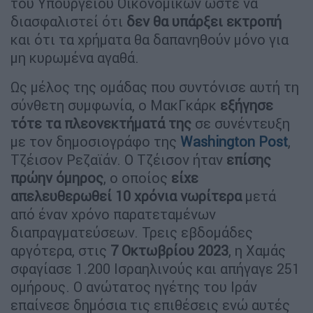
του Υπουργείου Οικονομικών ώστε να
διασφαλιστεί ότι
δεν θα υπάρξει εκτροπή
και ότι τα χρήματα θα δαπανηθούν μόνο για
μη κυρωμένα αγαθά.
Ως μέλος της ομάδας που συντόνισε αυτή τη
σύνθετη συμφωνία, ο ΜακΓκάρκ
εξήγησε
τότε τα πλεονεκτήματά της
σε συνέντευξη
με τον δημοσιογράφο της
Washington Post
,
Τζέισον Ρεζαϊάν. Ο Τζέισον ήταν
επίσης
πρώην όμηρος
, ο οποίος
είχε
απελευθερωθεί 10 χρόνια νωρίτερα
μετά
από έναν χρόνο παρατεταμένων
διαπραγματεύσεων. Τρεις εβδομάδες
αργότερα, στις
7 Οκτωβρίου 2023
, η Χαμάς
σφαγίασε 1.200 Ισραηλινούς και απήγαγε 251
ομήρους. Ο ανώτατος ηγέτης του Ιράν
επαίνεσε δημόσια τις επιθέσεις ενώ αυτές