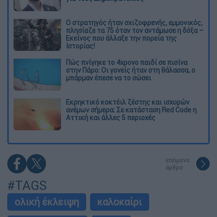
O στρατηγός ήταν σχιζοφρενής, εμμονικός,
πλησίαζε τα 75 όταν τον αντάμωσε η δόξα –
Εκείνος που άλλαξε την πορεία της
Ιστορίας!
Πώς πνίγηκε το 4χρονο παιδί σε πισίνα
στην Πάρο: Οι γονείς ήταν στη θάλασσα, ο
μπάρμαν έπεσε να το σώσει
Εκρηκτικό κοκτέιλ ζέστης και ισχυρών
ανέμων σήμερα: Σε κατάσταση Red Code η
Αττική και άλλες 5 περιοχές
επόμενο
άρθρο
#TAGS
ολική έκλειψη
καλοκαίρι