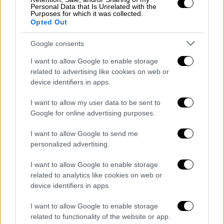
Personal Data that Is Unrelated with the
Ισπανία, τη Βόρεια Αφρική, τη Σαουδική
Purposes for which it was collected.
Αραβία και την Υεμένη στις 2 Αυγούστου
Opted Out
2027.
Google consents
Οι
Ηνωμένες Πολιτείες
δεν θα έχουν την
I want to allow Google to enable storage
ευκαιρία να δουν ξανά ολική έκλειψη ηλίου
related to advertising like cookies on web or
μέχρι τις 30 Μαρτίου 2033, και ακόμη και
device identifiers in apps.
τότε, το μόνο σημείο παρατήρησης θα είναι η
I want to allow my user data to be sent to
Αλάσκα.
Θα πρέπει να περιμένουν
μέχρι τις
Google for online advertising purposes.
22 Αυγούστου 2044
για να γίνει ορατή μια
ολική έκλειψη από τις υπόλοιπες πολιτείες
I want to allow Google to send me
personalized advertising.
των ΗΠΑ (συγκεκριμένα πάνω από τη Βόρεια
Ντακότα και τη Μοντάνα).
I want to allow Google to enable storage
related to analytics like cookies on web or
device identifiers in apps.
I want to allow Google to enable storage
related to functionality of the website or app.