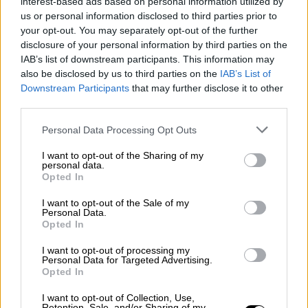
interest-based ads based on personal information utilized by
us or personal information disclosed to third parties prior to
your opt-out. You may separately opt-out of the further
disclosure of your personal information by third parties on the
IAB’s list of downstream participants. This information may
also be disclosed by us to third parties on the
IAB’s List of
Downstream Participants
that may further disclose it to other
Μαγικές εικόνες από την ολική έκλειψη της Σελήνης
third parties.
Please note that this website/app uses one or more Google
Personal Data Processing Opt Outs
Για όσους ζουν εκτός των παραπάνω
services and may gather and store information including but
περιοχών, η ESA
θα μεταδώσει
ζωντανά
not limited to your visit or usage behaviour. You may click to
I want to opt-out of the Sharing of my
personal data.
(
livestream
)
την ολική έκλειψη
από το
grant or deny consent to Google and its third-party tags to
Opted In
use your data for below specified purposes in below Google
Αστροφυσικό Αστεροσκοπείο Javalambre
consent section.
I want to opt-out of the Sale of my
στο Τερουέλ της Ισπανίας.
Personal Data.
Opted In
Πότε είναι η επόμενη ηλιακή
I want to opt-out of processing my
έκλειψη;
Personal Data for Targeted Advertising.
Opted In
Σύμφωνα με τη
NASA
, η
επόμενη ολική
I want to opt-out of Collection, Use,
έκλειψη ηλίου
θα περάσει πάνω από τη νότια
Retention, Sale, and/or Sharing of my