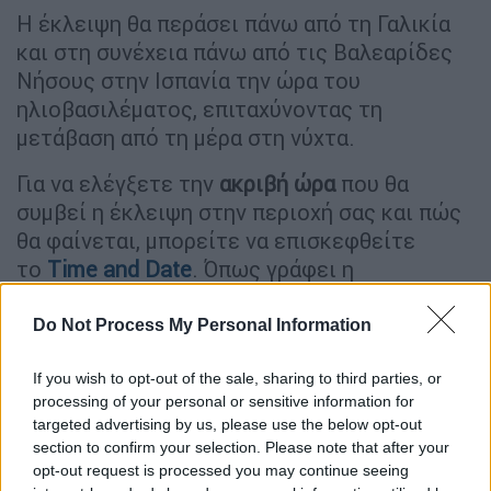
Η έκλειψη θα περάσει πάνω από τη Γαλικία
και στη συνέχεια πάνω από τις Βαλεαρίδες
Νήσους στην Ισπανία την ώρα του
ηλιοβασιλέματος, επιταχύνοντας τη
μετάβαση από τη μέρα στη νύχτα.
Για να ελέγξετε την
ακριβή ώρα
που θα
συμβεί η έκλειψη στην περιοχή σας και πώς
θα φαίνεται, μπορείτε να επισκεφθείτε
το
Time and Date
. Όπως γράφει η
ιστοσελίδα,
η έκλειψη θα φανεί μερικώς
στην Ελλάδα
, περίπου στις 20:30 με 20:40.
Do Not Process My Personal Information
If you wish to opt-out of the sale, sharing to third parties, or
processing of your personal or sensitive information for
targeted advertising by us, please use the below opt-out
section to confirm your selection. Please note that after your
opt-out request is processed you may continue seeing