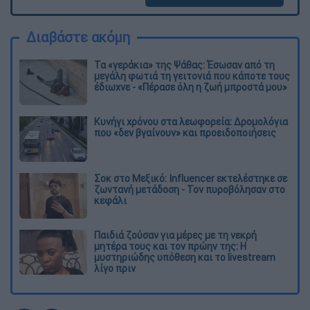
Διαβάστε ακόμη
Τα «γεράκια» της Ψάθας: Έσωσαν από τη
μεγάλη φωτιά τη γειτονιά που κάποτε τους
έδιωχνε - «Πέρασε όλη η ζωή μπροστά μου»
Κυνήγι χρόνου στα λεωφορεία: Δρομολόγια
που «δεν βγαίνουν» και προειδοποιήσεις
Σοκ στο Μεξικό: Influencer εκτελέστηκε σε
ζωντανή μετάδοση - Τον πυροβόλησαν στο
κεφάλι
Παιδιά ζούσαν για μέρες με τη νεκρή
μητέρα τους και τον πρώην της: Η
μυστηριώδης υπόθεση και το livestream
λίγο πριν