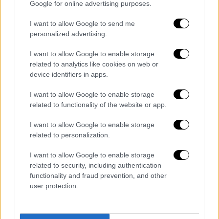
Google for online advertising purposes.
ειδήσεις» ή ότι είναι ακόμη και «εχθροί του
λαού», αλλά
σπάνια το έχει κάνει με τόσο
I want to allow Google to send me
personalized advertising.
οργισμένο και προσωπικό τρόπο
, καθώς
φαινόταν να εξοργίζεται όσο η Γουέλκερ, η
I want to allow Google to enable storage
οποία παρέμεινε ψύχραιμη και
related to analytics like cookies on web or
επαγγελματίας παρά τις προσωπικές
device identifiers in apps.
επιθέσεις του Αμερικανού προέδρου.
I want to allow Google to enable storage
related to functionality of the website or app.
Όταν ο Τραμπ επέμεινε – και πάλι, χωρίς
καμία απόδειξη – ότι η αργή καταμέτρηση
I want to allow Google to enable storage
των ψήφων στην Καλιφόρνια υποδείκνυε
related to personalization.
εκλογική απάτη, η Γουέλκερ αντέδρασε,
I want to allow Google to enable storage
λέγοντας: «
Μα κύριε, αυτό δεν αποτελεί
related to security, including authentication
απόδειξη, και έτσι μετράνε τις ψήφους στην
functionality and fraud prevention, and other
Καλιφόρνια
».
user protection.
Αυτό φάνηκε να εξοργίζει ακόμη
περισσότερο τον Τραμπ, ο οποίος