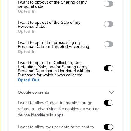
not limited to your visit or usage behaviour. You may click to
I want to opt-out of the Sharing of my
video
personal data.
grant or deny consent to Google and its third-party tags to
Opted In
use your data for below specified purposes in below Google
consent section.
I want to opt-out of the Sale of my
Personal Data.
Opted In
«Πού είναι τα αποδεικτικά στοιχεία;»
I want to opt-out of processing my
Personal Data for Targeted Advertising.
Opted In
Καθώς ο πρόεδρος προέβαινε σε μια σειρά
I want to opt-out of Collection, Use,
ισχυρισμών σχετικά με άτομα που πίστευε
Retention, Sale, and/or Sharing of my
ότι είχαν διωχθεί άδικα, ο Γουέλκερ
Personal Data that Is Unrelated with the
Purposes for which it was collected.
αντέδρασε, επισημαίνοντας επανειλημμένα
Opted Out
ότι ο
Τραμπ δεν είχε προσκομίσει κανένα
Google consents
αποδεικτικό στοιχείο
για να υποστηρίξει
τους ισχυρισμούς του.
I want to allow Google to enable storage
related to advertising like cookies on web or
Όπως μεταδίδει το
Forbes
, ο Τραμπ
device identifiers in apps.
κατηγορεί εδώ και καιρό τα ΜΜΕ ότι είναι
I want to allow my user data to be sent to
«διεφθαρμένα», ότι μεταδίδουν «ψευδείς