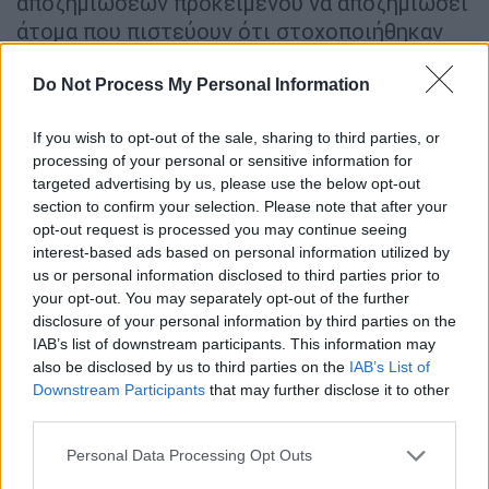
αποζημιώσεων προκειμένου να αποζημιώσει
άτομα που πιστεύουν ότι στοχοποιήθηκαν
άδικα από μια ομοσπονδιακή κυβέρνηση που
«οπλίζει» το δικαστικό σύστημα εναντίον
Do Not Process My Personal Information
τους.
If you wish to opt-out of the sale, sharing to third parties, or
«Αν εξαρτιόταν από μένα, θα τους έδινα τα
processing of your personal or sensitive information for
targeted advertising by us, please use the below opt-out
χρήματα που τους αξίζουν», είπε ο Τραμπ.
section to confirm your selection. Please note that after your
«Άνθρωποι έχουν καταστραφεί. Ζωές έχουν
opt-out request is processed you may continue seeing
καταστραφεί. Πολλές αυτοκτονίες,
interest-based ads based on personal information utilized by
σκεφτείτε το. Άνθρωποι έχουν
us or personal information disclosed to third parties prior to
your opt-out. You may separately opt-out of the further
αυτοκτονήσει επειδή μια ομάδα κακοποιών
disclosure of your personal information by third parties on the
τους κυνηγούσε».
IAB’s list of downstream participants. This information may
also be disclosed by us to third parties on the
IAB’s List of
Downstream Participants
that may further disclose it to other
third parties.
Please note that this website/app uses one or more Google
Personal Data Processing Opt Outs
services and may gather and store information including but