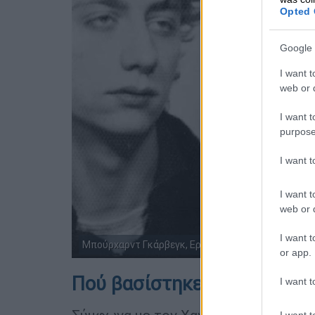
Opted 
Google 
I want t
web or d
I want t
purpose
I want 
I want t
web or d
I want t
Μπούρχαρντ Γκάρβεγκ, Ερνστ-Φόλκερ Σταουμπ, Ντα
or app.
Πού βασίστηκε το κατηγορη
I want t
I want t