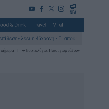
ood & Drink
Travel
Viral
» λέει η 46χρονη - Τι αποκάλυψε στους αστυνομι
 σήμερα
|
➔ Εορτολόγιο: Ποιοι γιορτάζουν