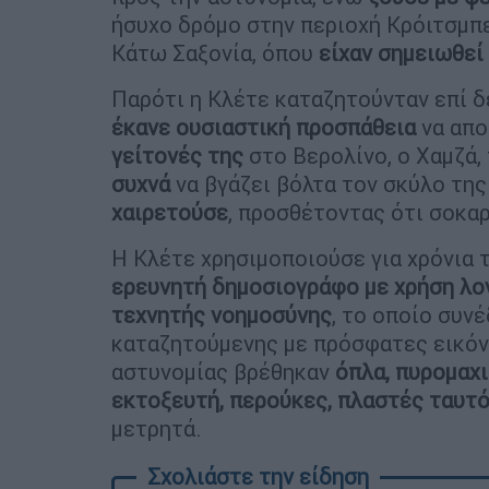
ήσυχο δρόμο στην περιοχή Κρόιτσμπ
Κάτω Σαξονία, όπου
είχαν σημειωθεί
Παρότι η Κλέτε καταζητούνταν επί δ
έκανε ουσιαστική προσπάθεια
να απο
γείτονές της
στο Βερολίνο, ο Χαμζά,
συχνά
να βγάζει βόλτα τον σκύλο της
χαιρετούσε
, προσθέτοντας ότι σοκαρ
Η Κλέτε χρησιμοποιούσε για χρόνια 
ερευνητή δημοσιογράφο με χρήση λ
τεχνητής νοημοσύνης
, το οποίο συν
καταζητούμενης με πρόσφατες εικόνε
αστυνομίας βρέθηκαν
όπλα, πυρομαχι
εκτοξευτή, περούκες, πλαστές ταυτό
μετρητά.