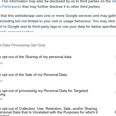
. This information may also be disclosed by us to third parties on the
IA
τών. Η
οργάνωση RAF
της Κλέτε, γνωστή και
Participants
that may further disclose it to other third parties.
ύθηκε τελικά μετά από μια
εκστρατεία
 that this website/app uses one or more Google services and may gath
ικών επιθέσεων
από τις αρχές της
including but not limited to your visit or usage behaviour. You may click 
ς δεκαετίας του 1990.
 to Google and its third-party tags to use your data for below specifi
ogle consent section.
χε διαπράξει
ληστείες σε σούπερ μάρκετ και
ημάτων
μαζί με δύο ακόμη πρώην μέλη της
l Data Processing Opt Outs
Ερνστ-Φόλκερ Σταουμπ, οι οποίοι
δεν
οστηρικτές της Κλέτε
αποδοκίμασαν την
o opt-out of the Sharing of my personal data.
καστήριο, φωνάζοντας «λευτεριά στη
In
o opt-out of the Sale of my Personal Data.
In
to opt-out of processing my Personal Data for Targeted
ing.
In
o opt-out of Collection, Use, Retention, Sale, and/or Sharing
ersonal Data that Is Unrelated with the Purposes for which it
lected.