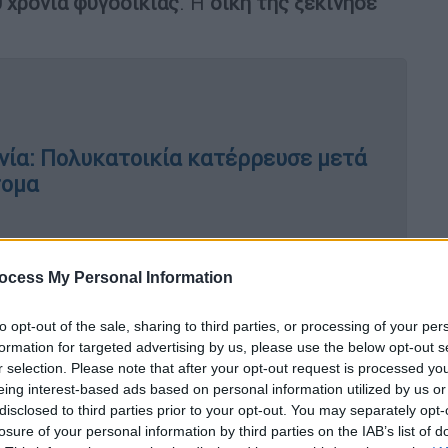
 χρόνια φυγοδικίας
. Η
δίκη της ξεκίνησε
νία: Πολυκατοικία κατέρρευσε μετά
τομα
δύο τραμ στο Ντίσελντορφ - Πάνω
ocess My Personal Information
to opt-out of the sale, sharing to third parties, or processing of your per
formation for targeted advertising by us, please use the below opt-out s
r selection. Please note that after your opt-out request is processed y
ης
είχε ζητήσει την αθώωσή της
, όμως το
eing interest-based ads based on personal information utilized by us or
disclosed to third parties prior to your opt-out. You may separately opt-
ονίας την έκρινε ένοχη την Τετάρτη (27/5)
losure of your personal information by third parties on the IAB’s list of
μοθεσίας περί όπλων και άλλα αδικήματα