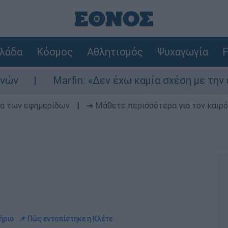
λάδα
Κόσμος
Αθλητισμός
Ψυχαγωγία
F
Marfin: «Δεν έχω καμία σχέση με την επίθεση
δα των εφημερίδων
|
➔ Μάθετε περισσότερα για τον καιρό
ήριο
📌 Πώς εντοπίστηκε η Κλέτε