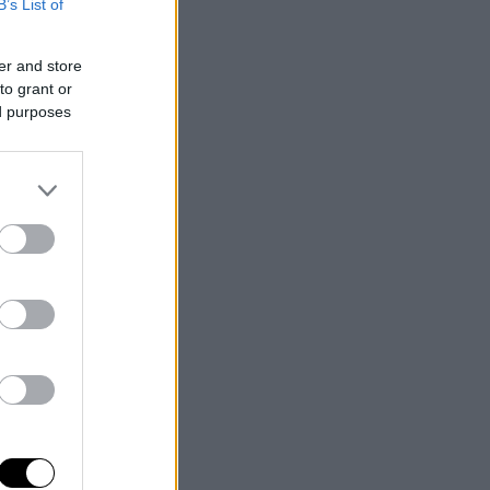
B’s List of
er and store
to grant or
ed purposes