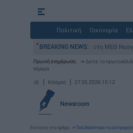
Πολιτική
Οικονομία
Ελ
8 ημερών - Νοσηλευόταν στη ΜΕΘ Νεογνών
BREAKING NEWS:
Πρωινή ενημέρωση:
➔ Δείτε τα πρωτοσέλι
σήμερα
┋
Κόσμος
┋
27.05.2026 15:12
Newsroom
Ενότητες στο άρθρο:
📌 Πού βασίστηκε το κατηγορητ