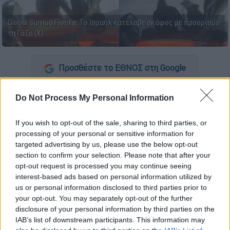
Global Sumud Flotilla: Το Ισραήλ κατέλαβε σκάφος με προορισμό
τη Γάζα (X)
Προσθέστε το ΕΘΝΟΣ στη Google
Ρεσάλτο
σε πλοία του
Global Sumud Flotilla
,
Do Not Process My Personal Information
που είχαν προορισμό τη Γάζα, έκαναν
Ισραηλινοί στρατιώτες.
If you wish to opt-out of the sale, sharing to third parties, or
processing of your personal or sensitive information for
Ειδικότερα, όπως μεταδίδουν διεθνή ΜΜΕ,
targeted advertising by us, please use the below opt-out
section to confirm your selection. Please note that after your
τέσσερα ισραηλινά πολεμικά πλοία
που
opt-out request is processed you may continue seeing
συμμετείχαν στην επιχείρηση σύλληψης
interest-based ads based on personal information utilized by
φέρεται να έδωσαν εντολή στους
us or personal information disclosed to third parties prior to
ακτιβιστές του στολίσκου να σβήσουν τις
your opt-out. You may separately opt-out of the further
μηχανές τους.
disclosure of your personal information by third parties on the
IAB’s list of downstream participants. This information may