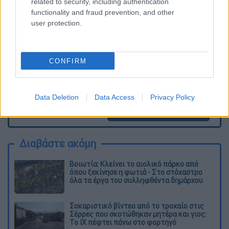
related to security, including authentication
διαγράφονται
functionality and fraud prevention, and other
user protection.
CONFIRM
Data Deletion
Data Access
Privacy Policy
καταχώρηση
Διαβάστε ακόμη
Βοιωτία: Κλείνει το αιολικό πάρκο από
όπου ξεκίνησε η φωτιά - Στο στόχαστρο
όλα τα έργα του συλληφθέντα δημάρχου
Σοκαριστικό βίντεο από το τροχαίο στις
Σέρρες που σκοτώθηκαν μητέρα και γιος:
Το ΙΧ πέφτει πάνω στο φορτηγό