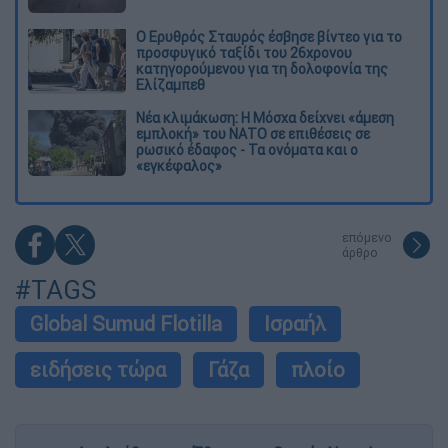
Ο Ερυθρός Σταυρός έσβησε βίντεο για το
προσφυγικό ταξίδι του 26χρονου
κατηγορούμενου για τη δολοφονία της
Ελίζαμπεθ
Νέα κλιμάκωση: Η Μόσχα δείχνει «άμεση
εμπλοκή» του ΝΑΤΟ σε επιθέσεις σε
ρωσικό έδαφος - Τα ονόματα και ο
«εγκέφαλος»
επόμενο
άρθρο
#TAGS
Global Sumud Flotilla
Ισραήλ
ειδήσεις τώρα
Γάζα
πλοίο