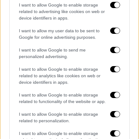
I want to allow Google to enable storage
— Clash Report (@clashreport)
May
related to advertising like cookies on web or
18, 2026
device identifiers in apps.
https://twitter.com/GlobalSumudF/status/205
I want to allow my user data to be sent to
Google for online advertising purposes.
6289117588095266
I want to allow Google to send me
Οι ακτιβιστές της αποστολής, σε ανάρτησή
personalized advertising.
τους, ανέφεραν λίγο πριν τις 11:00
πως στρατιωτικά σκάφη πλησιάζουν τα
I want to allow Google to enable storage
πλοιάριά τους.
related to analytics like cookies on web or
device identifiers in apps.
https://www.facebook.com/GlobalSumud/pos
I want to allow Google to enable storage
ts/pfbid04Av2b7PZCJyJCgSgo3WhQxsfQNWq
related to functionality of the website or app.
8LzcvLmAFeTqwxCh7x29p6xABdAacdutaoiml
I want to allow Google to enable storage
related to personalization.
Τα σχολιά σας δημοσιεύονται άμεσα με δική σας ευθύνη. Το
I want to allow Google to enable storage
ΕΘΝΟΣ θα παρεμβαίνει και τα προσβλητικά σχόλια θα