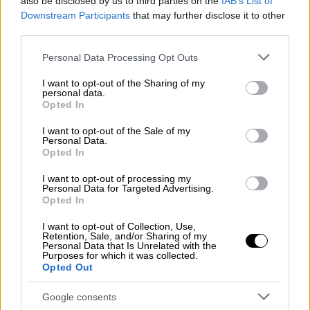
also be disclosed by us to third parties on the
IAB’s List of
ΔΙΑΒΑΣΤΕ ΕΠΙΣΗΣ
Downstream Participants
that may further disclose it to other
third parties.
Οικονομία
|
18.05.2026 11:01
Please note that this website/app uses one or more Google
Personal Data Processing Opt Outs
Το «φέσι» 25 δισεκατομμυρίων από
services and may gather and store information including but
τον πόλεμο στο Ιράν: Η Ευρώπη
not limited to your visit or usage behaviour. You may click to
I want to opt-out of the Sharing of my
personal data.
μπροστά σε ένα νέο οικονομικό σοκ
grant or deny consent to Google and its third-party tags to
Opted In
use your data for below specified purposes in below Google
consent section.
I want to opt-out of the Sale of my
Personal Data.
Opted In
Όπως μεταδίδει το Al Jazeera,
I want to opt-out of processing my
συνελήφθησαν 100 ακτιβιστές
.
Personal Data for Targeted Advertising.
Opted In
Βίντεο από τη στιγμή του ρεσάλτο
I want to opt-out of Collection, Use,
Retention, Sale, and/or Sharing of my
A boat in the Global Sumud Flotilla
Personal Data that Is Unrelated with the
Purposes for which it was collected.
lost contact after being attacked by
Opted Out
Israeli forces in the Mediterranean.
Google consents
pic.twitter.com/AuAWPHbJ2t