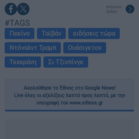
επόμενο
άρθρο
#TAGS
Πεκίνο
Ταϊβάν
ειδήσεις τώρα
Ντόναλντ Τραμπ
Ουάσιγκτον
Τεχεράνη
Σι Τζινπίνγκ
Ακολούθησε το Έθνος στο Google News!
Live όλες οι εξελίξεις λεπτό προς λεπτό, με την
υπογραφή του www.ethnos.gr