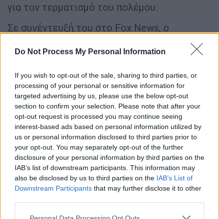
για τον τερματισμό του πολέμου.
Σε συνέντευξή του στο Fox News, ο
Ντόναλντ Τραμπ
δήλωσε μετά τις
συνομιλίες, ότι ο Σι δεσμεύτηκε να μην
Do Not Process My Personal Information
παράσχει όπλα ή στρατιωτικό εξοπλισμό
If you wish to opt-out of the sale, sharing to third parties, or
στο Ιράν,
προσθέτοντας ότι είπε ότι θα
processing of your personal or sensitive information for
μεσολαβήσει για να ανοίξουν τα Στενά του
targeted advertising by us, please use the below opt-out
Ορμούζ.
section to confirm your selection. Please note that after your
opt-out request is processed you may continue seeing
Ωστόσο, την πρώτη ημέρα της συνόδου
interest-based ads based on personal information utilized by
κορυφής δεν υπήρχαν ενδείξεις ότι η Κίνα
us or personal information disclosed to third parties prior to
your opt-out. You may separately opt-out of the further
είναι έτοιμη να κάνει περισσότερα.
disclosure of your personal information by third parties on the
IAB’s list of downstream participants. This information may
Η επίσημη δήλωση του
Πεκίνου
ανέφερε
also be disclosed by us to third parties on the
IAB’s List of
μόνο ότι οι δύο πλευρές «αντάλλαξαν
Downstream Participants
that may further disclose it to other
απόψεις» για την κατάσταση στη Μέση
third parties.
Ανατολή.
Please note that this website/app uses one or more Google
Personal Data Processing Opt Outs