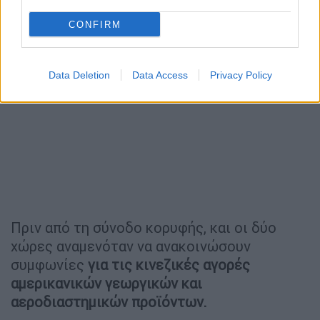
CONFIRM
Data Deletion
Data Access
Privacy Policy
Πριν από τη σύνοδο κορυφής, και οι δύο
χώρες αναμενόταν να ανακοινώσουν
συμφωνίες
για τις κινεζικές αγορές
αμερικανικών γεωργικών και
αεροδιαστημικών προϊόντων.