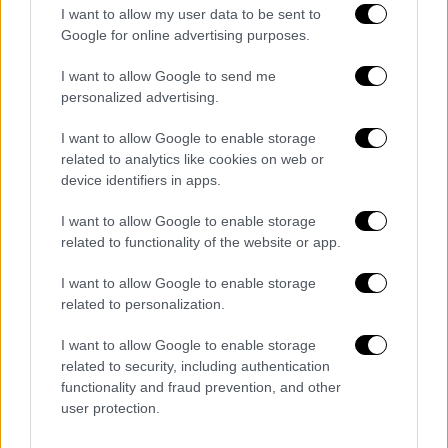
και όχι αντίπαλοι».
I want to allow my user data to be sent to
Google for online advertising purposes.
Ο Τραμπ στη συνέχεια προσκάλεσε τον Σι να
επισκεφθεί τον
Λευκό Οίκο
στις 24
I want to allow Google to send me
Σεπτεμβρίου. Δεν ήταν σαφές εάν ο Κινέζος
personalized advertising.
ηγέτης είχε αποδεχτεί την πρόσκληση.
I want to allow Google to enable storage
related to analytics like cookies on web or
Στη συνέχεια, οι δύο άνδρες κάθισαν σε ένα
device identifiers in apps.
μεγάλο, στρογγυλό τραπέζι πλαισιωμένο από
μεταφραστές, αξιωματούχους και μέλη της
I want to allow Google to enable storage
οικογένειας Τραμπ στην περίτεχνη
Μεγάλη
related to functionality of the website or app.
Αίθουσα.
I want to allow Google to enable storage
related to personalization.
I want to allow Google to enable storage
related to security, including authentication
functionality and fraud prevention, and other
user protection.