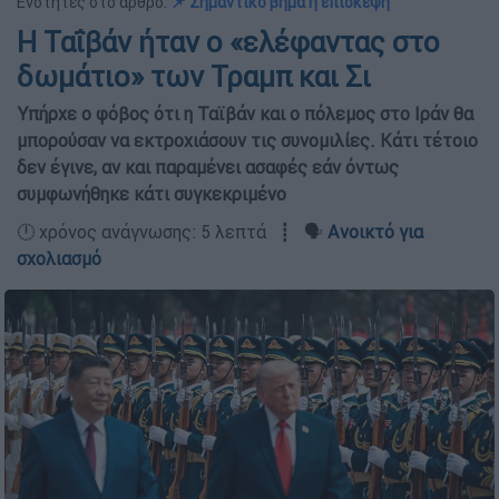
Ενότητες στο άρθρο:
📌 Σημαντικό βήμα η επίσκεψη
Η Ταΐβάν ήταν ο «ελέφαντας στο
δωμάτιο» των Τραμπ και Σι
Υπήρχε ο φόβος ότι η Ταϊβάν και ο πόλεμος στο Ιράν θα
μπορούσαν να εκτροχιάσουν τις συνομιλίες. Κάτι τέτοιο
δεν έγινε, αν και παραμένει ασαφές εάν όντως
συμφωνήθηκε κάτι συγκεκριμένο
🕛 χρόνος ανάγνωσης: 5 λεπτά ┋ 🗣️
Ανοικτό για
σχολιασμό