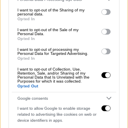
services and may gather and store information including but
Ο
Σι
εξέφρασε επίσης ενδιαφέρον για την
not limited to your visit or usage behaviour. You may click to
I want to opt-out of the Sharing of my
αύξηση των κινεζικών αγορών αμερικανικού
personal data.
grant or deny consent to Google and its third-party tags to
Opted In
πετρελαίου, σύμφωνα με την εκδοχή των
use your data for below specified purposes in below Google
γεγονότων από τον
Λευκό Οίκο.
consent section.
I want to opt-out of the Sale of my
Personal Data.
Σημαντικό βήμα η επίσκεψη
Opted In
I want to opt-out of processing my
Η Πέμπτη, η μόνη πλήρης ημέρα
Personal Data for Targeted Advertising.
Opted In
συναντήσεων και εκδηλώσεων
, ξεκίνησε με
μεγαλοπρέπεια.
I want to opt-out of Collection, Use,
Retention, Sale, and/or Sharing of my
Personal Data that Is Unrelated with the
Ο χαμογελαστός Σι χαιρέτησε τον
Τραμπ
με
Purposes for which it was collected.
χειραψία και όχι με τη «μεγάλη, παχιά
Opted Out
αγκαλιά» που ο Τραμπ είχε δηλώσει το
Google consents
προηγούμενο διάστημα ότι περίμενε.
I want to allow Google to enable storage
Σε μια εναρκτήρια πρόποση, ο Σι είπε ότι οι
related to advertising like cookies on web or
ΗΠΑ
και η
Κίνα «θα πρέπει να είναι εταίροι
device identifiers in apps.