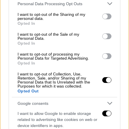
φοβούμενο από πιθανό πραξικόπημα μέχρι
Please note that this website/app uses one or more Google
Personal Data Processing Opt Outs
και απόπειρα δολοφονίας
του Ρώσου
services and may gather and store information including but
not limited to your visit or usage behaviour. You may click to
I want to opt-out of the Sharing of my
προέδρου
personal data.
grant or deny consent to Google and its third-party tags to
Opted In
use your data for below specified purposes in below Google
Σύμφωνα με έκθεση ευρωπαϊκής υπηρεσίας
consent section.
I want to opt-out of the Sale of my
πληροφοριών που είχε αποκτήσει το
Personal Data.
αμερικανικό δίκτυο, οι ρωσικές υπηρεσίες
Opted In
έχουν εγκαταστήσει συστήματα επιτήρησης
I want to opt-out of processing my
στα σπίτια στενών συνεργατών μετά από ένα
Personal Data for Targeted Advertising.
Opted In
κύμα δολοφονιών κορυφαίων Ρώσων
στρατιωτικών αξιωματούχων και φόβους
I want to opt-out of Collection, Use,
Retention, Sale, and/or Sharing of my
για πραξικόπημα εις βάρος του Πούτιν από
Personal Data that Is Unrelated with the
Purposes for which it was collected.
«σκοτεινές δυνάμεις» που επιδιώκουν
Opted Out
αλλαγή εξουσίας.
Google consents
I want to allow Google to enable storage
related to advertising like cookies on web or
device identifiers in apps.