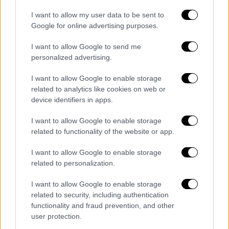
I want to allow my user data to be sent to
Google for online advertising purposes.
I want to allow Google to send me
personalized advertising.
I want to allow Google to enable storage
related to analytics like cookies on web or
device identifiers in apps.
I want to allow Google to enable storage
related to functionality of the website or app.
Μάγειρες, σωματοφύλακες και φωτογράφοι
I want to allow Google to enable storage
related to personalization.
που εργάζονται με τον πρόεδρο
απαγορεύεται επίσης να χρησιμοποιούν τα
I want to allow Google to enable storage
μέσα μαζικής μεταφοράς, αναφέρει ο
related to security, including authentication
φάκελος.
Οι επισκέπτες του επικεφαλής
functionality and fraud prevention, and other
user protection.
του Κρεμλίνου πρέπει να ελέγχονται δύο