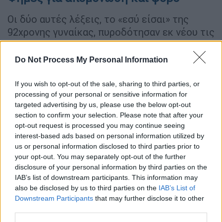
Οι δύο αυτές λέξεις, το «εσύ είσαι» της
92χρονης γυναίκας, πυροδότησαν εκ νέου τις
φήμες σχετικά με το αν ο Πούτιν
χρησιμοποιεί σωσίες.
Δεν έχουν περάσει
Do Not Process My Personal Information
άλλωστε παρά ελάχιστες ημέρες από τη
δημοσιοποίηση πληροφοριών που θέλουν
If you wish to opt-out of the sale, sharing to third parties, or
τον Ρώσο πρόεδρο να φοβάται πολύ για τη
processing of your personal or sensitive information for
targeted advertising by us, please use the below opt-out
ζωή του και να περνά μεγάλο μέρος της σε
section to confirm your selection. Please note that after your
καταφύγια, όπως επίσης να φοβάται και
opt-out request is processed you may continue seeing
πιθανό πραξικόπημα από πολιτικούς του
interest-based ads based on personal information utilized by
αντιπάλους
.
us or personal information disclosed to third parties prior to
your opt-out. You may separately opt-out of the further
disclosure of your personal information by third parties on the
Στις 4 Μαΐου, το CNN έγραφε ότι ο
IAB’s list of downstream participants. This information may
Βλαντίμιρ Πούτιν νιώθει απειλή και
το
also be disclosed by us to third parties on the
IAB’s List of
Κρεμλίνο
έχει αυξήσει δραματικά την
Downstream Participants
that may further disclose it to other
third parties.
ασφάλεια γύρω από τον Βλαντίμιρ Πούτιν,