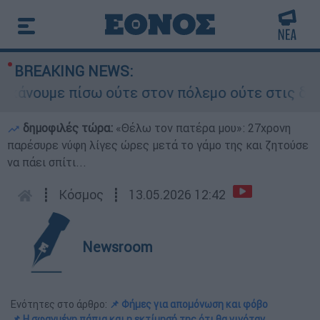
BREAKING NEWS:
ουμε πίσω ούτε στον πόλεμο ούτε στις διαπραγμα
δημοφιλές τώρα:
«Θέλω τον πατέρα μου»: 27χρονη
παρέσυρε νύφη λίγες ώρες μετά το γάμο της και ζητούσε
να πάει σπίτι...
┋
Κόσμος
┋
13.05.2026 12:42
Newsroom
Ενότητες στο άρθρο:
📌 Φήμες για απομόνωση και φόβο
📌 Η σφαγμένη πάπια και η εκτίμησή της ότι θα γινόταν