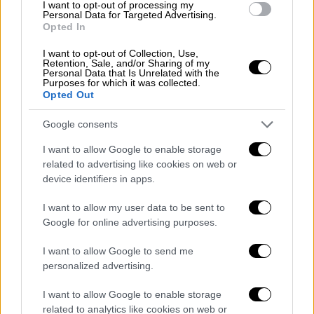
I want to opt-out of processing my
κάλυψη. Τέλος πάντων, ό,τι χρειαστεί τόσο
Personal Data for Targeted Advertising.
Opted In
η τουρκική ακτοφυλακή όσο και ο τουρκικός
στόλος θα το κάνουν. Ρωτάτε πολύ
I want to opt-out of Collection, Use,
Retention, Sale, and/or Sharing of my
ειλικρινά. Θα σας πω και εγώ:
Αν πρέπει αν
Personal Data that Is Unrelated with the
Purposes for which it was collected.
βυθιστεί ένα ελληνικό περιπολικό σκάφος,
Opted Out
θα βυθιστεί. Αν πρέπει να συγκρουστεί, θα
συγκρουστεί.
Αν πρέπει να αλλάξει πορεία,
Google consents
θα αλλάξει. Ελπίζω η Ελλάδα να μην
I want to allow Google to enable storage
προκαλέσει αυτές τις εντάσεις. Αλλά
related to advertising like cookies on web or
φαίνεται ότι τον Σεπτέμβριο και τον
device identifiers in apps.
Οκτώβριο θα υπάρξουν πιθανώς
I want to allow my user data to be sent to
παρενοχλήσεις εναντίον αλιευτικών σκαφών
Google for online advertising purposes.
μας στην περιοχή του Αιγαίου και της
Μεσογείου».
I want to allow Google to send me
personalized advertising.
Οι προκλητικές δηλώσεις είχαν και
I want to allow Google to enable storage
συνέχεια:
related to analytics like cookies on web or