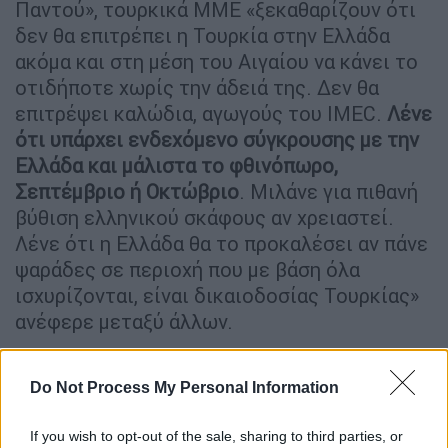
Παντού», τουρκικά ΜΜΕ «ξεκαθαρίζουν ότι
δεν θα επιτρέπει η Τουρκία στην Ελλάδα
ακόμα και στη μέση του Αιγαίου να κάνει το
οτιδήποτε χωρίς την άδειά της. Δεν θα
επιτρέψει καλώδια, αγωγούς του IMEC.
Λένε
ότι υπάρχει ενδεχόμενο σύγκρουσης με την
Ελλάδα και μάλιστα το φθινόπωρο,
Σεπτέμβριο ή Οκτώβριο
. Μιλάνε για πιθανή
βύθιση ελληνικού σκάφους αν χρειαστεί.
Λένε ότι η Ελλάδα θα το προκαλέσει αν πάνε
ψαράδες σε περιοχή που με βάση όλα
ισχυρίζονται, είναι δικαιοδοσίας Τουρκίας»
ανέφερε μεταξύ άλλων.
ΔΙΑΒΑΣΤΕ ΕΠΙΣΗΣ
Do Not Process My Personal Information
Κόσμος
|
12.05.2026 12:46
If you wish to opt-out of the sale, sharing to third parties, or