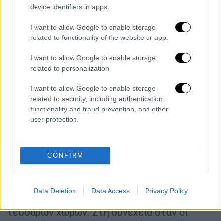
device identifiers in apps.
I want to allow Google to enable storage
related to functionality of the website or app.
I want to allow Google to enable storage
video
related to personalization.
I want to allow Google to enable storage
related to security, including authentication
functionality and fraud prevention, and other
user protection.
«Τα
τρία τέταρτα της Κρήτης έπρεπε να
ανήκουν στην Τουρκία.
Άνηκε στη Σερβία, το
CONFIRM
Μαυροβούνιο, τη Βουλγαρία και στη
Ρουμανία. Με τη Συνθήκη του Λονδίνου, μαζί
με τις Συνθήκες της Κωνσταντινούπολης, Η
Data Deletion
Data Access
Privacy Policy
Κρήτη μοιράστηκε μεταξύ αυτών των
τεσσάρων χωρών. Στη συνέχεια όταν οι