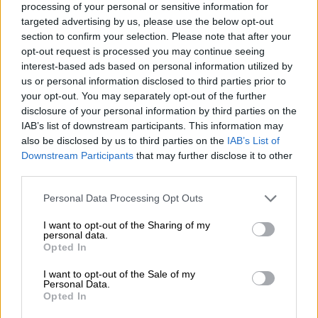
Θρίλερ στη Μεσόγειο με ρωσικό
processing of your personal or sensitive information for
πλοίο που βυθίστηκε - Οι πυρηνικοί
targeted advertising by us, please use the below opt-out
αντιδραστήρες και οι μυστηριώδεις
section to confirm your selection. Please note that after your
opt-out request is processed you may continue seeing
εκρήξεις
interest-based ads based on personal information utilized by
us or personal information disclosed to third parties prior to
your opt-out. You may separately opt-out of the further
disclosure of your personal information by third parties on the
Μάλιστα, τουρκικά ΜΜΕ έφτασαν στο
IAB’s list of downstream participants. This information may
also be disclosed by us to third parties on the
IAB’s List of
σημείο να ισχυριστούν ότι τα
τρία τέταρτα
Downstream Participants
that may further disclose it to other
της Κρήτης ανήκουν στην Άγκυρα
, όπως και
third parties.
τα νησιά του Ανατολικού Αιγαίου.
Please note that this website/app uses one or more Google
Personal Data Processing Opt Outs
Συγκεκριμένα, σε ρεπορτάζ
Χαμπέρ
services and may gather and store information including but
not limited to your visit or usage behaviour. You may click to
I want to opt-out of the Sharing of my
Γκλομπάλ
, αναφέρθηκαν τα εξής:
personal data.
grant or deny consent to Google and its third-party tags to
Opted In
use your data for below specified purposes in below Google
«Στα
τέλη Σεπτεμβρίου, τον Οκτώβριο, θα
consent section.
I want to opt-out of the Sale of my
υπάρξει σύγκρουση εδώ
με τον ελληνικό
Personal Data.
στόλο. Και αυτό θα το πω ανοιχτά. Διότι ο
Opted In
κανόνας εμπλοκής μας πρέπει να έχει νομική