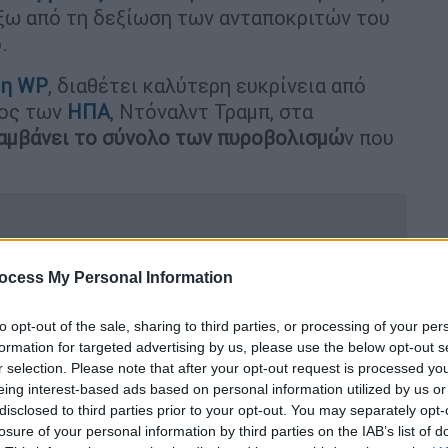
ξω από τη δεξίωση των ανταποκριτών του
.
 η WP
, διαθέτει καλύτερη ευκρίνεια από
ρος των
ΗΠΑ
, Ντόναλντ Τραμπ, στα
αμβάνει το σύνολο των πυροβολισμώ
ν που
ocess My Personal Information
ν υπάρχουν ημερομηνίες για τον β'
 - Ιράν»
to opt-out of the sale, sharing to third parties, or processing of your per
formation for targeted advertising by us, please use the below opt-out s
r selection. Please note that after your opt-out request is processed y
eing interest-based ads based on personal information utilized by us or
σπανιότερα και ακριβότερα drone
disclosed to third parties prior to your opt-out. You may separately opt-
Ορμούζ
losure of your personal information by third parties on the IAB’s list of