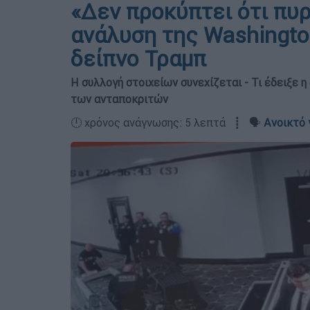
«Δεν προκύπτει ότι πυ
ανάλυση της Washington
δείπνο Τραμπ
H συλλογή στοιχείων συνεχίζεται - Τι έδειξε 
των ανταποκριτών
🕛 χρόνος ανάγνωσης: 5 λεπτά ┋ 🗣️
Ανοικτό 