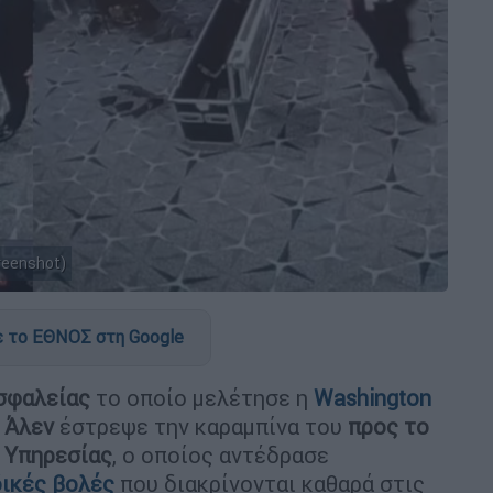
reenshot)
 το ΕΘΝΟΣ στη Google
σφαλείας
το οποίο μελέτησε η
Washington
 Άλεν
έστρεψε την καραμπίνα του
προς το
 Υπηρεσίας
, ο οποίος αντέδρασε
ικές βολές
που διακρίνονται καθαρά στις