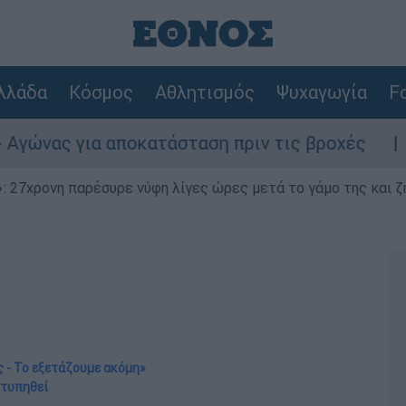
λλάδα
Κόσμος
Αθλητισμός
Ψυχαγωγία
Fo
 αποκατάσταση πριν τις βροχές
Συναγερμό
 27χρονη παρέσυρε νύφη λίγες ώρες μετά το γάμο της και ζη
ς - Το εξετάζουμε ακόμη»
χτυπηθεί