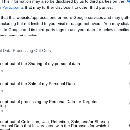
. This information may also be disclosed by us to third parties on the
IA
Participants
that may further disclose it to other third parties.
 that this website/app uses one or more Google services and may gath
ή αποτύπωση των τεσσάρων
including but not limited to your visit or usage behaviour. You may click 
 Άλεν ξεπροβάλλει τρέχοντας από μια
 to Google and its third-party tags to use your data for below specifi
ogle consent section.
ει στο πάτωμα, στο πάνω μέρος της σκάλας
ν ο Τραμπ, σε κοντινή απόσταση από τον
l Data Processing Opt Outs
 του υπουργικού συμβουλίου.
o opt-out of the Sharing of my personal data.
ε το υπηρεσιακό του όπλο
μέσα σε δύο
In
 Άλεν και πυροβόλησε τέσσερις φορές.
ατευθύνονται προς το μέρος άλλων ανδρών
o opt-out of the Sale of my Personal Data.
ορούμενος περνούσε από δίπλα τους. Στο
In
 πυροβόλησε, παρά το γεγονός ότι οι αρχές
to opt-out of processing my Personal Data for Targeted
χρήση όπλου κατά τη διάρκεια βίαιου
ing.
λάμψη στην κάννη του πριν βγει από το
In
o opt-out of Collection, Use, Retention, Sale, and/or Sharing
ersonal Data that Is Unrelated with the Purposes for which it
lected.