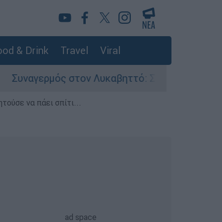
od & Drink
Travel
Viral
ς στον Λυκαβηττό: Σορός σε προχωρημένη σήψη
τούσε να πάει σπίτι...