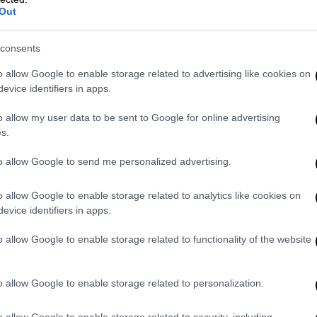
, οι αστυνομικοί αντιλήφθηκαν «έναν
Out
 Άλεν προσπερνούσε το σημείο ελέγχου
 πράκτορας φέρεται να χτυπήθηκε από
consents
και απάντησε με πολλαπλά πυρά.
o allow Google to enable storage related to advertising like cookies on
ραυματισμό
και πήρε ήδη εξιτήριο. Ο
evice identifiers in apps.
 απόσταση περίπου 18 μέτρων και, κατά τις
o allow my user data to be sent to Google for online advertising
s.
ίς - Το εξετάζουμε ακόμη»
to allow Google to send me personalized advertising.
τήσεις σχετικά με την απουσία εμφανούς
o allow Google to enable storage related to analytics like cookies on
α τα πυρά που έπεσαν κοντά σε άλλους
evice identifiers in apps.
 στο να δηλώσει ότι τα μέτρα ασφαλείας
θοριστικά για την αποτροπή της απειλής
o allow Google to enable storage related to functionality of the website
παραπέμποντας για περαιτέρω πληροφορίες
ετήθηκε αμέσως.
o allow Google to enable storage related to personalization.
της Καλιφόρνιας
, αντιμετωπίζει κατηγορίες
o allow Google to enable storage related to security, including