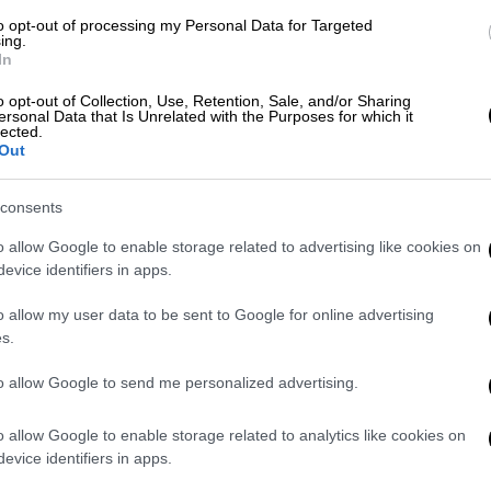
to opt-out of processing my Personal Data for Targeted
ing.
In
γειλε... McDonald's στον Λευκό Οίκο
o opt-out of Collection, Use, Retention, Sale, and/or Sharing
ersonal Data that Is Unrelated with the Purposes for which it
άρια
lected.
Out
consents
 με καταγωγή από την
Κούβα
υφίστανται
o allow Google to enable storage related to advertising like cookies on
 και ότι συγγενείς τους έχουν σκοτωθεί ή
evice identifiers in apps.
ε λεπτομέρειες.
o allow my user data to be sent to Google for online advertising
«αποτυχημένο κράτος» διότι κατ’ αυτόν
s.
ρόνια» η επαναστατική κυβέρνηση του
to allow Google to send me personalized advertising.
o allow Google to enable storage related to analytics like cookies on
evice identifiers in apps.