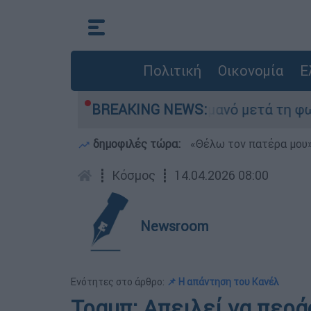
Πολιτική
Οικονομία
Ε
ινε τίποτα» στο Πόρτο Γερμανό μετά τη φωτιά -
BREAKING NEWS:
δημοφιλές τώρα:
«Θέλω τον πατέρα μου»:
┋
Κόσμος
┋
14.04.2026 08:00
Newsroom
Ενότητες στο άρθρο:
📌 Η απάντηση του Κανέλ
Τραμπ: Απειλεί να περά