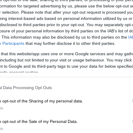
formation for targeted advertising by us, please use the below opt-out s
r selection. Please note that after your opt-out request is processed y
eing interest-based ads based on personal information utilized by us or
disclosed to third parties prior to your opt-out. You may separately opt-
losure of your personal information by third parties on the IAB’s list of
. This information may also be disclosed by us to third parties on the
IA
Participants
that may further disclose it to other third parties.
 that this website/app uses one or more Google services and may gath
including but not limited to your visit or usage behaviour. You may click 
 to Google and its third-party tags to use your data for below specifi
ogle consent section.
 το ΕΘΝΟΣ στη Google
l Data Processing Opt Outs
ραμπ
δήλωσε χθες Δευτέρα στον Τύπο της
o opt-out of the Sharing of my personal data.
εράσουν από την Κούβα», αφού πρώτα
In
ας τις απειλές στην Αβάνα, στην οποία η
αϊκό αποκλεισμό.
o opt-out of the Sale of my Personal Data.
In