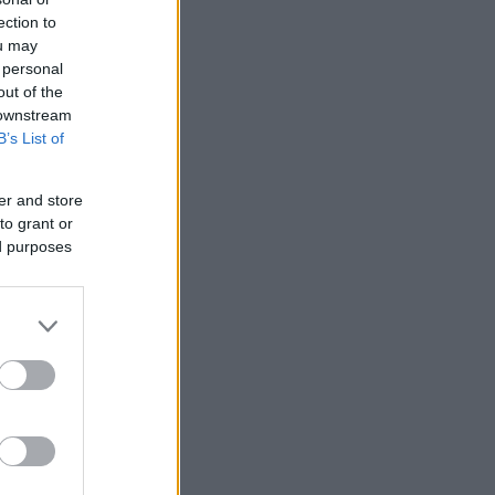
ection to
ou may
 personal
out of the
 downstream
B’s List of
er and store
to grant or
ed purposes