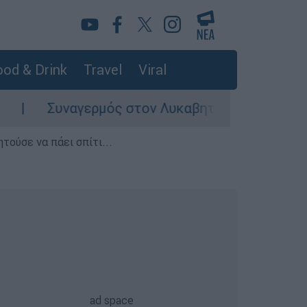
od & Drink
Travel
Viral
Συναγερμός στον Λυκαβηττό: Σορός σε προχω
τούσε να πάει σπίτι...