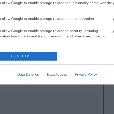
Κανέλ, προειδοποίησε από την πλευρά του
o allow Google to enable storage related to functionality of the website
εξη ανάμεσα στις δυο χώρες σε
ν θέλει πόλεμο, τόνισε, αλλά αν η άλλη
o allow Google to enable storage related to personalization.
ευταίο διάστημα τις απειλητικές δηλώσεις
o allow Google to enable storage related to security, including
cation functionality and fraud prevention, and other user protection.
φτασε στο σημείο να πει πως θα είναι
άρει», χωρίς να ξεκαθαρίσει τι ακριβώς
CONFIRM
. Το ΕΘΝΟΣ θα παρεμβαίνει και τα προσβλητικά σχόλια θα
Data Deletion
Data Access
Privacy Policy