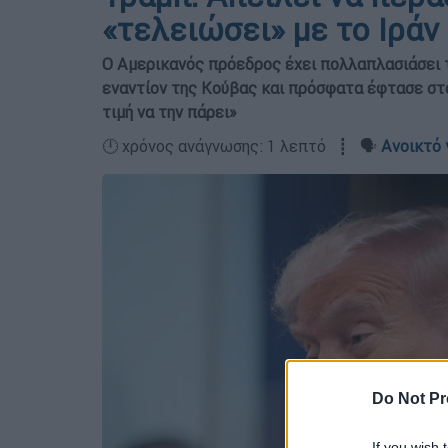
«τελειώσει» με το Ιράν
Ο Αμερικανός πρόεδρος έχει πολλαπλασιάσει τ
εναντίον της Κούβας και πρόσφατα έφτασε στο 
τιμή να την πάρει»
🕛 χρόνος ανάγνωσης: 1 λεπτό ┋ 🗣️
Ανοικτό 
Do Not Pr
If you wish 