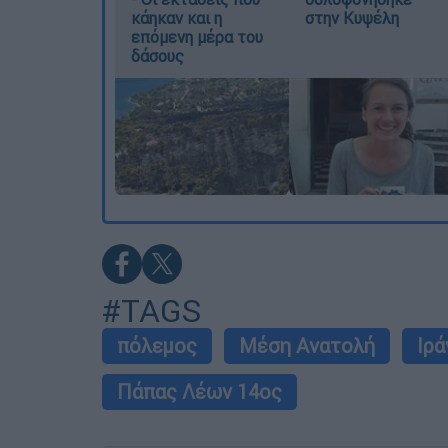
κάηκαν και η
στην Κυψέλη
επόμενη μέρα του
δάσους
#TAGS
πόλεμος
Μέση Ανατολή
Ιρά
Πάπας Λέων 14ος