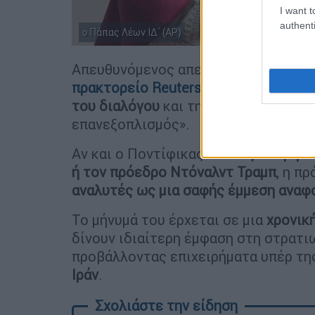
I want t
authenti
ο Πάπας Λέων ΙΔ΄ (ΑP)
Απευθυνόμενος απευθείας στους ηγέ
πρακτορείο Reuters
: «Σταματήστε!
Ήρ
του διαλόγου
και της διαμεσολάβησης
επανεξοπλισμός».
Αν και ο Ποντίφικας
επέλεξε να μην 
ή τον πρόεδρο Ντόναλντ Τραμπ
, η π
αναλυτές ως μια σαφής έμμεση αναφο
Το μήνυμά του έρχεται σε μια
χρονική
δίνουν ιδιαίτερη έμφαση στη στρατι
προβάλλοντας επιχειρήματα υπέρ τ
Ιράν
.