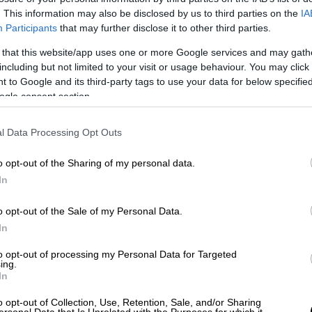
. This information may also be disclosed by us to third parties on the
IA
Participants
that may further disclose it to other third parties.
 that this website/app uses one or more Google services and may gath
including but not limited to your visit or usage behaviour. You may click 
στο Λουτράκι - Πώς νοσηλεύτρια
 to Google and its third-party tags to use your data for below specifi
ogle consent section.
l Data Processing Opt Outs
ωτιά σε διαμέρισμα έκτου ορόφου στη
o opt-out of the Sharing of my personal data.
In
o opt-out of the Sale of my Personal Data.
In
χύος!»
to opt-out of processing my Personal Data for Targeted
ing.
τά με τον πόλεμο!
» τόνισε χαρακτηριστικά,
In
ολατρία του εαυτού και του χρήματος!».
o opt-out of Collection, Use, Retention, Sale, and/or Sharing