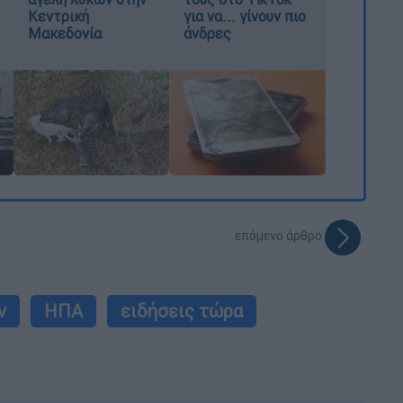
Κεντρική
για να... γίνουν πιο
Μακεδονία
άνδρες
επόμενο άρθρο
ν
ΗΠΑ
ειδήσεις τώρα