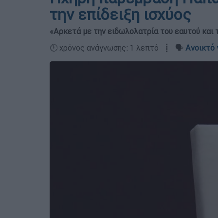
την επίδειξη ισχύος
«Αρκετά με την ειδωλολατρία του εαυτού και 
🕛 χρόνος ανάγνωσης: 1 λεπτό ┋ 🗣️
Ανοικτό 