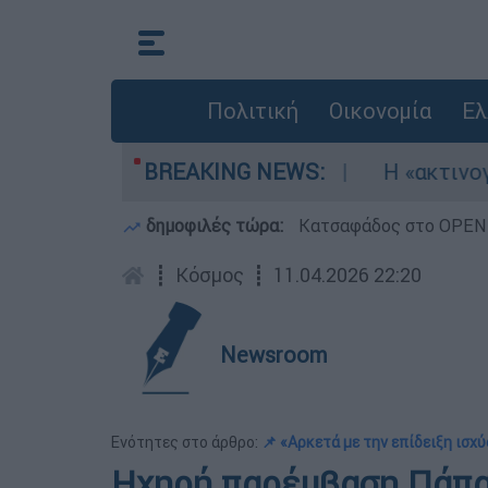
Πολιτική
Οικονομία
Ελ
καν τρία αεροσκάφη
BREAKING NEWS:
Η «ακτινογραφία» της
δημοφιλές τώρα:
Κατσαφάδος στο OPEN: 
┋
Κόσμος
┋
11.04.2026 22:20
Newsroom
Ενότητες στο άρθρο:
📌 «Αρκετά με την επίδειξη ισχύ
Ηχηρή παρέμβαση Πάπα: