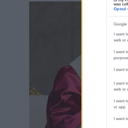
of my P
was col
Opted 
Google 
I want t
web or d
I want t
purpose
I want 
I want t
web or d
I want t
or app.
I want t