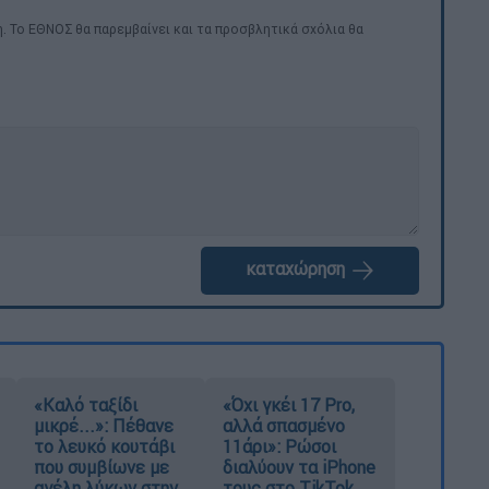
. Το ΕΘΝΟΣ θα παρεμβαίνει και τα προσβλητικά σχόλια θα
καταχώρηση
«Καλό ταξίδι
«Όχι γκέι 17 Pro,
μικρέ...»: Πέθανε
αλλά σπασμένο
το λευκό κουτάβι
11άρι»: Ρώσοι
που συμβίωνε με
διαλύουν τα iPhone
αγέλη λύκων στην
τους στο TikTok