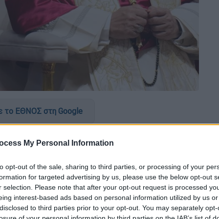
 το ΕΘΝΟΣ στη Google
ηρή παρέμβαση προχώρησε ο
Πάπας Λέων ΙΔ΄
,
ocess My Personal Information
ορηματικό τρόπο τη συνεχιζόμενη πολεμική
ναντίον του Ιράν.
to opt-out of the sale, sharing to third parties, or processing of your per
formation for targeted advertising by us, please use the below opt-out s
οθέτησή
του από την έναρξη των
r selection. Please note that after your opt-out request is processed y
ματισμό της βίας, καταγγέλλοντας τις
eing interest-based ads based on personal information utilized by us or
disclosed to third parties prior to your opt-out. You may separately opt-
losure of your personal information by third parties on the IAB’s list of