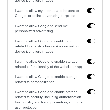
device identifiers in apps.
τον ιστότοπο παρακολούθησης
FlightAware
.
Τα αεροδρόμια που έχουν επηρεαστεί
I want to allow my user data to be sent to
περισσότερο είναι τ
ο O'Hare του Σικάγο,
το
Google for online advertising purposes.
Hartsfield-Jackson στην Ατλάντα
, του
I want to allow Google to send me
Ντένβερ
και το
Fort Worth
του
Ντάλας
.
personalized advertising.
Σύμφωνα με το υπουργείο Μεταφορών, η
μείωση της κίνησης στα αεροδρόμια θα
I want to allow Google to enable storage
ανέλθει στο 4% σήμερα, θα αυξηθεί στο 6%
related to analytics like cookies on web or
device identifiers in apps.
την 11η Νοεμβρίου και θα φθάσει στο 10% τη
14η Νοεμβρίου.
I want to allow Google to enable storage
related to functionality of the website or app.
Ουρές στην Καλιφόρνια για δωρεάν
τρόφιμα
I want to allow Google to enable storage
related to personalization.
Την ίδια στιγμή, εκατοντάδες αυτοκίνητα
I want to allow Google to enable storage
σχηματίζουν ουρές στην Καλιφόρνια, καθώς
related to security, including authentication
πολίτες περιμένουν ώρες για δωρεάν
functionality and fraud prevention, and other
τρόφιμα, εξαιτίας του
shutdown
της
user protection.