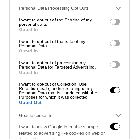
Please note that this website/app uses one or more Google
Personal Data Processing Opt Outs
services and may gather and store information including but
not limited to your visit or usage behaviour. You may click to
I want to opt-out of the Sharing of my
personal data.
grant or deny consent to Google and its third-party tags to
Opted In
use your data for below specified purposes in below Google
«Έχουμε φίλους που έρχονται από την
consent section.
I want to opt-out of the Sale of my
Personal Data.
Ευρώπη
, που βρίσκονται στο σπίτι και
Opted In
φεύγουν αύριο, φοβούνται λίγο», δήλωσε
στο
Γαλλικό Πρακτορείο Ειδήσεων (AFP)
η
I want to opt-out of processing my
Personal Data for Targeted Advertising.
Ελβίρα
Μπούτσι
, που είχε πάει να παραλάβει
Opted In
την κόρη της στο αεροδρόμιο LaGuardia στη
I want to opt-out of Collection, Use,
Νέα Υόρκη.
«Το να ελαττώσουν τις πτήσεις,
Retention, Sale, and/or Sharing of my
Personal Data that Is Unrelated with the
εάν πρόκειται για θέμα ασφαλείας, σίγουρα
Purposes for which it was collected.
Opted Out
θα πρέπει να γίνει, όμως δεν θα έπρεπε ποτέ
να φθάσουμε εδώ».
Google consents
Περισσότερες από 800
πτήσεις
έχουν
I want to allow Google to enable storage
ακυρωθεί έως αυτήν τη στιγμή, σύμφωνα με
related to advertising like cookies on web or