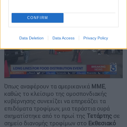
αμερικανικής κυβέρνησης.
CONFIRM
Data Deletion
Data Access
Privacy Policy
video
Όπως αναφέρουν τα αμερικανικά
ΜΜΕ
,
καθώς το κλείσιμο της ομοσπονδιακής
κυβέρνησης συνεχίζει να επηρεάζει τα
επιδόματα τροφίμων, μια τεράστια ουρά
σχηματίστηκε από το πρωί της
Τετάρτης
σε
σημείο διανομής τροφίμων στο
Εκθεσιακό