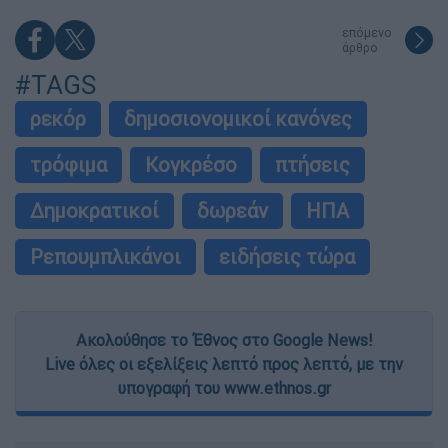
επόμενο
άρθρο
#TAGS
ρεκόρ
δημοσιονομικοί κανόνες
τρόφιμα
Κογκρέσο
πτήσεις
Δημοκρατικοί
δωρεάν
ΗΠΑ
Ρεπουμπλικάνοι
ειδήσεις τώρα
Ακολούθησε το Έθνος στο Google News!
Live όλες οι εξελίξεις λεπτό προς λεπτό, με την
υπογραφή του www.ethnos.gr