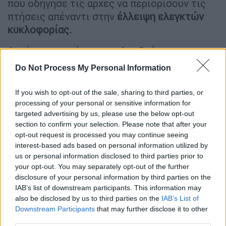
που οδήγησε τις αρχές να περιορίσουν τις
πτήσεις απέναντι στην
έλλειψη ελεγκτών
κυκλοφορίας.
Αυτές οι ακυρώσεις ακολουθούν την
απόφαση της διοίκησης
Τραμπ
να μειώσει
Do Not Process My Personal Information
την εναέρια κυκλοφορία ως μέτρο
ασφαλείας εξαιτίας της έλλειψης
If you wish to opt-out of the sale, sharing to third parties, or
προσωπικού στους πύργους ελέγχου, από το
processing of your personal or sensitive information for
targeted advertising by us, please use the below opt-out
οποίο ζητά πάνω από πέντε εβδομάδες
section to confirm your selection. Please note that after your
τώρα να εργαστεί χωρίς να πληρώνεται
opt-out request is processed you may continue seeing
λόγω της δημοσιονομικής παράλυσης.
interest-based ads based on personal information utilized by
us or personal information disclosed to third parties prior to
your opt-out. You may separately opt-out of the further
disclosure of your personal information by third parties on the
IAB’s list of downstream participants. This information may
also be disclosed by us to third parties on the
IAB’s List of
Downstream Participants
that may further disclose it to other
third parties.
video