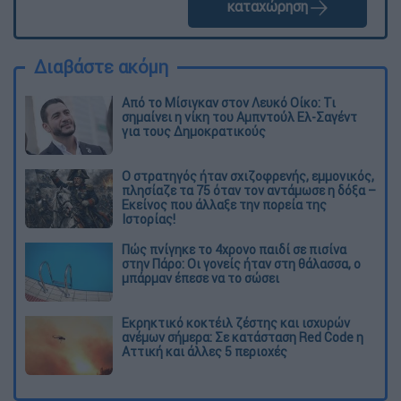
καταχώρηση
Διαβάστε ακόμη
Από το Μίσιγκαν στον Λευκό Οίκο: Τι
σημαίνει η νίκη του Αμπντούλ Ελ-Σαγέντ
για τους Δημοκρατικούς
O στρατηγός ήταν σχιζοφρενής, εμμονικός,
πλησίαζε τα 75 όταν τον αντάμωσε η δόξα –
Εκείνος που άλλαξε την πορεία της
Ιστορίας!
Πώς πνίγηκε το 4χρονο παιδί σε πισίνα
στην Πάρο: Οι γονείς ήταν στη θάλασσα, ο
μπάρμαν έπεσε να το σώσει
Εκρηκτικό κοκτέιλ ζέστης και ισχυρών
ανέμων σήμερα: Σε κατάσταση Red Code η
Αττική και άλλες 5 περιοχές