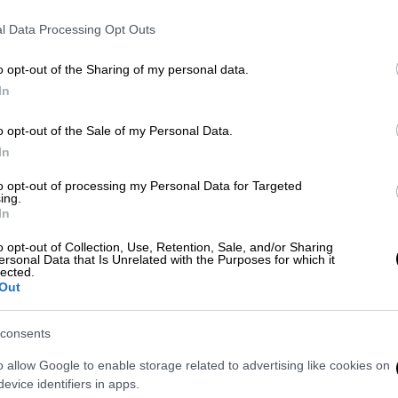
άζουν, ο προοδευτικός υποψήφιος των
l Data Processing Opt Outs
 αξίζει έναν δήμαρχο
«που να
άθε μέρα
, όχι κάποιον που είναι πρόθυμος
o opt-out of the Sharing of my personal data.
να μπορέσουν να υπερασπιστούν τον εαυτό
In
o opt-out of the Sale of my Personal Data.
όεδρο. Δεν θα εκφοβιστώ από κανέναν,
In
ηρετώ τους κατοίκους της πόλης»,
to opt-out of processing my Personal Data for Targeted
ing.
In
o opt-out of Collection, Use, Retention, Sale, and/or Sharing
ersonal Data that Is Unrelated with the Purposes for which it
lected.
Out
consents
o allow Google to enable storage related to advertising like cookies on
evice identifiers in apps.