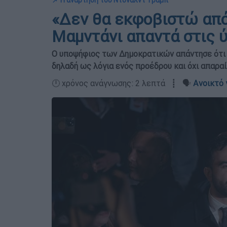
📌 Η ανάρτηση του Ντόναλντ Τραμπ
«Δεν θα εκφοβιστώ από
Μαμντάνι απαντά στις 
O υποψήφιος των Δημοκρατικών απάντησε ότι «
δηλαδή ως λόγια ενός προέδρου και όχι απαρα
🕛 χρόνος ανάγνωσης: 2 λεπτά ┋ 🗣️
Ανοικτό 