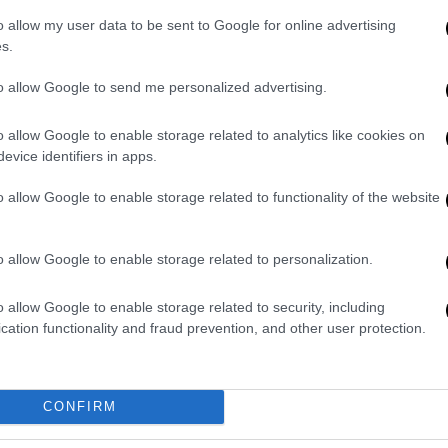
video
o allow my user data to be sent to Google for online advertising
s.
to allow Google to send me personalized advertising.
o allow Google to enable storage related to analytics like cookies on
evice identifiers in apps.
o allow Google to enable storage related to functionality of the website
 δημοτικές εκλογές: «Όποιος
o allow Google to enable storage related to personalization.
ίναι ηλίθιος»
o allow Google to enable storage related to security, including
π κάλεσε σήμερα, Τρίτη (4/11) τους
cation functionality and fraud prevention, and other user protection.
ηφίσουν υπέρ του
Ζοχράν Μαμντάνι
, του
ος για τη δημαρχία της πόλης.
CONFIRM
ν
Μαμντάνι
(…) είναι ηλίθιος!!!» έγραψε ο
ησή του στην πλατφόρμα
Truth Social,