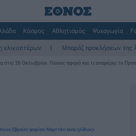
λλάδα
Κόσμος
Αθλητισμός
Ψυχαγωγία
Fo
ρων
Μπαράζ προκλήσεων της Άγκυρας στο Α
ία στις 26 Οκτωβρίου: Ποιους αφορά και τι αναφέρει το Προ
Όποιος Εβραίος ψηφίσει Μαμντάνι είναι ηλίθιος»