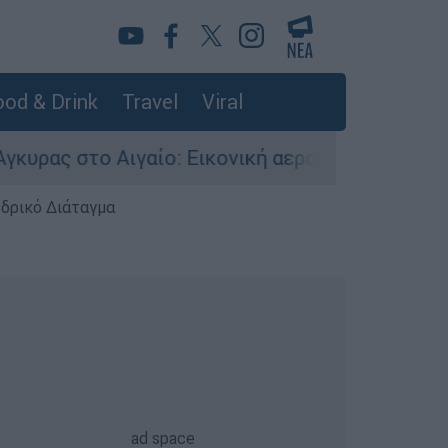
od & Drink
Travel
Viral
ιγαίο: Εικονική αερομαχία ανάμεσα σε ελληνικά
εδρικό Διάταγμα