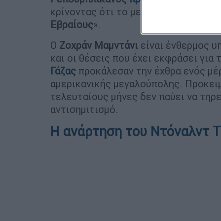
κρίνοντας ότι το μεγάλο φαβορί αυτ
Εβραίους
».
Ο
Ζοχράν
Μαμντάνι
είναι ένθερμος υ
και οι θέσεις που έχει εκφράσει για
Γάζας
προκάλεσαν την έχθρα ενός μέ
αμερικανικής μεγαλούπολης. Προκειμ
τελευταίους μήνες δεν παύει να τηρ
αντισημιτισμό.
Η ανάρτηση του Ντόναλντ 