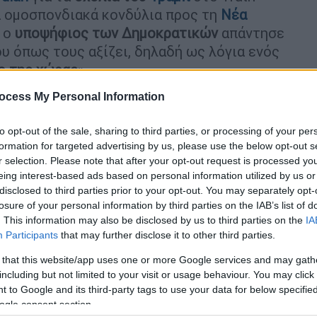
τα ομοσπονδιακά κονδύλια προς τη
Νέα
, ο
υποψήφιος των Δημοκρατικών
απάντησε
ου όπως τους αξίζει, δηλαδή ως λόγια ενός
ο της χώρας
».
ocess My Personal Information
to opt-out of the sale, sharing to third parties, or processing of your per
formation for targeted advertising by us, please use the below opt-out s
Ψηφίστε Κουόμο για να νικήσουμε τον
r selection. Please note that after your opt-out request is processed y
eing interest-based ads based on personal information utilized by us or
disclosed to third parties prior to your opt-out. You may separately opt-
losure of your personal information by third parties on the IAB’s list of
. This information may also be disclosed by us to third parties on the
IA
Participants
that may further disclose it to other third parties.
οτικές εκλογές: «Όποιος Εβραίος
»
 that this website/app uses one or more Google services and may gath
including but not limited to your visit or usage behaviour. You may click 
 to Google and its third-party tags to use your data for below specifi
ogle consent section.