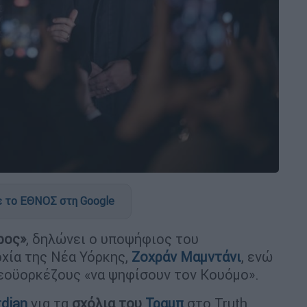
 το ΕΘΝΟΣ στη Google
ρος»
, δηλώνει ο υποψήφιος του
χία της Νέα Υόρκης,
Ζοχράν Μαμντάνι
, ενώ
εοϋορκέζους «να ψηφίσουν τον Κουόμο».
rdian
για τα
σχόλια του
Τραμπ
στο Truth