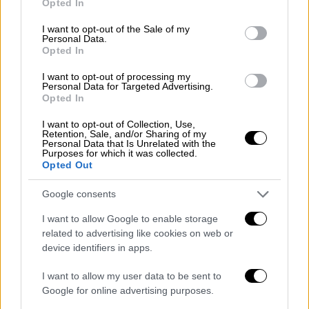
Opted In
use your data for below specified purposes in below Google
των Φατιμιδών,
αποτελεί «σύμβολο ειρήνης
consent section.
I want to opt-out of the Sale of my
μεταξύ Χριστιανών και Μουσουλμάνων και
Personal Data.
καταφύγιο ελπίδας σε έναν κόσμο βυθισμένο
Opted In
σε συγκρούσεις»
.
I want to opt-out of processing my
Personal Data for Targeted Advertising.
Opted In
I want to opt-out of Collection, Use,
Retention, Sale, and/or Sharing of my
Personal Data that Is Unrelated with the
Purposes for which it was collected.
Opted Out
Google consents
I want to allow Google to enable storage
related to advertising like cookies on web or
device identifiers in apps.
I want to allow my user data to be sent to
Google for online advertising purposes.