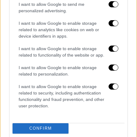
I want to allow Google to send me
personalized advertising.
I want to allow Google to enable storage
related to analytics like cookies on web or
device identifiers in apps.
Παρά την ισχύ της δικαστικής απόφασης, η
I want to allow Google to enable storage
διπλωματία
κατέληξε σε κοινή δήλωση
related to functionality of the website or app.
Ελλάδας και
Αιγύπτου
, που
διασφαλίζει την
I want to allow Google to enable storage
προστασία της ελληνορθόδοξης ταυτότητας
related to personalization.
και της πολιτιστικής κληρονομιάς της
μονής
.
I want to allow Google to enable storage
related to security, including authentication
Η Αίγυπτος εγκαινίασε το 2021 το «Μεγάλο
functionality and fraud prevention, and other
user protection.
Σχέδιο Μεταμόρφωσης» για τον τουρισμό.
Το σχέδιο περιλαμβάνει ξενοδοχεία,
οικολογικούς ξενώνες, μεγάλο κέντρο
CONFIRM
επισκεπτών, καθώς και την επέκταση του