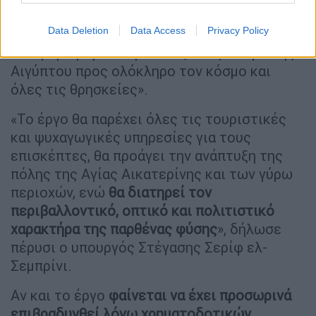
τοπικού αεροδρομίου και τελεφερίκ
προς το
Όρος Μωυσή.
Data Deletion
Data Access
Privacy Policy
Η κυβέρνηση το παρουσιάζει ως «δώρο της
Αιγύπτου προς ολόκληρο τον κόσμο και
όλες τις θρησκείες».
«Το έργο θα παρέχει όλες τις τουριστικές
και ψυχαγωγικές υπηρεσίες για τους
επισκέπτες, θα προάγει την ανάπτυξη της
πόλης της Αγίας Αικατερίνης και των γύρω
περιοχών, ενώ
θα διατηρεί τον
περιβαλλοντικό, οπτικό και πολιτιστικό
χαρακτήρα της παρθένας φύσης
», δήλωσε
πέρυσι ο υπουργός Στέγασης Σερίφ ελ-
Σεμπρίνι.
Αν και το έργο
φαίνεται να έχει προσωρινά
επιβραδυνθεί λόγω χρηματοδοτικών