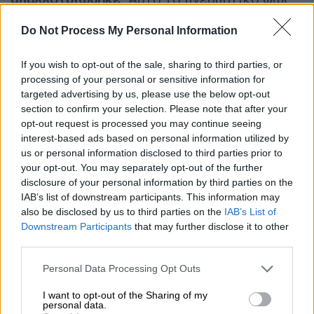
της Ορθοδοξίας και του Ελληνισμού
Do Not Process My Personal Information
βρίσκεται τώρα αντιμέτωπο με υπαρξιακή
απειλή».
If you wish to opt-out of the sale, sharing to third parties, or
processing of your personal or sensitive information for
Σε σπάνια συνέντευξή του, ο μακροβιότερος
targeted advertising by us, please use the below opt-out
Αρχιεπίσκοπος της Μονής, Δαμιανός,
section to confirm your selection. Please note that after your
χαρακτήρισε την απόφαση «βαρύ πλήγμα» και
opt-out request is processed you may continue seeing
«ντροπή». Η διαχείριση του ζητήματος
interest-based ads based on personal information utilized by
us or personal information disclosed to third parties prior to
οδήγησε σε διχασμούς μεταξύ των μοναχών
your opt-out. You may separately opt-out of the further
και στην πρόσφατη παραίτησή του
.
disclosure of your personal information by third parties on the
IAB’s list of downstream participants. This information may
Το Ελληνορθόδοξο
Πατριαρχείο
also be disclosed by us to third parties on the
IAB’s List of
Ιεροσολύμων
επισήμανε ότι ο ιερός τόπος –
Downstream Participants
that may further disclose it to other
για τον οποίο έχει εκκλησιαστική
third parties.
δικαιοδοσία – είχε λάβει επιστολή
Please note that this website/app uses one or more Google
Personal Data Processing Opt Outs
προστασίας από τον ίδιο τον Προφήτη
services and may gather and store information including but
Μωάμεθ. Υπογράμμισε ότι η βυζαντινή μονή,
not limited to your visit or usage behaviour. You may click to
I want to opt-out of the Sharing of my
personal data.
grant or deny consent to Google and its third-party tags to
που στεγάζει και μικρό τζαμί από την εποχή