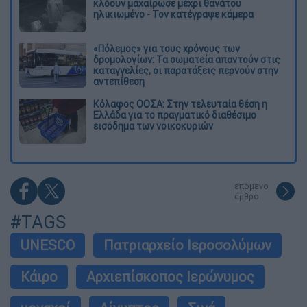
κλόουν μαχαίρωσε μέχρι θανάτου
ηλικιωμένο - Τον κατέγραψε κάμερα
«Πόλεμος» για τους χρόνους των
δρομολογίων: Τα σωματεία απαντούν στις
καταγγελίες, οι παρατάξεις περνούν στην
αντεπίθεση
Κόλαφος ΟΟΣΑ: Στην τελευταία θέση η
Ελλάδα για το πραγματικό διαθέσιμο
εισόδημα των νοικοκυριών
επόμενο
άρθρο
#TAGS
UNESCO
Πατριαρχείο Ιεροσολύμων
Κάιρο
Αρχιεπίσκοπος Ιερώνυμος