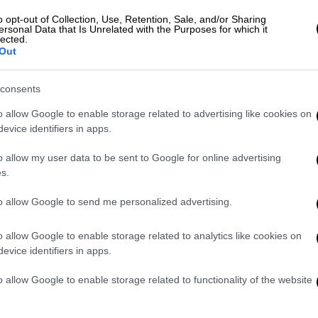
o opt-out of Collection, Use, Retention, Sale, and/or Sharing
ersonal Data that Is Unrelated with the Purposes for which it
lected.
Out
τηση της Δυτικής Όχθης ως απάντηση
consents
νιακού κράτους από τη Δύση
o allow Google to enable storage related to advertising like cookies on
evice identifiers in apps.
o allow my user data to be sent to Google for online advertising
ετά τη
ρίψη δακρυγόνων
από Ισραηλινούς
s.
azeera
.
to allow Google to send me personalized advertising.
σταματημό
o allow Google to enable storage related to analytics like cookies on
#عاجل
إصابة 4 فلسطينيين إثر إطلا
evice identifiers in apps.
الفوار، جنوب .
o allow Google to enable storage related to functionality of the website
المر (@PalinfoAr)
August 31, 2025