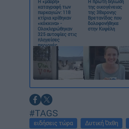
Η «μαύρη»
Η πρώτη δήλωση
καταγραφή των
της οικογένειας
πυρκαγιών: 118
της 38χρονης
κτίρια κρίθηκαν
Βρετανίδας που
«κόκκινα» -
δολοφονήθηκε
Ολοκληρώθηκαν
στην Κυψέλη
325 αυτοψίες στις
πληγείσες
περιοχές
#TAGS
ειδήσεις τώρα
Δυτική Όχθη