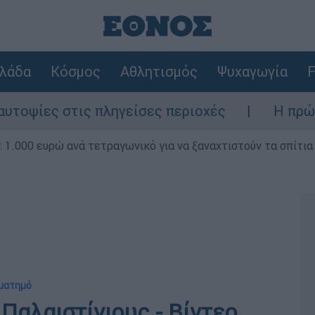
λάδα
Κόσμος
Αθλητισμός
Ψυχαγωγία
F
 στις πληγείσες περιοχές
Η πρώτη δήλωση
1.000 ευρώ ανά τετραγωνικό για να ξαναχτιστούν τα σπίτια
αματημό
Παλαιστίνιους - Βίντεο