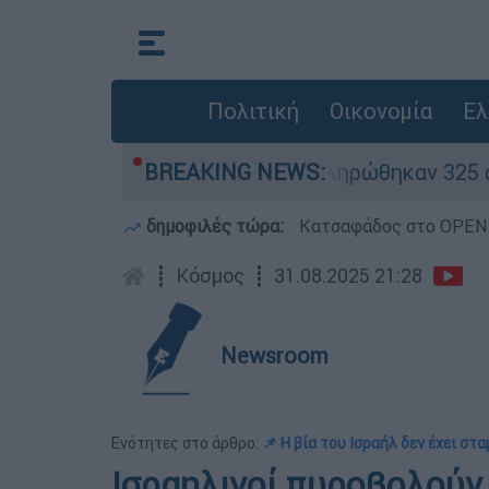
Πολιτική
Οικονομία
Ελ
ίθηκαν «κόκκινα» - Ολοκληρώθηκαν 325 αυτοψίες
BREAKING NEWS:
δημοφιλές τώρα:
Κατσαφάδος στο OPEN: 
┋
Κόσμος
┋
31.08.2025 21:28
Newsroom
Ενότητες στο άρθρο:
📌 Η βία του Ισραήλ δεν έχει στ
Ισραηλινοί πυροβολούν 