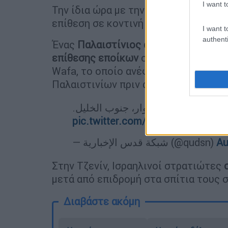
I want t
Την ίδια ώρα με την παραπάνω επίθεσ
επίθεση σε κοντινή απόσταση.
I want t
authenti
Ένας
Παλαιστίνιος άνδρας και η σύζ
επίθεσης εποίκων
στο χωριό Khallet 
Wafa, το οποίο ανέφερε επίσης ότι ο
Παλαιστινίων πριν απομακρύνουν τρε
مكثف في مخيم الفوار، جنوب الخليل
pic.twitter.com/aTmKWQ2Tnl
— شبكة قدس الإخبارية (@qudsn)
Au
Στην Τζενίν, Ισραηλινοί στρατιώτες
μετά από επιδρομή στα σπίτια τους 
Διαβάστε ακόμη