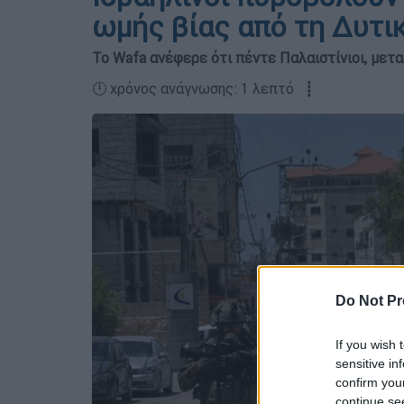
ωμής βίας από τη Δυτι
Το Wafa ανέφερε ότι πέντε Παλαιστίνιοι, μετα
🕛 χρόνος ανάγνωσης: 1 λεπτό ┋
Do Not Pr
If you wish 
sensitive in
confirm you
continue se