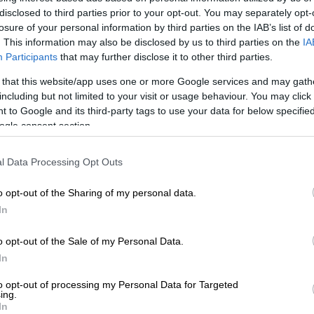
disclosed to third parties prior to your opt-out. You may separately opt-
losure of your personal information by third parties on the IAB’s list of
. This information may also be disclosed by us to third parties on the
IA
Participants
that may further disclose it to other third parties.
 that this website/app uses one or more Google services and may gath
including but not limited to your visit or usage behaviour. You may click 
 to Google and its third-party tags to use your data for below specifi
ogle consent section.
 το ΕΘΝΟΣ στη Google
l Data Processing Opt Outs
o opt-out of the Sharing of my personal data.
, το οποίο έχει επαληθευτεί από το Al
In
είς πυροβολισμούς
σε περιοχές νότια της
Όχθη
.
o opt-out of the Sale of my Personal Data.
In
νιοι
, μεταξύ των οποίων και ένα
κορίτσι
,
ρες και μεταφέρθηκαν στο νοσοκομείο για
to opt-out of processing my Personal Data for Targeted
ing.
In