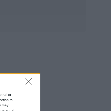
sonal or
ection to
ou may
 personal