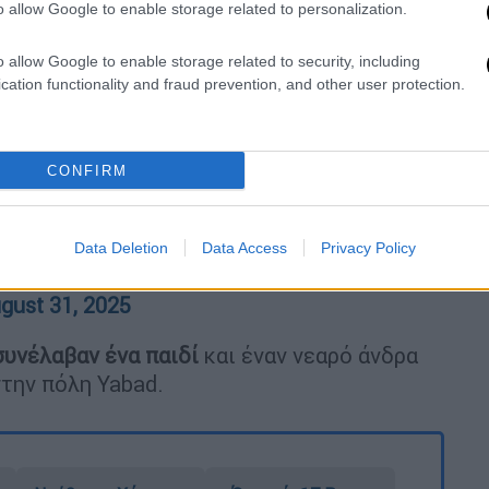
o allow Google to enable storage related to personalization.
η, έποικοι εξαπέλυαν μια άλλη βίαιη
o allow Google to enable storage related to security, including
cation functionality and fraud prevention, and other user protection.
υγός του τραυματίστηκαν
κατά τη διάρκεια
al-Daba στο Masafer Yatta, σύμφωνα με το
ι Ισραηλινοί έποικοι συνέλαβαν έναν αριθμό
CONFIRM
ις άνδρες μαζί τους.
الاحتلال يواصل إطلاق الرصاص بشكل .
Data Deletion
Data Access
Privacy Policy
gust 31, 2025
συνέλαβαν ένα παιδί
και έναν νεαρό άνδρα
στην πόλη Yabad.