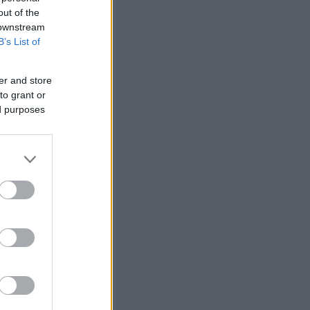
out of the
 downstream
B’s List of
er and store
to grant or
ed purposes