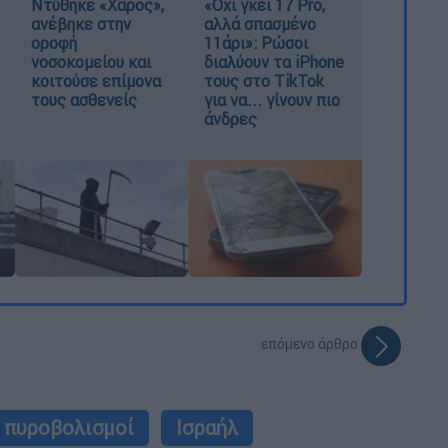
Ντύθηκε «Χάρος»,
«Όχι γκέι 17 Pro,
ανέβηκε στην
αλλά σπασμένο
οροφή
11άρι»: Ρώσοι
νοσοκομείου και
διαλύουν τα iPhone
κοιτούσε επίμονα
τους στο TikTok
τους ασθενείς
για να... γίνουν πιο
άνδρες
επόμενο άρθρο
πυροβολισμοί
Ισραήλ