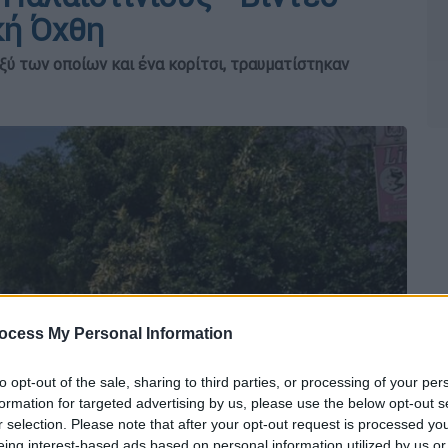
κή Όχθη
ξύ των οποίων και ένα κορίτσι, τραυματίστηκαν
ocess My Personal Information
to opt-out of the sale, sharing to third parties, or processing of your per
formation for targeted advertising by us, please use the below opt-out s
r selection. Please note that after your opt-out request is processed y
eing interest-based ads based on personal information utilized by us or