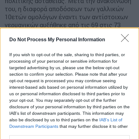
πολιτικής αστάθειας. Μετά την ανακοίνωσή
του, η διαφορά αποδόσεων των γαλλικών
10ετών ομολόγων έναντι των αντίστοιχων
γερμανικών αυξήθηκε από τις 69 στις 73
μονάδες βάσης.
Do Not Process My Personal Information
ΔΙΑΒΑΣΤΕ ΕΠΙΣΗΣ
If you wish to opt-out of the sale, sharing to third parties, or
processing of your personal or sensitive information for
Κόσμος
|
26.08.2025 17:55
targeted advertising by us, please use the below opt-out
«Αυτός δεν είναι ο πόλεμος μας, είναι
section to confirm your selection. Please note that after your
του Νετανιάχου»: Αναβρασμός σε
opt-out request is processed you may continue seeing
interest-based ads based on personal information utilized by
ολόκληρο το Ισραήλ για τη
us or personal information disclosed to third parties prior to
γενοκτονία στη Γάζα
your opt-out. You may separately opt-out of the further
disclosure of your personal information by third parties on the
IAB’s list of downstream participants. This information may
Κόσμος
|
26.08.2025 21:18
also be disclosed by us to third parties on the
IAB’s List of
Αμερικανική «ομπρέλα» ασφαλείας
Downstream Participants
that may further disclose it to other
πάνω από την Ουκρανία: Συνδρομή σε
third parties.