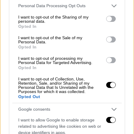
πληροφορίες και αεράμυνα
Please note that this website/app uses one or more Google
Personal Data Processing Opt Outs
services and may gather and store information including but
not limited to your visit or usage behaviour. You may click to
I want to opt-out of the Sharing of my
personal data.
grant or deny consent to Google and its third-party tags to
Opted In
Κίνηση υψηλού ρίσκου
use your data for below specified purposes in below Google
consent section.
I want to opt-out of the Sale of my
Personal Data.
Το φθινόπωρο προβλεπόταν ταραχώδες,
Opted In
καθώς είχε ανακοινώσε
ι
περικοπές 44 δισ.
στον προϋπολογισμό του 2026
, προκειμένου
I want to opt-out of processing my
Personal Data for Targeted Advertising.
να
μειωθεί
το
έλλειμμά
από
5,4%
του
ΑΕΠ
το
Opted In
2025 σε
4,6%
. Ο Μπαϊρού αντί να φέρει τον
I want to opt-out of Collection, Use,
προϋπολογισμό στη Βουλή και να ρισκάρει
Retention, Sale, and/or Sharing of my
Personal Data that Is Unrelated with the
την απόρριψή του, επέλεξε την ψήφο
Purposes for which it was collected.
εμπιστοσύνης. «Η χώρα μας βρίσκεται σε
Opted Out
κίνδυνο», δήλωσε το απόγευμα της 25ης
Google consents
Αυγούστου. Το δημόσιο χρέος της Γαλλίας
ανέρχεται στο 114% του ΑΕΠ, το τρίτο
I want to allow Google to enable storage
related to advertising like cookies on web or
υψηλότερο στην Ε.Ε. μετά την Ελλάδα και
device identifiers in apps.