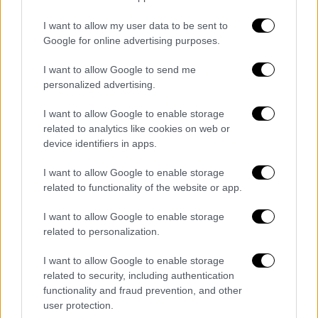
την Ιταλία.
I want to allow my user data to be sent to
Google for online advertising purposes.
«Η εξάρτηση από τον δανεισμό έχει γίνει
χρόνιο φαινόμενο», πρόσθεσε, σημειώνοντας
I want to allow Google to send me
ότι το γαλλικό κράτος φέτος θα δαπανήσει
personalized advertising.
περισσότερα για την εξυπηρέτηση του
I want to allow Google to enable storage
χρέους (66 δισ. ευρώ) απ’ ό,τι για την παιδεία
related to analytics like cookies on web or
ή την άμυνα.
device identifiers in apps.
Το ερώτημα που θέτει στην
I want to allow Google to enable storage
Εθνοσυνέλευση
related to functionality of the website or app.
Ο Μπαϊρού, ο οποίος το 2012 είχε κατέβει
I want to allow Google to enable storage
related to personalization.
υποψήφιος για την προεδρία με σημαία τη
μάχη κατά της κρατικής σπατάλης, καλεί
I want to allow Google to enable storage
τώρα την Εθνοσυνέλευση να αναγνωρίσει τη
related to security, including authentication
σοβαρότητα της κατάστασης. Όπως εξήγησε,
functionality and fraud prevention, and other
user protection.
η ψήφος εμπιστοσύνης δεν αφορά τα ίδια τα