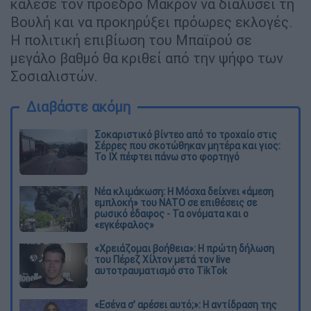
κάλεσε τον πρόεδρο Μακρόν να διαλύσει τη
Βουλή και να προκηρύξει πρόωρες εκλογές.
Η πολιτική επιβίωση του Μπαϊρού σε
μεγάλο βαθμό θα κριθεί από την ψήφο των
Σοσιαλιστών.
Διαβάστε ακόμη
Σοκαριστικό βίντεο από το τροχαίο στις
Σέρρες που σκοτώθηκαν μητέρα και γιος:
Το ΙΧ πέφτει πάνω στο φορτηγό
Νέα κλιμάκωση: Η Μόσχα δείχνει «άμεση
εμπλοκή» του ΝΑΤΟ σε επιθέσεις σε
ρωσικό έδαφος - Τα ονόματα και ο
«εγκέφαλος»
«Χρειάζομαι βοήθεια»: Η πρώτη δήλωση
του Πέρεζ Χίλτον μετά τον live
αυτοτραυματισμό στο TikTok
«Εσένα σ’ αρέσει αυτό;»: Η αντίδραση της