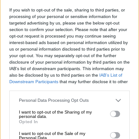
το Μεσανατολικό (ΑP)
If you wish to opt-out of the sale, sharing to third parties, or
processing of your personal or sensitive information for
Προσθέστε το ΕΘΝΟΣ στη Google
targeted advertising by us, please use the below opt-out
section to confirm your selection. Please note that after your
opt-out request is processed you may continue seeing
Το
Συμβούλιο Ασφαλείας του ΟΗΕ
θα
interest-based ads based on personal information utilized by
συνεδριάσει εκτάκτως αύριο στις 22.00
ώρα
us or personal information disclosed to third parties prior to
Ελλάδας
με θέμα τη
Γάζα
,
μετά την
your opt-out. You may separately opt-out of the further
disclosure of your personal information by third parties on the
ανακοίνωση του ισραηλινού σχεδίου για τον
IAB’s list of downstream participants. This information may
έλεγχο της πόλης, ανέφεραν στο
Γαλλικό
also be disclosed by us to third parties on the
IAB’s List of
Πρακτορείο Ειδήσεων
διπλωματικές πηγές.
Downstream Participants
that may further disclose it to other
third parties.
ΔΙΑΒΑΣΤΕ ΕΠΙΣΗΣ
Please note that this website/app uses one or more Google
Personal Data Processing Opt Outs
services and may gather and store information including but
Κόσμος
|
08.08.2025 20:10
not limited to your visit or usage behaviour. You may click to
I want to opt-out of the Sharing of my
personal data.
grant or deny consent to Google and its third-party tags to
Τραμπ σε Νετανιάχου: «Μην
Opted In
use your data for below specified purposes in below Google
ξανακούσω ότι η πείνα είναι
consent section.
I want to opt-out of the Sale of my
ψεύτικη»
Personal Data.