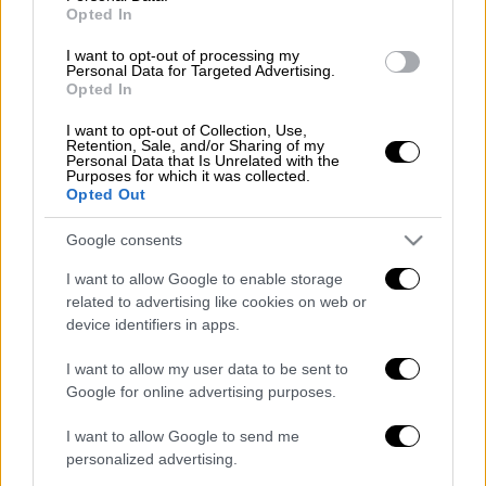
Opted In
I want to opt-out of processing my
Personal Data for Targeted Advertising.
Opted In
Λίγο νωρίτερα, ο γενικός γραμματέας του
Οργανισμού Ηνωμένων Εθνών, Αντόνιο
I want to opt-out of Collection, Use,
Retention, Sale, and/or Sharing of my
Γκουτέρες,
προειδοποίησε το Ισραήλ, μέσω
Personal Data that Is Unrelated with the
Purposes for which it was collected.
μιας εκπροσώπου Τύπου, για μια «επικίνδυνη
Opted Out
κλιμάκωση», που «κινδυνεύει να επιδεινώσει
τις ήδη καταστροφικές συνέπειες για
Google consents
εκατομμύρια Παλαιστινίους».
I want to allow Google to enable storage
related to advertising like cookies on web or
Πολλές χώρες, μεταξύ των
15 κρατών μελών
device identifiers in apps.
π
ου συνθέτουν το Συμβούλιο Ασφαλείας,
ζήτησαν αυτήν την έκτακτη συνεδρίαση, την
I want to allow my user data to be sent to
Google for online advertising purposes.
οποία χαιρέτισε η
παλαιστινιακή
αντιπροσωπεία στον ΟΗΕ.
I want to allow Google to send me
personalized advertising.
Η απόφαση του
Μπενιαμίν
Νετανιάχου
να