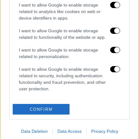
δώσει εντολή στον ισραηλινό στρατό να
I want to allow Google to enable storage
πάρει τον έλεγχο της
Γάζας
για να «νικήσει»
related to analytics like cookies on web or
device identifiers in apps.
τη Χαμάς έχει προκαλέσει σφοδρές
αντιδράσεις σε ολόκληρο τον κόσμο.
I want to allow Google to enable storage
related to functionality of the website or app.
Υπάρχει κίνδυνος να προκαλέσει «περαιτέρω
βίαιους εκτοπισμούς, θανάτους και μαζικές
I want to allow Google to enable storage
καταστροφές, επιδεινώνοντας τον
related to personalization.
αδιανόητο πόνο του παλαιστινιακού
I want to allow Google to enable storage
πληθυσμού στη Γάζα», προειδοποίησε επίσης
related to security, including authentication
ο
Αντόνιο Γκουτέρες
.
functionality and fraud prevention, and other
user protection.
Διαβάστε ακόμη
Συνελήφθησαν δύο μέλη μαφίας στο
CONFIRM
Παλαιό Φάληρο - Οι εκβιασμοί, οι
ξυλοδαρμοί και τα προσωνύμια «πίτμπουλ»
και «μπουλντόγκ»
Data Deletion
Data Access
Privacy Policy
Βίντεο-σοκ από το μακελειό σε σχολείο
στην Ταϊλάνδη: Η στιγμή που ο 14χρονος