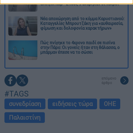
ανοίγει πυρ - Στους 9 ανέβηκαν οι νεκροί
Νέα αποχώρηση από το κόμμα Καρυστιανού:
Καταγγελίες Μπρουτζάκη για «αυθαιρεσία,
φίμωση και δολοφονία χαρακτήρων»
Πώς πνίγηκε το 4χρονο παιδί σε πισίνα
στην Πάρο: Οι γονείς ήταν στη θάλασσα, ο
μπάρμαν έπεσε να το σώσει
επόμενο
άρθρο
#TAGS
συνεδρίαση
ειδήσεις τώρα
ΟΗΕ
Παλαιστίνη