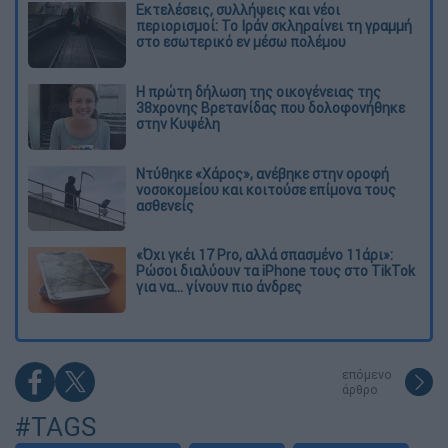
Εκτελέσεις, συλλήψεις και νέοι
περιορισμοί: Το Ιράν σκληραίνει τη γραμμή
στο εσωτερικό εν μέσω πολέμου
Η πρώτη δήλωση της οικογένειας της
38χρονης Βρετανίδας που δολοφονήθηκε
στην Κυψέλη
Ντύθηκε «Χάρος», ανέβηκε στην οροφή
νοσοκομείου και κοιτούσε επίμονα τους
ασθενείς
«Όχι γκέι 17 Pro, αλλά σπασμένο 11άρι»:
Ρώσοι διαλύουν τα iPhone τους στο TikTok
για να... γίνουν πιο άνδρες
επόμενο
άρθρο
#TAGS