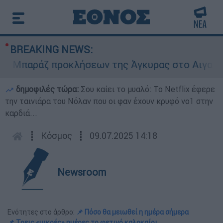
BREAKING NEWS:
Μπαράζ προκλήσεων της Άγκυρας στο Αιγαίο: Εικ
δημοφιλές τώρα:
Σου καίει το μυαλό: Το Netflix έφερε
την ταινιάρα του Νόλαν που οι φαν έχουν κρυφό νο1 στην
καρδιά...
┋
Κόσμος
┋
09.07.2025 14:18
Newsroom
Ενότητες στο άρθρο:
📌 Πόσο θα μειωθεί η ημέρα σήμερα
📌 Τρεις «μικρές» ημέρες το φετινό καλοκαίρι