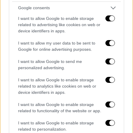
Όπως επισημαίνουν οι
επιστήμονες
, η
Google consents
περιστροφή του πλανήτη μας είναι
εξαιρετικά ευαίσθητη και μπορεί να
I want to allow Google to enable storage
related to advertising like cookies on web or
επηρεαστεί από φυσικά φαινόμενα, όπως οι
device identifiers in apps.
εποχικές αλλαγές, ακόμη και από φυσικές
καταστροφές.
I want to allow my user data to be sent to
Google for online advertising purposes.
Τρεις «μικρές» ημέρες το φετινό
καλοκαίρι
I want to allow Google to send me
personalized advertising.
Η σημερινή δεν είναι η μοναδική ημέρα με
I want to allow Google to enable storage
ασυνήθιστα μικρή διάρκεια. Η
Διεθνής
related to analytics like cookies on web or
Υπηρεσία Περιστροφής της Γης
και
device identifiers in apps.
Συστημάτων Αναφοράς (IERS) προβλέπει ότι
I want to allow Google to enable storage
ανάλογες μειώσεις θα σημειωθούν και στις
related to functionality of the website or app.
22 Ιουλίου και στις 5 Αυγούστου.
I want to allow Google to enable storage
Η
συνεχής
επιτάχυνση
της περιστροφής
related to personalization.