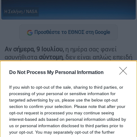
Η Σελήνη / NASA
Προσθέστε το ΕΘΝΟΣ στη Google
Αν σήμερα, 9 Ιουλίου,
η ημέρα σας φανεί
ασυνήθιστα
σύντομη
, δεν είναι απλώς επειδή
έχετε πολλά στο πρόγραμμά σας. Υπάρχει
επιστημονική εξήγηση – και βρίσκεται… στο
Do Not Process My Personal Information
Διάστημα
.
If you wish to opt-out of the sale, sharing to third parties, or
processing of your personal or sensitive information for
ΔΙΑΒΑΣΤΕ ΕΠΙΣΗΣ
targeted advertising by us, please use the below opt-out
section to confirm your selection. Please note that after your
Κόσμος
|
09.07.2025 09:01
opt-out request is processed you may continue seeing
Συνελήφθη στην Αίγυπτο Ιταλίδα
interest-based ads based on personal information utilized by
us or personal information disclosed to third parties prior to
χορεύτρια της κοιλιάς για προσβολή
your opt-out. You may separately opt-out of the further
της δημοσίας αιδούς