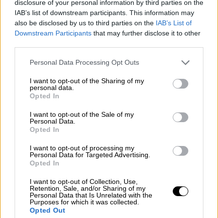
disclosure of your personal information by third parties on the
IAB’s list of downstream participants. This information may
also be disclosed by us to third parties on the
IAB’s List of
Downstream Participants
that may further disclose it to other
third parties.
Πόσο θα μειωθεί η ημέρα σήμερα
Please note that this website/app uses one or more Google
Personal Data Processing Opt Outs
Σύμφωνα με ειδικούς,
η Γη περιστρέφεται
services and may gather and store information including but
αυτό το καλοκαίρι πιο γρήγορα
απ’ ό,τι
not limited to your visit or usage behaviour. You may click to
I want to opt-out of the Sharing of my
personal data.
grant or deny consent to Google and its third-party tags to
συνήθως, λόγω της θέσης της Σελήνης. Η
Opted In
use your data for below specified purposes in below Google
μετατόπιση του φεγγαριού προς τους
consent section.
I want to opt-out of the Sale of my
πόλους του πλανήτη προκαλεί αύξηση της
Personal Data.
ταχύτητας περιστροφής της Γης.
Opted In
I want to opt-out of processing my
Το αποτέλεσμα;
Σήμερα η διάρκεια της
Personal Data for Targeted Advertising.
ημέρας θα μειωθεί κατά 1,3 έως 1,6 χιλιοστά
Opted In
του δευτερολέπτου, καθιστώντας την 9η
I want to opt-out of Collection, Use,
Ιουλίου τη συντομότερη ημέρα στην ιστορία
Retention, Sale, and/or Sharing of my
Personal Data that Is Unrelated with the
των μετρήσεων.
Purposes for which it was collected.
Opted Out