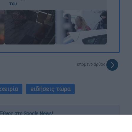
του
επόμενο άρθρο
εχειρία
ειδήσεις τώρα
Έθνος στο Google News!
 λεπτό, με την υπογραφή του www.ethnos.gr