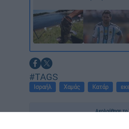
#TAGS
Ισραήλ
Χαμάς
Κατάρ
εκ
Ακολούθησε το 
Live όλες οι εξελίξεις λεπτό προς