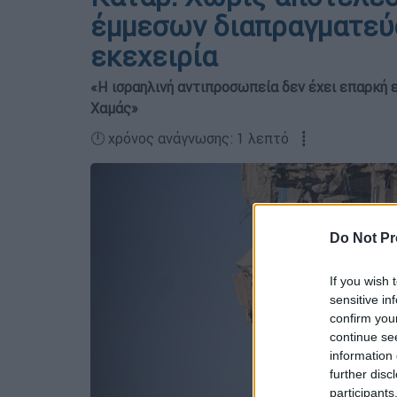
έμμεσων διαπραγματεύ
εκεχειρία
«Η ισραηλινή αντιπροσωπεία δεν έχει επαρκή ε
Χαμάς»
🕛 χρόνος ανάγνωσης: 1 λεπτό ┋
Do Not Pr
If you wish 
sensitive in
confirm you
continue se
information 
further disc
participants