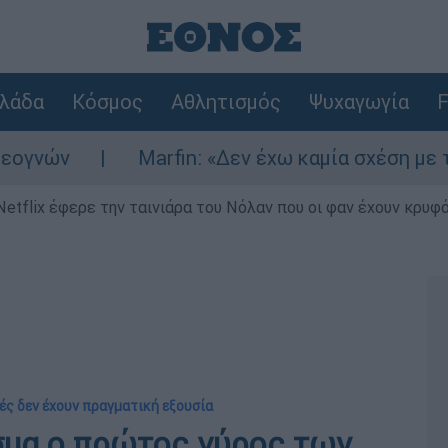
λάδα
Κόσμος
Αθλητισμός
Ψυχαγωγία
F
ν
Marfin: «Δεν έχω καμία σχέση με την επ
Netflix έφερε την ταινιάρα του Νόλαν που οι φαν έχουν κρυφό
ές δεν έχουν πραγματική εξουσία
σμα ο πρώτος γύρος των