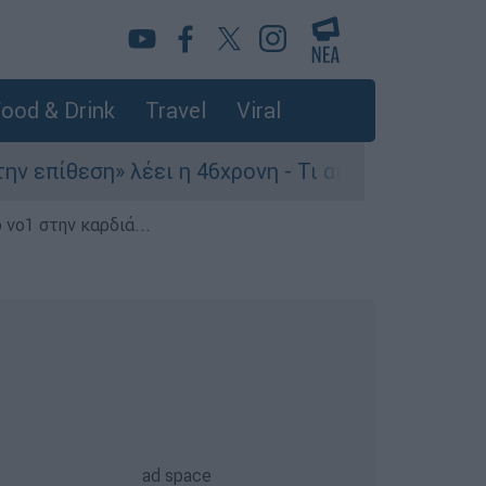
ood & Drink
Travel
Viral
ίθεση» λέει η 46χρονη - Τι αποκάλυψε στους αστ
 νο1 στην καρδιά...