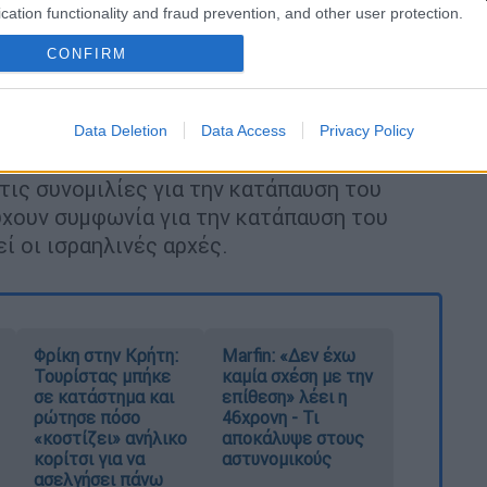
cation functionality and fraud prevention, and other user protection.
ων διαπραγματεύσεων στη
Ντόχα
, η
παρκή εξουσιοδότηση για να καταλήξει σε
CONFIRM
αθέτει πραγματικές εξουσίες», δήλωσαν οι
Data Deletion
Data Access
Privacy Policy
την
Ουάσινγκτον
, δήλωσε ότι οι
Ισραηλινοί
ις συνομιλίες για την κατάπαυση του
ύχουν συμφωνία για την κατάπαυση του
ί οι ισραηλινές αρχές.
Φρίκη στην Κρήτη:
Marfin: «Δεν έχω
Τουρίστας μπήκε
καμία σχέση με την
σε κατάστημα και
επίθεση» λέει η
ρώτησε πόσο
46χρονη - Τι
«κοστίζει» ανήλικο
αποκάλυψε στους
κορίτσι για να
αστυνομικούς
ασελγήσει πάνω