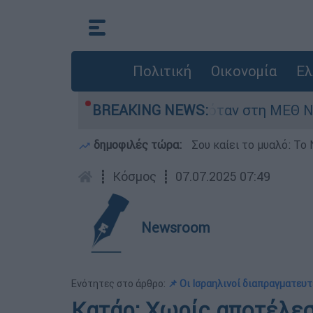
Πολιτική
Οικονομία
Ελ
ρέφος 8 ημερών - Νοσηλευόταν στη ΜΕΘ Νεογνώ
BREAKING NEWS:
δημοφιλές τώρα:
Σου καίει το μυαλό: Το 
┋
Κόσμος
┋
07.07.2025 07:49
Newsroom
Ενότητες στο άρθρο:
📌 Οι Ισραηλινοί διαπραγματευτ
Κατάρ: Χωρίς αποτέλε