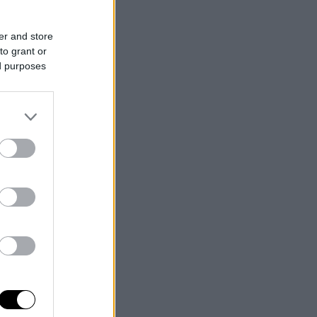
er and store
to grant or
ed purposes