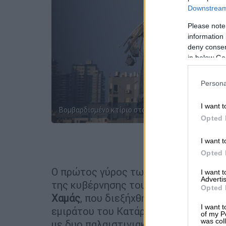
Downstream 
Please note
information 
deny consent
in below Go
Persona
I want t
Βομβαρδισμένο κτίριο στο Ισραήλ (AP Photo/Ohad
Opted 
I want t
Προσθέστε
Opted 
Ο πρώτος γύρος των έμμεσων διαπρ
I want 
Advertis
της κυβέρνησης του Ισραήλ και του 
Opted 
Χαμάς
, που διεξήχθη χθες Κυριακή τ
I want t
εμιράτου του Κατάρ, που μεσολαβεί,
of my P
was col
με δυο παλαιστινιακές πηγές του πρ