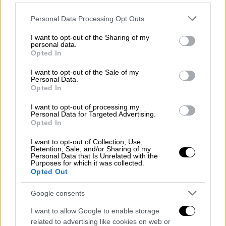
Please note that this website/app uses one or more Google
Personal Data Processing Opt Outs
services and may gather and store information including but
Δεν είχε ενημερωθεί η Ουκρανία
not limited to your visit or usage behaviour. You may click to
I want to opt-out of the Sharing of my
personal data.
grant or deny consent to Google and its third-party tags to
από την Ουάσινγκτον
Opted In
use your data for below specified purposes in below Google
consent section.
I want to opt-out of the Sale of my
Το υπουργείο Άμυνάς της Ουκρανίας
Personal Data.
αντέδρασε ανακοινώνοντας ότι
δεν είχε
Opted In
ειδοποιηθεί επισήμως από τη Ουάσινγκτον
I want to opt-out of processing my
για την απόφαση αυτή και κάλεσε τις ΗΠΑ να
Personal Data for Targeted Advertising.
Opted In
διατηρήσουν συνεχή την υποστήριξή τους
και να αποσαφηνίσουν το συντομότερο την
I want to opt-out of Collection, Use,
Retention, Sale, and/or Sharing of my
θέση τους. Το υπουργείο Εξωτερικών της
Personal Data that Is Unrelated with the
Purposes for which it was collected.
Ουκρανίας κάλεσε τον Αμερικανό
Opted Out
επιτετραμμένο στο Κίεβο Τζο Γκίνκελ για να
του υπενθυμίσει ότι «οποιαδήποτε
Google consents
καθυστέρηση στην υποστήριξη των
I want to allow Google to enable storage
αμυντικών ικανοτήτων της Ουκρανίας
related to advertising like cookies on web or