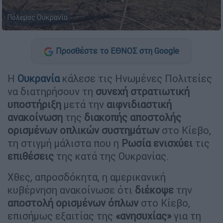
Πόλεμος Ουκρανία
Προσθέστε το ΕΘΝΟΣ στη Google
Η
Ουκρανία
κάλεσε τις Ηνωμένες Πολιτείες
να διατηρήσουν τη
συνεχή στρατιωτική
υποστήριξη
μετά την
αιφνιδιαστική
ανακοίνωση
της
διακοπής αποστολής
ορισμένων οπλικών συστημάτων
στο Κίεβο,
τη στιγμή μάλιστα που η
Ρωσία ενισχύει
τις
επιθέσεις
της κατά της Ουκρανίας.
Χθες, απροσδόκητα, η αμερικανική
κυβέρνηση ανακοίνωσε ότι
διέκοψε
την
αποστολή ορισμένων όπλων
στο Κίεβο,
επισήμως εξαιτίας της
«ανησυχίας»
για τη