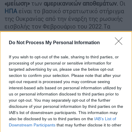
«μείωση»
των
αμερικανικών αποθεμάτων.
Οι
ΗΠΑ
είναι το βασικό στρατιωτικό στήριγμα
της Ουκρανίας από την έναρξη της ρωσικής
εισβολής τον Φεβρουάριο του 2022.Τα
αμερικανικά οπλικά συστήματα, τα
πυρομαχικά, ο εξοπλισμός και επιπλέον οι
Do Not Process My Personal Information
Πληροφορίες επέτρεψαν τις ουκρανικές
στρατιωτικές δυνάμεις να αντισταθούν στον
If you wish to opt-out of the sale, sharing to third parties, or
processing of your personal or sensitive information for
ρωσικό στρατό.
targeted advertising by us, please use the below opt-out
section to confirm your selection. Please note that after your
ΔΙΑΒΑΣΤΕ ΕΠΙΣΗΣ
opt-out request is processed you may continue seeing
interest-based ads based on personal information utilized by
Κόσμος
|
02.07.2025 13:38
us or personal information disclosed to third parties prior to
your opt-out. You may separately opt-out of the further
Αντιμεταναστευτικό ντελίριο Τραμπ:
disclosure of your personal information by third parties on the
Εγκαινίασε το Αλκατράζ με
IAB’s list of downstream participants. This information may
αλιγάτορες - «Θα τους μάθουμε πώς
also be disclosed by us to third parties on the
IAB’s List of
να ξεφεύγουν»
Downstream Participants
that may further disclose it to other
third parties.