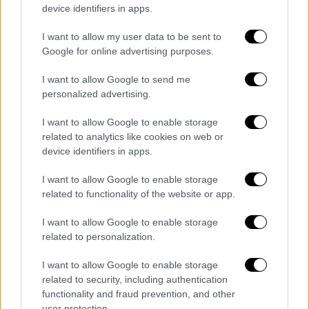
ενθαρρύνει τον επιτιθέμενο να συνεχίσει
device identifiers in apps.
τον πόλεμο και την τρομοκρατία».
I want to allow my user data to be sent to
Google for online advertising purposes.
Σύμφωνα με το Politico και άλλα αμερικανικά
μέσα ενημέρωσης, η διακοπή αφορά τα
I want to allow Google to send me
συστήματα αντιαεροπορικής άμυνας Patriot,
personalized advertising.
συστήματα ακριβείας
του
πυροβολικού και
I want to allow Google to enable storage
τους πυραύλους Hellfire
.Η ανακοίνωση
related to analytics like cookies on web or
προκάλεσε ανησυχία στις ουκρανικές
device identifiers in apps.
στρατιωτικές δυνάμεις. Απέναντι στον
καλύτερα εξοπλισμένο και πολυάριθμο
I want to allow Google to enable storage
related to functionality of the website or app.
ρωσικό
στρατό «θα δυσκολευτούμε χωρίς τα
αμερικανικά πυρομαχικά», δήλωσε
I want to allow Google to enable storage
στρατιωτική πηγή.«Η Ουκρανία παραδόθηκε
related to personalization.
στον Πούτιν», «Αν δεν μας υποστηρίξουν,
I want to allow Google to enable storage
είναι σαν να συντάσσονται με την πλευρά
related to security, including authentication
του κακού και αυτό δεν είναι αποδεκτό»,
functionality and fraud prevention, and other
ήταν μερικές από τις αντιδράσεις κατοίκων
user protection.