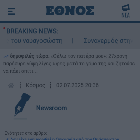
BREAKING NEWS:
ς του ναυαγοσώστη
Συναγερμός στην Κάρπα
δημοφιλές τώρα:
«Θέλω τον πατέρα μου»: 27χρονη
παρέσυρε νύφη λίγες ώρες μετά το γάμο της και ζητούσε
να πάει σπίτι...
┋
Κόσμος
┋
02.07.2025 20:36
Newsroom
Ενότητες στο άρθρο:
📌 Δεν είχε ενημερωθεί η Ουκρανία από την Ουάσινγκτον