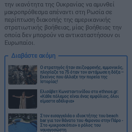
την ικανότητα της Ουκρανίας να αμυνθεί
μακροπρόθεσμα απέναντι στη Ρωσία σε
περίπτωση διακοπής της αμερικανικής
στρατιωτικής βοήθειας, μίας βοήθειας την
οποία δεν μπορούν να αντικαταστήσουν οι
Ευρωπαίοι.
Διαβάστε ακόμη
O στρατηγός ήταν σχιζοφρενής, εμμονικός,
πλησίαζε τα 75 όταν τον αντάμωσε η δόξα –
Εκείνος που άλλαξε την πορεία της
Ιστορίας!
Ελισάβετ Κωνσταντινίδου στο ethnos.gr:
«Κάθε πόλεμος είναι ένας εμφύλιος, όλοι
είμαστε αδέλφια»
Στον εισαγγελέα ο ιδιοκτήτης του beach
bar για τον θάνατο του 4χρονου στην Πάρο -
Στο «μικροσκόπιο» ο ρόλος του
ναυαγοσώστη