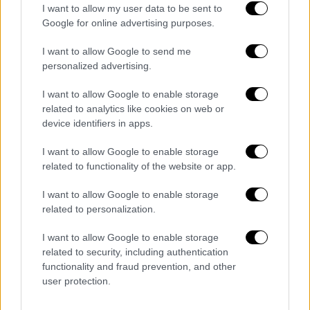
I want to allow my user data to be sent to
Google for online advertising purposes.
«Μια σκοτεινή μέρα στην ιστορία
I want to allow Google to send me
personalized advertising.
μας» - Συγκλονισμένη η πολιτική
ηγεσία
I want to allow Google to enable storage
related to analytics like cookies on web or
Ο
καγκελάριος Κρίστιαν Στόκερ
, εμφανώς
device identifiers in apps.
συγκινημένος, χαρακτήρισε την επίθεση
I want to allow Google to enable storage
«πράξη αδιανόητης βίας» και ανακοίνωσε
related to functionality of the website or app.
τριήμερο εθνικό πένθος
. Στις
10 το πρωί
της Τετάρτης
, η χώρα θα τηρήσει
ενός
I want to allow Google to enable storage
λεπτού σιγή
στη μνήμη των θυμάτων.
related to personalization.
Η δήμαρχος του Γκρατς έκανε λόγο για
I want to allow Google to enable storage
related to security, including authentication
«φρικτή τραγωδία»
, ενώ ο δήμαρχος της
functionality and fraud prevention, and other
Βιέννης
Μίχαελ Λούντβιχ
κάλεσε τους
user protection.
πολίτες να παραμείνουν ενωμένοι: «
Το μίσος