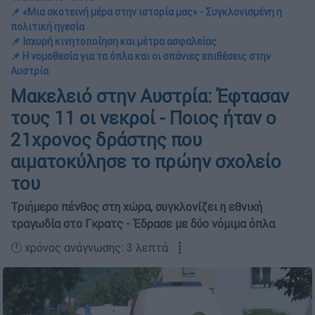
📌 «Μια σκοτεινή μέρα στην ιστορία μας» - Συγκλονισμένη η
πολιτική ηγεσία
📌 Ισχυρή κινητοποίηση και μέτρα ασφαλείας
📌 Η νομοθεσία για τα όπλα και οι σπάνιες επιθέσεις στην
Αυστρία
Μακελειό στην Αυστρία: Έφτασαν
τους 11 οι νεκροί - Ποιος ήταν ο
21χρονος δράστης που
αιματοκύλησε το πρώην σχολείο
του
Τριήμερο πένθος στη χώρα, συγκλονίζει η εθνική
τραγωδία στο Γκρατς - Έδρασε με δύο νόμιμα όπλα
🕛 χρόνος ανάγνωσης: 3 λεπτά ┋