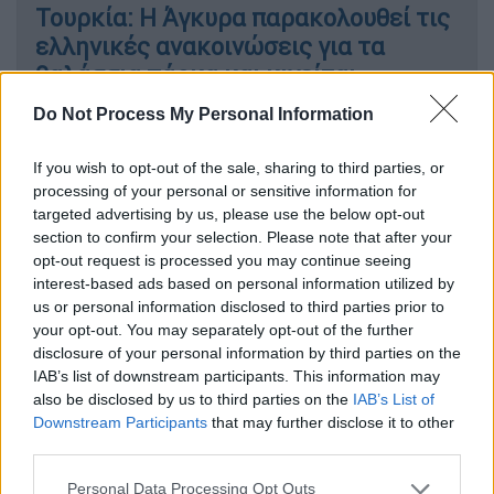
Τουρκία: Η Άγκυρα παρακολουθεί τις
ελληνικές ανακοινώσεις για τα
θαλάσσια πάρκα και κινείται
προληπτικά
Do Not Process My Personal Information
Κόσμος
|
10.06.2025 19:42
If you wish to opt-out of the sale, sharing to third parties, or
processing of your personal or sensitive information for
Φρίκη στη Γαλλία: Μαθητής σκότωσε
targeted advertising by us, please use the below opt-out
την επιτηρήτρια του σχολείου γιατί
section to confirm your selection. Please note that after your
έκανε έλεγχο στην τσάντα του
opt-out request is processed you may continue seeing
interest-based ads based on personal information utilized by
us or personal information disclosed to third parties prior to
your opt-out. You may separately opt-out of the further
disclosure of your personal information by third parties on the
Θύματα και τραυματίες - Δραματική
IAB’s list of downstream participants. This information may
η κατάσταση για τουλάχιστον επτά
also be disclosed by us to third parties on the
IAB’s List of
Downstream Participants
that may further disclose it to other
Σύμφωνα με τις Αρχές,
12 άνθρωποι
έχουν
third parties.
μεταφερθεί σε νοσοκομεία, ανάμεσά τους
Please note that this website/app uses one or more Google
Personal Data Processing Opt Outs