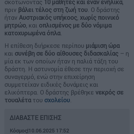
σκοτώνοντας
10 μαθητές και έναν ενήλικα
,
πριν
βάλει τέλος στη ζωή του
. Ο δράστης
ήταν
Αυστριακός υπήκοος
,
χωρίς ποινικό
μητρώο
, και
οπλισμένος με δύο νόμιμα
κατοχυρωμένα όπλα
.
Η επίθεση διήρκεσε περίπου
μιάμιση ώρα
και
συνέβη σε δύο αίθουσες διδασκαλίας
– η
μία εκ των οποίων ήταν η παλιά τάξη του
δράστη. Η αστυνομία έθεσε την περιοχή σε
συναγερμό, ενώ στην επιχείρηση
συμμετείχαν ειδικές δυνάμεις και
ελικόπτερα. Ο δράστης βρέθηκε
νεκρός σε
τουαλέτα
του
σχολείου
.
ΔΙΑΒΑΣΤΕ ΕΠΙΣΗΣ
Κόσμος
|
10.06.2025 17:52