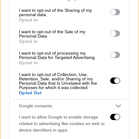
πέντε έφηβοι και δύο ενήλικες
, με
δύο σε
services and may gather and store information including but
κρίσιμη κατάσταση
και
πέντε σε σοβαρή
. Η
not limited to your visit or usage behaviour. You may click to
I want to opt-out of the Sharing of my
personal data.
αστυνομία
δεν έχει δώσει ακόμα επίσημες
grant or deny consent to Google and its third-party tags to
Opted In
use your data for below specified purposes in below Google
λεπτομέρειες για τα κίνητρα της επίθεσης.
consent section.
I want to opt-out of the Sale of my
Personal Data.
Ο υπουργός Εσωτερικών
Γκέρχαρντ Κάρνερ
Opted In
σημείωσε πως ανάμεσα στα
θύματα
ήταν
έξι
I want to opt-out of processing my
γυναίκες και τρεις άνδρες
, ενώ τόνισε ότι
Personal Data for Targeted Advertising.
το όνομα του δράστη
δεν θα δοθεί στη
Opted In
δημοσιότητα προς το παρόν
.
I want to opt-out of Collection, Use,
Retention, Sale, and/or Sharing of my
Personal Data that Is Unrelated with the
Purposes for which it was collected.
Opted Out
Google consents
I want to allow Google to enable storage
video
related to advertising like cookies on web or
device identifiers in apps.