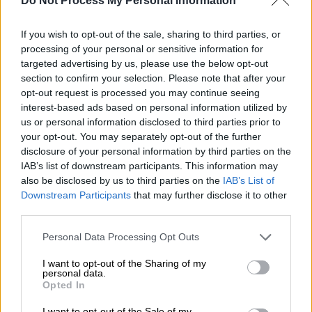
Do Not Process My Personal Information
Ισραηλινός στρατός
If you wish to opt-out of the sale, sharing to third parties, or
processing of your personal or sensitive information for
targeted advertising by us, please use the below opt-out
Προσθέστε το ΕΘΝΟΣ στη Google
section to confirm your selection. Please note that after your
opt-out request is processed you may continue seeing
interest-based ads based on personal information utilized by
Ο
ισραηλινός στρατός
κάλεσε σήμερα τους
us or personal information disclosed to third parties prior to
κατοίκους
μιας
συνοικίας
της πόλης Τουλ,
your opt-out. You may separately opt-out of the further
στον νότιο
Λίβανο
, να την
εκκενώσουν
disclosure of your personal information by third parties on the
καθώς
επίκειται πλήγμα
σε ένα κτίριο που
IAB’s list of downstream participants. This information may
also be disclosed by us to third parties on the
IAB’s List of
ανήκει, σύμφωνα με το
Ισραήλ
, στη
Downstream Participants
that may further disclose it to other
Χεζμπολάχ
.
third parties.
«
Βρίσκεστε κοντά σε υποδομές
που ανήκουν
Please note that this website/app uses one or more Google
Personal Data Processing Opt Outs
στην τρομοκρατική οργάνωση Χεζμπολάχ (…)
services and may gather and store information including but
not limited to your visit or usage behaviour. You may click to
I want to opt-out of the Sharing of my
Για την ασφάλειά σας (…) καλείστε να
personal data.
grant or deny consent to Google and its third-party tags to
εκκενώσετε αμέσως αυτά τα κτίρια» σε
Opted In
use your data for below specified purposes in below Google
ακτίνα 500 μέτρων, ανέφερε το μήνυμα που
consent section.
I want to opt-out of the Sale of my