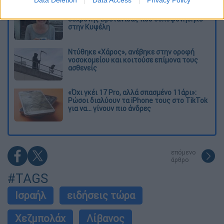
Η πρώτη δήλωση της οικογένειας της
38χρονης Βρετανίδας που δολοφονήθηκε
στην Κυψέλη
Ντύθηκε «Χάρος», ανέβηκε στην οροφή
νοσοκομείου και κοιτούσε επίμονα τους
ασθενείς
«Όχι γκέι 17 Pro, αλλά σπασμένο 11άρι»:
Ρώσοι διαλύουν τα iPhone τους στο TikTok
για να... γίνουν πιο άνδρες
επόμενο
άρθρο
#TAGS
Ισραήλ
ειδήσεις τώρα
Χεζμπολάχ
Λίβανος