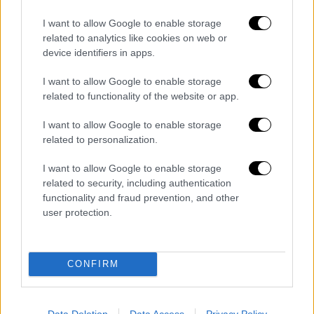
αποσυρθεί στα βόρεια του ποταμού Λιτάνι,
σε απόσταση 30 χιλιομέτρων από τα σύνορα
I want to allow Google to enable storage
με το Ισραήλ και θα διαλύσει τις
related to analytics like cookies on web or
device identifiers in apps.
στρατιωτικές εγκαταστάσεις της στον
νότο. Το κείμενο προβλέπει επίσης την
I want to allow Google to enable storage
απόσυρση του ισραηλινού στρατού από τον
related to functionality of the website or app.
Λίβανο. Ισραηλινοί στρατιώτες παραμένουν
I want to allow Google to enable storage
ακόμη σε πέντε θέσεις στον νότιο Λίβανο.
related to personalization.
Η
Βηρυτός
καλεί τακτικά τη διεθνή
I want to allow Google to enable storage
κοινότητα να πιέσει το Ισραήλ
ώστε να
related to security, including authentication
σταματήσουν οι επιθέσεις και να αποσυρθεί
functionality and fraud prevention, and other
ο στρατός του.
user protection.
Διαβάστε ακόμη
CONFIRM
Εκτελέσεις, συλλήψεις και νέοι
περιορισμοί: Το Ιράν σκληραίνει τη γραμμή
στο εσωτερικό εν μέσω πολέμου
Data Deletion
Data Access
Privacy Policy