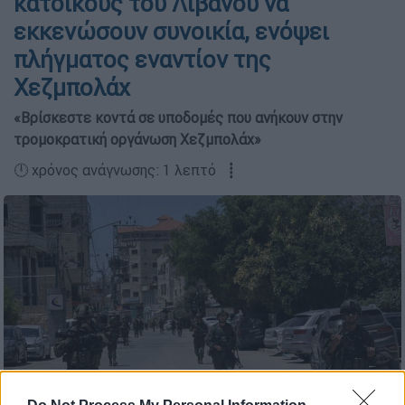
κατοίκους του Λιβάνου να
εκκενώσουν συνοικία, ενόψει
πλήγματος εναντίον της
Χεζμπολάχ
«Βρίσκεστε κοντά σε υποδομές που ανήκουν στην
τρομοκρατική οργάνωση Χεζμπολάχ»
🕛 χρόνος ανάγνωσης: 1 λεπτό ┋