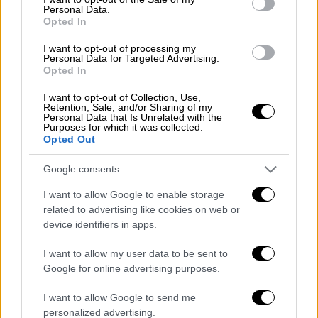
αναρτήθηκε, στα αραβικά, στην πλατφόρμα Χ.
Personal Data.
Opted In
I want to opt-out of processing my
ΔΙΑΒΑΣΤΕ ΕΠΙΣΗΣ
Personal Data for Targeted Advertising.
Opted In
Κόσμος
|
22.05.2025 20:28
I want to opt-out of Collection, Use,
Τηλεφωνική επικοινωνία Τραμπ και
Retention, Sale, and/or Sharing of my
Personal Data that Is Unrelated with the
Νετανιάχου: Η Γάζα, το «σχέδιο
Purposes for which it was collected.
Τραμπ» και το Ιράν - Τι συζήτησαν
Opted Out
Google consents
I want to allow Google to enable storage
Παρά τη
συμφωνία εκεχειρίας
που τέθηκε σε
related to advertising like cookies on web or
ισχύ στα τέλη Νοεμβρίου, το
Ισραήλ
device identifiers in apps.
συνέχισε τις αεροπορικές επιδρομές στον
I want to allow my user data to be sent to
γειτονικό Λίβανο, υποστηρίζοντας ότι
Google for online advertising purposes.
στοχεύει θέσεις και μέλη της Χεζμπολάχ
. Η
I want to allow Google to send me
συμφωνία προβλέπει ότι η οργάνωση θα
personalized advertising.