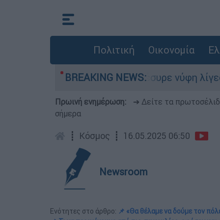
Πολιτική
Οικονομία
Ελ
ου»: 27χρονη παρέσυρε νύφη λίγες ώρες μετά το
BREAKING NEWS:
Πρωινή ενημέρωση:
➔ Δείτε τα πρωτοσέλι
σήμερα
┋
Κόσμος
┋
16.05.2025 06:50
Newsroom
Ενότητες στο άρθρο:
📌 «Θα θέλαμε να δούμε τον πόλ