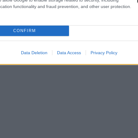
όεδρος
Βλαντιμίρ Πούτιν
.
cation functionality and fraud prevention, and other user protection.
CONFIRM
Data Deletion
Data Access
Privacy Policy