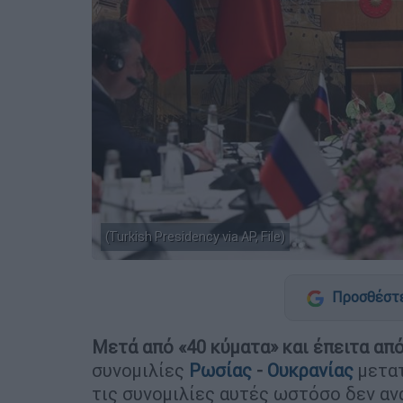
(Turkish Presidency via AP, File)
Προσθέστε
Μετά από «40 κύματα» και έπειτα απ
συνομιλίες
Ρωσίας
-
Ουκρανίας
μετατ
τις συνομιλίες αυτές ωστόσο δεν αν