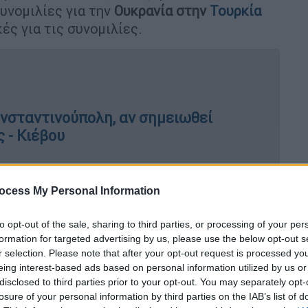
υνομιλίες για την
Ουκρανία στην
Τουρκία
ς για τις συνομιλίες.
ωνσταντινούπολη, αν σημειωθεί
 - Κιέβου
ocess My Personal Information
ες: Τίποτα δεν θα συμβεί στο
ε τον Πούτιν
to opt-out of the sale, sharing to third parties, or processing of your per
formation for targeted advertising by us, please use the below opt-out s
r selection. Please note that after your opt-out request is processed y
eing interest-based ads based on personal information utilized by us or
/05) αξιωματούχος που θα συμμετάσχει στις
disclosed to third parties prior to your opt-out. You may separately opt-
κό πρακτορείο ειδήσεων TASS
ότι οι
losure of your personal information by third parties on the IAB’s list of