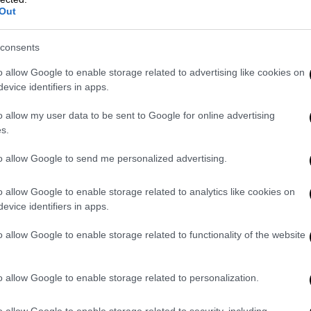
Out
consents
o allow Google to enable storage related to advertising like cookies on
evice identifiers in apps.
όλεμο να τελειώνει»
o allow my user data to be sent to Google for online advertising
s.
π δήλωσε χθες από το
Κατάρ
όπου
χα και Κίεβο «θα κάνουν κάτι γιατί ο
to allow Google to send me personalized advertising.
o allow Google to enable storage related to analytics like cookies on
ελειώνει και νομίζω ότι έχουμε την
evice identifiers in apps.
 Τραμπ.
 Πούτιν και τη
μη εμφάνισή του
, απάντησε
o allow Google to enable storage related to functionality of the website
ώ;», απάντησε και πρόσθεσε: «Δεν πίστευα
να μεταβεί στην Κωνσταντινούπολη αν δεν
o allow Google to enable storage related to personalization.
ρος, τόνισε την Πέμπτη ότι δεν θα υπάρξει
ομιλίες για την Ουκρανία
μέχρι να
o allow Google to enable storage related to security, including