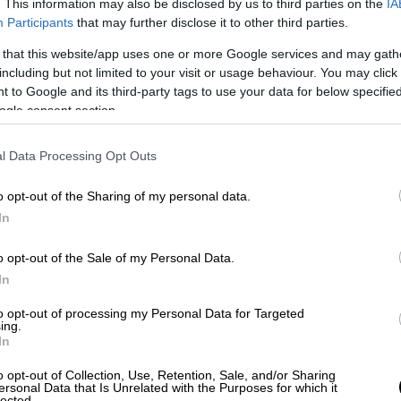
. This information may also be disclosed by us to third parties on the
IA
ειών της
Ρωσίας και τη Ουκρανίας την
Participants
that may further disclose it to other third parties.
ξαχθούν την Παρασκευή 16 Μαΐου. Εάν οι
την Κωνσταντινούπολη σημειώσουν πρόοδο,
 that this website/app uses one or more Google services and may gath
including but not limited to your visit or usage behaviour. You may click 
αεροπλάνο για Κωνσταντινούπολη
 to Google and its third-party tags to use your data for below specifi
ogle consent section.
l Data Processing Opt Outs
o opt-out of the Sharing of my personal data.
In
o opt-out of the Sale of my Personal Data.
In
to opt-out of processing my Personal Data for Targeted
ing.
In
o opt-out of Collection, Use, Retention, Sale, and/or Sharing
ersonal Data that Is Unrelated with the Purposes for which it
lected.