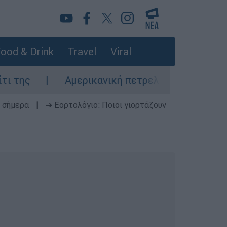
ood & Drink
Travel
Viral
Αμερικανική πετρελαϊκή που συνδέεται με τον Τ
 σήμερα
|
➔ Εορτολόγιο: Ποιοι γιορτάζουν