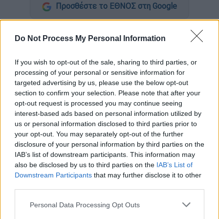
Προσθέστε το ΕΘΝΟΣ στη Google
Το
Ιράν
χαιρέτισε σήμερα τη διάλυση του
Do Not Process My Personal Information
Εργατικού Κόμματος του Κουρδιστάν (PKK)
κάνοντας λόγο για έναν «σημαντικό σταθμό
If you wish to opt-out of the sale, sharing to third parties, or
προς την απόρριψη της βίας και την
processing of your personal or sensitive information for
ενίσχυση της ασφάλειας».
targeted advertising by us, please use the below opt-out
section to confirm your selection. Please note that after your
«Ελπίζουμε ότι η επιτυχής ολοκλήρωση
opt-out request is processed you may continue seeing
interest-based ads based on personal information utilized by
αυτής της διαδικασίας θα συμβάλει στην
us or personal information disclosed to third parties prior to
προώθηση της σταθερότητας
και της
your opt-out. You may separately opt-out of the further
ειρήνης στην Τουρκία και στην περιοχή
»,
disclosure of your personal information by third parties on the
δήλωσε ο εκπρόσωπος του ιρανικού
IAB’s list of downstream participants. This information may
also be disclosed by us to third parties on the
IAB’s List of
υπουργείου Εξωτερικών, Εσμαήλ Μπαγαΐ.
Downstream Participants
that may further disclose it to other
third parties.
Σε μια ιστορική απόφαση το PKK,
οργάνωση
των Κούρδων της Τουρκίας, ανακοίνωσε
Please note that this website/app uses one or more Google
Personal Data Processing Opt Outs
χθες τη
διάλυσή του και το τέλος του
services and may gather and store information including but