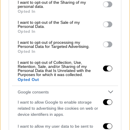
not limited to your visit or usage behaviour. You may click to
I want to opt-out of the Sharing of my
ένοπλου αγώνα
έπειτα από περισσότερο από
personal data.
grant or deny consent to Google and its third-party tags to
τέσσερις δεκαετίες ανταρτοπολέμου
Opted In
use your data for below specified purposes in below Google
εναντίον του τουρκικού κράτους. Ο Τούρκος
consent section.
I want to opt-out of the Sale of my
πρόεδρος Ρετζέπ Ταγίπ Ερντογάν
Personal Data.
Opted In
επικρότησε την απόφαση χαρακτηρίζοντάς
την «σημαντική για τη διατήρηση της ειρήνης
I want to opt-out of processing my
Personal Data for Targeted Advertising.
και της αδελφοσύνης» στην Τουρκία.
Opted In
I want to opt-out of Collection, Use,
ΔΙΑΒΑΣΤΕ ΕΠΙΣΗΣ
Retention, Sale, and/or Sharing of my
Personal Data that Is Unrelated with the
Purposes for which it was collected.
Κόσμος
|
13.05.2025 18:11
Opted Out
Το deal μαμούθ ανάμεσα σε ΗΠΑ και
Google consents
Σαουδική Αραβία – Τι συμφώνησαν
Τραμπ και πρίγκιπας Μοχάμεντ μπιν
I want to allow Google to enable storage
related to advertising like cookies on web or
Σαλμάν
device identifiers in apps.
I want to allow my user data to be sent to