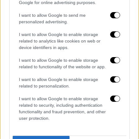
Google for online advertising purposes.
Ένα αποσχισθέν παρακλάδι του PKK που
I want to allow Google to send me
ιδρύθηκε το 2004, το Κόμμα για μια Ελεύθερη
personalized advertising.
Ζωή στο Κουρδιστάν (PJAK), έχει προβεί σε
επιχειρήσεις κατά των
ιρανικών ενόπλων
I want to allow Google to enable storage
δυνάμεων τις τελευταίες δύο δεκαετίες.
related to analytics like cookies on web or
device identifiers in apps.
Πολέμησε εναντίον ιρανικών δυνάμεων σε
ορεινές κουρδικές περιοχές κατά μήκος των
I want to allow Google to enable storage
συνόρων Ιράν-Ιράκ.
related to functionality of the website or app.
Αυτή η ένοπλη οργάνωση -τρομοκρατική
I want to allow Google to enable storage
κατά το Ιράν, την Τουρκία και τις ΗΠΑ- ζητά
related to personalization.
αυτοδιάθεση για τους Κούρδους στο Ιράν. Το
I want to allow Google to enable storage
καλοκαίρι του 2011, συγκρούσεις μεταξύ του
related to security, including authentication
PJAK και των Φρουρών της Επανάστασης,
functionality and fraud prevention, and other
είχαν ως αποτέλεσμα τον θάνατο δεκάδων
user protection.
μελών των Φρουρών και περισσότερων από
100 μαχητών της κουρδικής οργάνωσης,