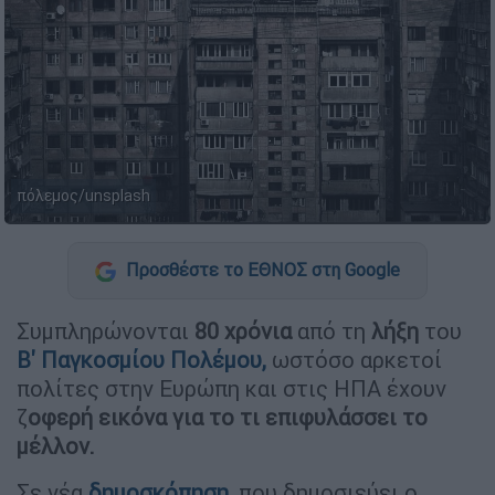
πόλεμος/unsplash
Προσθέστε το ΕΘΝΟΣ στη Google
Συμπληρώνονται
80 χρόνια
από τη
λήξη
του
Β' Παγκοσμίου Πολέμου,
ωστόσο αρκετοί
πολίτες στην Ευρώπη και στις ΗΠΑ έχουν
ζ
οφερή εικόνα για το τι επιφυλάσσει το
μέλλον.
Σε νέα
δημοσκόπηση
, που δημοσιεύει ο