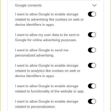
Google consents
I want to allow Google to enable storage
related to advertising like cookies on web or
Guardian
device identifiers in apps.
Η Ρωσία θα ξεκινήσει τον Γ΄
I want to allow my user data to be sent to
Google for online advertising purposes.
Παγκόσμιο Πόλεμο
I want to allow Google to send me
Τόσο οι Ευρωπαίοι όσο και οι Αμερικανοί
personalized advertising.
συμφωνούν ότι
η Ρωσία είναι πιο πιθανό να
ξεκινήσει τον Γ' Παγκόσμιο Πόλεμο
. Αρκετοί
I want to allow Google to enable storage
related to analytics like cookies on web or
Ευρωπαίοι όμως εμφανίστηκαν καχύποπτοι
device identifiers in apps.
για τον ρόλο των ΗΠΑ. Αυτό παρά το
γεγονός ότι θεωρείται ο πιο στενός
I want to allow Google to enable storage
σύμμαχος της γηραιάς ηπείρου.
related to functionality of the website or app.
Συγκεκριμένα το 58% στην Ισπανία, το 55%
I want to allow Google to enable storage
στη Γερμανία, το 53% στη Γαλλία βλέπουν
related to personalization.
σαν απειλή τις εντάσεις με τις ΗΠΑ.