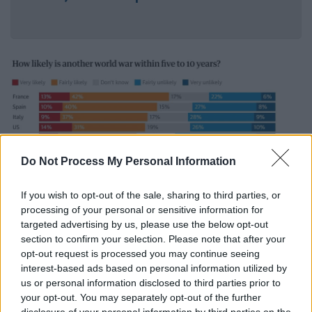
Guardian
Do Not Process My Personal Information
Χρήση πυρηνικών στην επόμενη
If you wish to opt-out of the sale, sharing to third parties, or
σύγκρουση
processing of your personal or sensitive information for
targeted advertising by us, please use the below opt-out
Το
68% και 76%
δήλωσε ότι πιστεύουν πως
section to confirm your selection. Please note that after your
opt-out request is processed you may continue seeing
θα γίνε
ι χρήση πυρηνικών όπλων
σε όποι
α
interest-based ads based on personal information utilized by
νέα σύγκρουση ξεσπάσει.
Το 57% και το 73%
us or personal information disclosed to third parties prior to
εκτίμησε ότι αν ξεσπάσει τρίτος
your opt-out. You may separately opt-out of the further
disclosure of your personal information by third parties on the