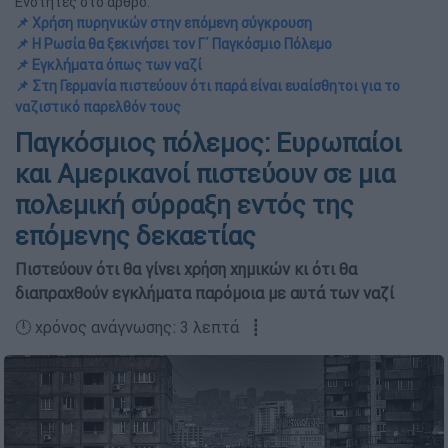
Ενότητες στο άρθρο:
📌 Χρήση πυρηνικών στην επόμενη σύγκρουση
📌 Η Ρωσία θα ξεκινήσει τον Γ΄ Παγκόσμιο Πόλεμο
📌 Εγκλήματα όπως των ναζί
📌 Στη Γερμανία πιστεύουν ότι παρά είναι ευαίσθητοι για το
ναζιστικό παρελθόν τους
Παγκόσμιος πόλεμος: Ευρωπαίοι
και Αμερικανοί πιστεύουν σε μια
πολεμική σύρραξη εντός της
επόμενης δεκαετίας
Πιστεύουν ότι θα γίνει χρήση χημικών κι ότι θα
διαπραχθούν εγκλήματα παρόμοια με αυτά των ναζί
🕛 χρόνος ανάγνωσης: 3 λεπτά ┋