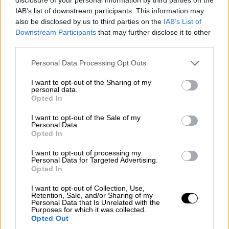
Παγκόσμιος Πόλεμος θα χαθούν
IAB’s list of downstream participants. This information may
περισσότερες ζωές από τον Β Παγκόσμιο
also be disclosed by us to third parties on the
IAB’s List of
Πόλεμο.
Downstream Participants
that may further disclose it to other
third parties.
Η πλειοψηφία εκτίμησε ότι χώρα τους θα
συμμετέχει στο
ν Γ' Παγκόσμιο Πόλεμο,
Please note that this website/app uses one or more Google
Personal Data Processing Opt Outs
services and may gather and store information including but
ωστόσο ήταν
σημαντικά μικρότερα
τα
not limited to your visit or usage behaviour. You may click to
I want to opt-out of the Sharing of my
ποσοστά αυτών που είπαν ότι οι
ένοπλες
personal data.
grant or deny consent to Google and its third-party tags to
Opted In
δυνάμεις τις χώρας τους θα μπορέσουν να
use your data for below specified purposes in below Google
τους προστατέψου
ν.Στις
ΗΠΑ
είχαν
consent section.
I want to opt-out of the Sale of my
Personal Data.
μεγαλύτερη αυτοπεποίθηση για τις
Opted In
αποτρεπτικές δυνατότητες των ενόπλων
I want to opt-out of processing my
δυνάμεων, με το 71% να λέει ότι θα
Personal Data for Targeted Advertising.
μπορέσουν να τους προστατέψουν.
Opted In
I want to opt-out of Collection, Use,
Retention, Sale, and/or Sharing of my
Personal Data that Is Unrelated with the
Purposes for which it was collected.
Opted Out