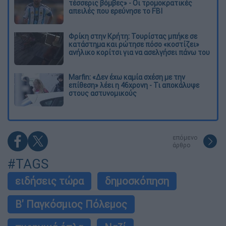
τέσσερις βόμβες» - Οι τρομοκρατικές
απειλές που ερεύνησε το FBI
Φρίκη στην Κρήτη: Τουρίστας μπήκε σε
κατάστημα και ρώτησε πόσο «κοστίζει»
ανήλικο κορίτσι για να ασελγήσει πάνω του
Marfin: «Δεν έχω καμία σχέση με την
επίθεση» λέει η 46χρονη - Τι αποκάλυψε
στους αστυνομικούς
επόμενο
άρθρο
#TAGS
ειδήσεις τώρα
δημοσκόπηση
Β' Παγκόσμιος Πόλεμος