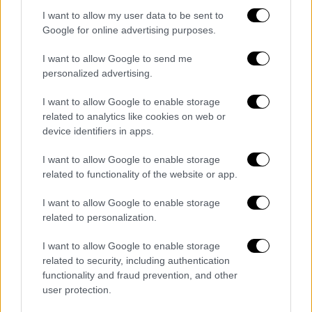
Ο Ουκρανός πρόεδρος τόνισε ότι η
I want to allow my user data to be sent to
συμφωνία ανοίγει τον δρόμο για τον
Google for online advertising purposes.
εκσυγχρονισμό
των
βιομηχανιών
στην
Ουκρανία
.
I want to allow Google to send me
personalized advertising.
Ουάσινγκτον και Κίεβο
υπέγραψαν
χθες στην
I want to allow Google to enable storage
αμερικανική πρωτεύουσα συμφωνία ευρείας
related to analytics like cookies on web or
οικονομικής συνεργασίας στο πλαίσιο της
device identifiers in apps.
οποίας θα δημιουργηθεί ταμείο επενδύσεων
I want to allow Google to enable storage
στην ανοικοδόμηση της Ουκρανίας, που έχει
related to functionality of the website or app.
υποστεί πελώριες καταστροφές εξαιτίας
του πολέμου που μαίνεται για τρία χρόνια,
I want to allow Google to enable storage
ενώ θα δοθεί στους Αμερικανούς
related to personalization.
προνομιακή πρόσβαση στους ουκρανικούς
I want to allow Google to enable storage
φυσικούς πόρους.
related to security, including authentication
functionality and fraud prevention, and other
Η συμφωνία αυτή καταγράφεται με φόντο
user protection.
παράλληλες, ευρύτερες διπλωματικές