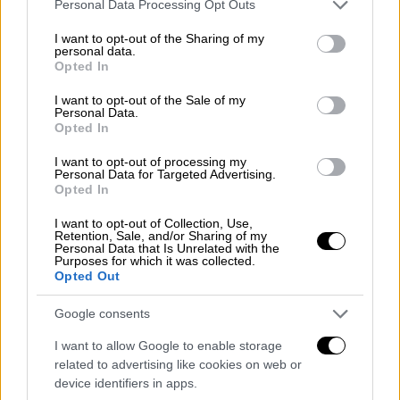
Please note that this website/app uses one or more Google
Personal Data Processing Opt Outs
services and may gather and store information including but
ΔΙΑΒΑΣΤΕ ΕΠΙΣΗΣ
not limited to your visit or usage behaviour. You may click to
I want to opt-out of the Sharing of my
personal data.
grant or deny consent to Google and its third-party tags to
Opted In
Κόσμος
|
01.05.2025 18:15
use your data for below specified purposes in below Google
Συμφωνία Ουκρανίας-ΗΠΑ για τα
consent section.
I want to opt-out of the Sale of my
Personal Data.
ορυκτά: Τα κέρδη του Κιέβου, τα
Opted In
αντίβαρα Τραμπ και τα 7 σημεία του
I want to opt-out of processing my
«deal»
Personal Data for Targeted Advertising.
Opted In
I want to opt-out of Collection, Use,
Retention, Sale, and/or Sharing of my
Personal Data that Is Unrelated with the
Όπως είπε,
το κείμενο δεν προβλέπει αρχικό
Purposes for which it was collected.
χρέος της Ουκρανίας
προς τις
ΗΠΑ
, όπως
Opted Out
ήθελε αρχικά ο πρόεδρος των ΗΠΑ
Google consents
Ντόναλντ Τραμπ, και έχει στόχο τη
δημιουργία ενός ταμείου «για επενδύσεις
I want to allow Google to enable storage
related to advertising like cookies on web or
στην Ουκρανία και οικονομικά κέρδη εδώ».
device identifiers in apps.