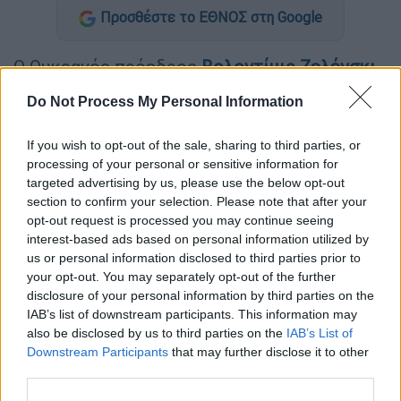
Προσθέστε το ΕΘΝΟΣ στη Google
Ο Ουκρανός πρόεδρος
Βολοντίμιρ Ζελένσκι
χαιρέτισε μια «
πραγματικά ισότιμη και
Do Not Process My Personal Information
δίκαιη
»
συμφωνία
με τις ΗΠΑ σχετικά με την
πρόσβαση στους ορυκτούς πόρους της
If you wish to opt-out of the sale, sharing to third parties, or
Ουκρανίας, μια συμφωνία που αποτέλεσε
processing of your personal or sensitive information for
αντικείμενο διαπραγματεύσεων για
targeted advertising by us, please use the below opt-out
section to confirm your selection. Please note that after your
εβδομάδες.
opt-out request is processed you may continue seeing
interest-based ads based on personal information utilized by
«
Η συμφωνία άλλαξε σημαντικά
κατά τη
us or personal information disclosed to third parties prior to
διάρκεια της διαδικασίας προετοιμασίας.
your opt-out. You may separately opt-out of the further
Αυτή είναι πλέον μια πραγματικά δίκαιη
disclosure of your personal information by third parties on the
συμφωνία που δημιουργεί ευκαιρίες για
IAB’s list of downstream participants. This information may
also be disclosed by us to third parties on the
IAB’s List of
σημαντικές επενδύσεις στην Ουκρανία»,
Downstream Participants
that may further disclose it to other
δήλωσε ο Ζελένσκι στο καθημερινό
third parties.
τηλεοπτικό του μήνυμα.