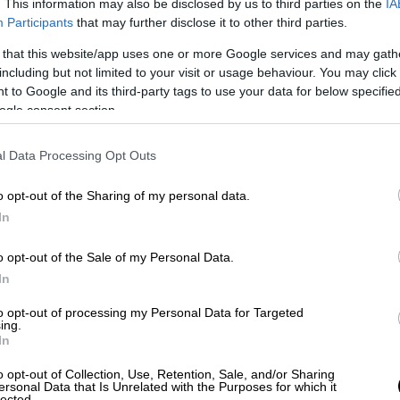
. This information may also be disclosed by us to third parties on the
IA
ε στην
περιοχή Κουρσκ
της
Ρωσίας
ήταν να
Participants
that may further disclose it to other third parties.
ου Κουρσκ και επανέφερε μια ρωσική
 that this website/app uses one or more Google services and may gath
κρανία σχεδίαζε να κατασκευάσει μια...
including but not limited to your visit or usage behaviour. You may click 
 to Google and its third-party tags to use your data for below specifi
ogle consent section.
l Data Processing Opt Outs
o opt-out of the Sharing of my personal data.
In
o opt-out of the Sale of my Personal Data.
In
to opt-out of processing my Personal Data for Targeted
ing.
In
o opt-out of Collection, Use, Retention, Sale, and/or Sharing
ersonal Data that Is Unrelated with the Purposes for which it
lected.