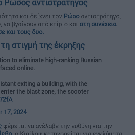
 ο Ρώσος αντιστράτηγος
ότητα και δείχνει τον
Ρώσο
αντιστράτηγο,
υ, να βγαίνουν από κτίριο και
στη συνέχεια
ε και τους δυο.
 τη στιγμή της έκρηξης
tion to eliminate high-ranking Russian
faced online.
tant exiting a building, with the
enter the blast zone, the scooter
P72fA
 17, 2024
ς
φέρεται να ανέλαβε την ευθύνη για την
ίεβο
, ο Κιρίλοφ κατηγορείται για εγκλήματα