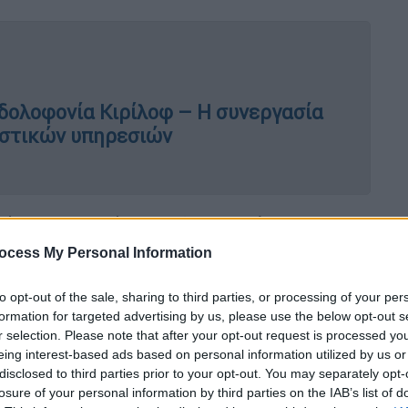
 δολοφονία Κιρίλοφ – Η συνεργασία
υστικών υπηρεσιών
ών στρατευμάτων ραδιολογικής,
 θεωρήθηκε από την
Ουκρανία
και τους
ocess My Personal Information
αίτερα καταστροφικό ρόλο στη σύγκρουση,
ταμένη χρήση χημικών ουσιών, όπως
το
to opt-out of the sale, sharing to third parties, or processing of your per
formation for targeted advertising by us, please use the below opt-out s
r selection. Please note that after your opt-out request is processed y
 της παραπληροφόρησης, βασικό εργαλείο
eing interest-based ads based on personal information utilized by us or
disclosed to third parties prior to your opt-out. You may separately opt-
ου πολέμου στο εσωτερικό. Σε μια από τις
losure of your personal information by third parties on the IAB’s list of
 τον
Νοέμβριο
, ισχυρίστηκε ότι ο κύριος