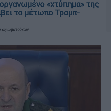
 οργανωμένο «χτύπημα» της
άβει το μέτωπο Τραμπ-
ν αξιωματούχων