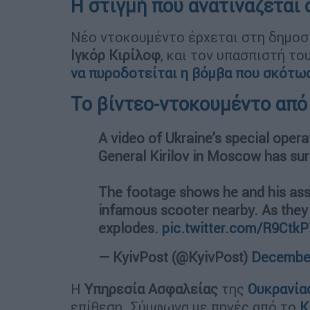
Η στιγμή που ανατινάζεται
Νέο ντοκουμέντο έρχεται στη δημοσι
Ιγκόρ Κιρίλοφ
, και τον υπασπιστή το
να πυροδοτείται η βόμβα που σκότωσ
Το βίντεο-ντοκουμέντο από
A video of Ukraine’s special opera
General Kirilov in Moscow has sur
The footage shows he and his assis
infamous scooter nearby. As they 
explodes.
pic.twitter.com/R9Ctk
— KyivPost (@KyivPost)
December
Η
Υπηρεσία Ασφαλείας
της
Ουκρανία
επίθεση. Σύμφωνα με πηγές από το
Κ