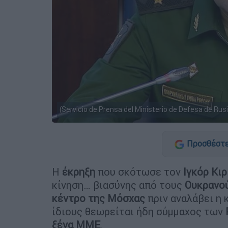
(Servicio de Prensa del Ministerio de Defesa de Rusi
Προσθέστε
Η
έκρηξη
που σκότωσε τον
Ιγκόρ Κι
κίνηση… βιασύνης από τους
Ουκρανο
κέντρο
της Μόσχας
πριν αναλάβει η
ίδιους θεωρείται ήδη σύμμαχος των
ξένα ΜΜΕ
.