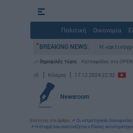
Πολιτική
Οικονομία
Ε
τρία αεροσκάφη
BREAKING NEWS:
Η «ακτινογραφία» της κατ
δημοφιλές τώρα:
Κατσαφάδος στο OPEN: 
┋
Κόσμος
┋
17.12.2024 22:32
Newsroom
Ενότητες στο άρθρο:
📌 Οι «στρατηγικές δολοφονίε
📌 Η στιγμή που ανατινάζεται ο Ρώσος αντιστράτηγο