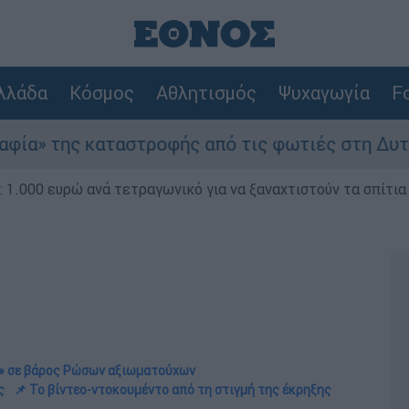
λλάδα
Κόσμος
Αθλητισμός
Ψυχαγωγία
Fo
αστροφής από τις φωτιές στη Δυτική Αττική - Ο
1.000 ευρώ ανά τετραγωνικό για να ξαναχτιστούν τα σπίτια
ς» σε βάρος Ρώσων αξιωματούχων
ς
📌 Το βίντεο-ντοκουμέντο από τη στιγμή της έκρηξης