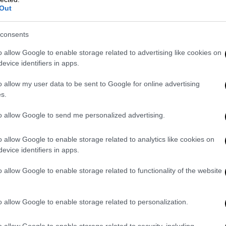
Out
consents
o allow Google to enable storage related to advertising like cookies on
evice identifiers in apps.
ες» σε βάρος Ρώσων
o allow my user data to be sent to Google for online advertising
s.
ικών προσώπων σε ρωσικό έδαφος, που
to allow Google to send me personalized advertising.
κρανία, ήταν ένα χαρακτηριστικό αυτού του
 έτους, ένας πρώην διοικητής υποβρυχίων,
o allow Google to enable storage related to analytics like cookies on
στη νότια
πόλη Krasnodar
, ενώ βρισκόταν
evice identifiers in apps.
ς του
Κιρίλοφ
σηματοδοτεί το τέταρτο
o allow Google to enable storage related to functionality of the website
δύο μήνες.
ιλότος του 52ου συντάγματος βαρέων
o allow Google to enable storage related to personalization.
οπήθηκε μέχρι θανάτου με σφυρί στην
σα Νοεμβρίου, μια πηγή των υπηρεσιών
o allow Google to enable storage related to security, including