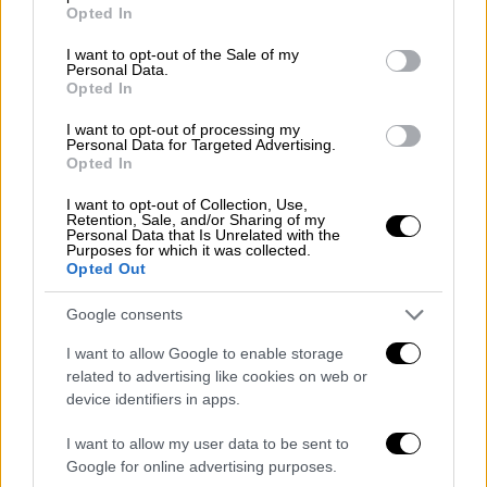
grant or deny consent to Google and its third-party tags to
Opted In
Χαιρετίζοντας
την υιοθέτηση της απόφασης,
use your data for below specified purposes in below Google
ο
Λουί Σαρμπονό του
Παρατηρητηρίου
consent section.
I want to opt-out of the Sale of my
Personal Data.
Ανθρωπίνων Δικαιωμάτων
(Human Rights
Opted In
Watch, HRW) πήγε πιο μακριά, καλώντας τον
I want to opt-out of processing my
Γενικό Γραμματέα να συνεργαστεί
Personal Data for Targeted Advertising.
«επειγόντως» με «κράτη μέλη της
Opted In
Αφρικανικής Ένωσης
προκειμένου να
I want to opt-out of Collection, Use,
αναπτυχθεί αποστολή
με εντολή να εγγυηθεί
Retention, Sale, and/or Sharing of my
Personal Data that Is Unrelated with the
την προστασία των αμάχων».
Purposes for which it was collected.
Opted Out
«Η σημερινή απόφαση προειδοποιεί τις
Google consents
σουδανικές ένοπλες δυνάμεις και τις
Δυνάμεις Ταχείας Υποστήριξης
πως ο
I want to allow Google to enable storage
κόσμος βλέπει»,
πρόσθεσε.
related to advertising like cookies on web or
device identifiers in apps.
Ανθρωπιστικές οργανώσεις και ο
ΟΗΕ
δεν
I want to allow my user data to be sent to
σταματούν να κρούουν τον κώδωνα του
Google for online advertising purposes.
κινδύνου για τις εφιαλτικές συνθήκες που