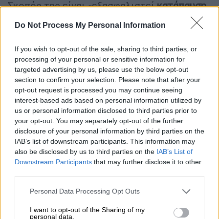
Σκοπός της είναι «εξασφαλιστεί
κατάπαυση
του πυρός
γύρω από την Ελ Φάσερ και να
Do Not Process My Personal Information
δημιουργήσει ευρύτερες συνθήκες για (...)
την αποκλιμάκωση στη χώρα και για να
If you wish to opt-out of the sale, sharing to third parties, or
σωθούν ζωές», πρόσθεσε.
processing of your personal or sensitive information for
targeted advertising by us, please use the below opt-out
Η απόφαση καλεί να «
αποσυρθούν
όλες οι
section to confirm your selection. Please note that after your
δυνάμεις που απειλούν την
ασφάλεια
των
opt-out request is processed you may continue seeing
interest-based ads based on personal information utilized by
αμάχων
» κι όλα τα μέρη να επιτρέψουν στους
us or personal information disclosed to third parties prior to
πολίτες που το επιθυμούν να φύγουν από
your opt-out. You may separately opt-out of the further
την Ελ Φάσερ.
disclosure of your personal information by third parties on the
IAB’s list of downstream participants. This information may
Το κείμενο ζητεί ακόμη από τον
Αντόνιο
also be disclosed by us to third parties on the
IAB’s List of
Γκουτέρες
να παρουσιάσει «συστάσεις» για
Downstream Participants
that may further disclose it to other
να βελτιωθεί η προστασία των αμάχων στο
third parties.
Σουδάν.
Please note that this website/app uses one or more Google
Personal Data Processing Opt Outs
services and may gather and store information including but
«Αποστολή» προστασίας των αμάχων;
not limited to your visit or usage behaviour. You may click to
I want to opt-out of the Sharing of my
personal data.