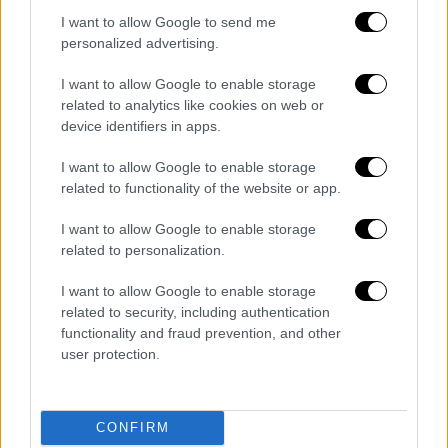
βιώνουν οι κάτοικοι του Σουδάν εδώ κι έναν
I want to allow Google to send me
χρόνο, ειδικά στο
Νταρφούρ
, καθώς και για
personalized advertising.
το ενδεχόμενο ο πόλεμος να μετατραπεί σε
I want to allow Google to enable storage
σύγκρουση μεταξύ εθνικών ομάδων.
related to analytics like cookies on web or
device identifiers in apps.
Η περιοχή αυτή είχε ήδη ρημαχτεί από τα
20
και πλέον χρόνια
πολέμου
και τακτικής
I want to allow Google to enable storage
καμμένης γης των Τζαντζαουίντ, αραβικών
related to functionality of the website or app.
πολιτοφυλακών που έκτοτε
I want to allow Google to enable storage
μετενσαρκώθηκαν στις ΔΤΥ, επί των ημερών
related to personalization.
του Όμαρ Ελ Μπασίρ, που κυβέρνησε το
I want to allow Google to enable storage
Σουδάν από το πραξικόπημα του 1989 ως την
related to security, including authentication
ανατροπή του με το πραξικόπημα του 2019.
functionality and fraud prevention, and other
user protection.
Στην τρέχουσα ένοπλη σύρραξη έχουν χάσει
τη ζωή τους δεκάδες χιλιάδες άνθρωποι —
δεν υπάρχει επίσημος αξιόπιστος
CONFIRM
απολογισμός—, ενώ κάπου
9 εκατομμύρια