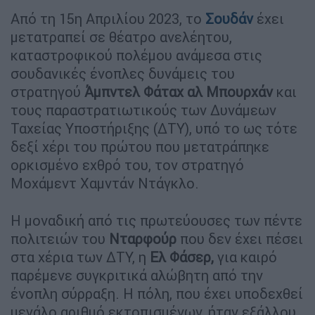
Από τη 15η Απριλίου 2023, το
Σουδάν
έχει
μετατραπεί σε θέατρο ανελέητου,
καταστροφικού πολέμου ανάμεσα στις
σουδανικές ένοπλες δυνάμεις του
στρατηγού
Άμπντελ Φάταχ αλ Μπουρχάν
και
τους παραστρατιωτικούς των Δυνάμεων
Ταχείας Υποστήριξης (ΔΤΥ), υπό το ως τότε
δεξί χέρι του πρώτου που μετατράπηκε
ορκισμένο εχθρό του, τον στρατηγό
Μοχάμεντ Χαμντάν Ντάγκλο.
Η μοναδική από τις πρωτεύουσες των πέντε
πολιτειών του
Νταρφούρ
που δεν έχει πέσει
στα χέρια των ΔΤΥ, η
Ελ Φάσερ,
για καιρό
παρέμενε συγκριτικά αλώβητη από την
ένοπλη σύρραξη. Η πόλη, που έχει υποδεχθεί
μεγάλο αριθμό εκτοπισμένων, ήταν εξάλλου