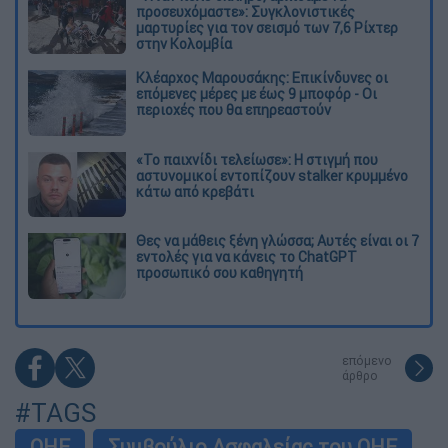
προσευχόμαστε»: Συγκλονιστικές
μαρτυρίες για τον σεισμό των 7,6 Ρίχτερ
στην Κολομβία
Κλέαρχος Μαρουσάκης: Επικίνδυνες οι
επόμενες μέρες με έως 9 μποφόρ - Οι
περιοχές που θα επηρεαστούν
«Το παιχνίδι τελείωσε»: Η στιγμή που
αστυνομικοί εντοπίζουν stalker κρυμμένο
κάτω από κρεβάτι
Θες να μάθεις ξένη γλώσσα; Αυτές είναι οι 7
εντολές για να κάνεις το ChatGPT
προσωπικό σου καθηγητή
επόμενο
άρθρο
#TAGS
ΟΗΕ
Συμβούλιο Ασφαλείας του ΟΗΕ