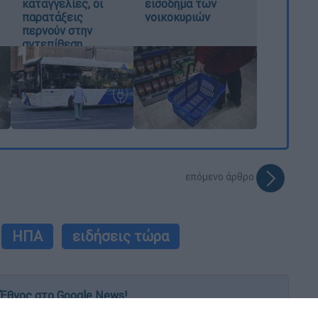
καταγγελίες, οι
εισόδημα των
παρατάξεις
νοικοκυριών
περνούν στην
αντεπίθεση
επόμενο άρθρο
ΗΠΑ
ειδήσεις τώρα
Έθνος στο Google News!
 λεπτό, με την υπογραφή του www.ethnos.gr