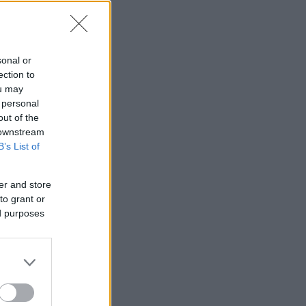
sonal or
ection to
ou may
 personal
out of the
 downstream
B’s List of
er and store
to grant or
ed purposes