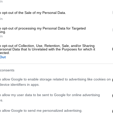
In
ου
αεροσκάφους
δείχνουν το
μυστηριώδες
αι νερό σε μια
στρατιωτική βάση
. Το
o opt-out of the Sale of my Personal Data.
και λευκού στη θερμική κάμερα –
In
σίας από ζεστό σε κρύο.
to opt-out of processing my Personal Data for Targeted
ing.
 2018 είχε λάβει εντολή να το “κυνηγήσει”.
In
ο στο νερό για 17 λεπτά στο βίντεο – πριν
o opt-out of Collection, Use, Retention, Sale, and/or Sharing
.
ersonal Data that Is Unrelated with the Purposes for which it
lected.
Out
consents
o allow Google to enable storage related to advertising like cookies on
bell
evice identifiers in apps.
. Intelligence
#UFOSightings
#UAPs
UFOs
#uapdisclosure
#ufodisclosureare
o allow my user data to be sent to Google for online advertising
/t.co/CISSQpk3a0
s.
January 9, 2024
to allow Google to send me personalized advertising.