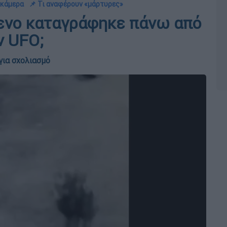
 κάμερα
📌 Τι αναφέρουν «μάρτυρες»
ενο καταγράφηκε πάνω από
ν UFO;
για σχολιασμό