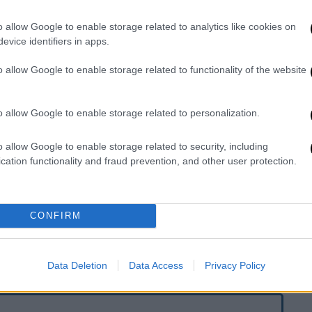
o allow Google to enable storage related to analytics like cookies on
evice identifiers in apps.
ό τα κρεμασμένα «πόδια» του αντικειμένου
o allow Google to enable storage related to functionality of the website
 ερευνητής δημοσιογράφος και
μιμότητα του υλικού επιβεβαιώθηκε από
ο δώσουν».Ο κινηματογραφιστής
o allow Google to enable storage related to personalization.
το τέλος του τι σημαίνουν τα UFO για την
o allow Google to enable storage related to security, including
cation functionality and fraud prevention, and other user protection.
 στο πλαίσιο του αποκαλυπτικού του άρθρου
CONFIRM
ης έρευνας, η οποία ισχυρίζεται ότι
η στην ιστορία του κόσμου”.
Data Deletion
Data Access
Privacy Policy