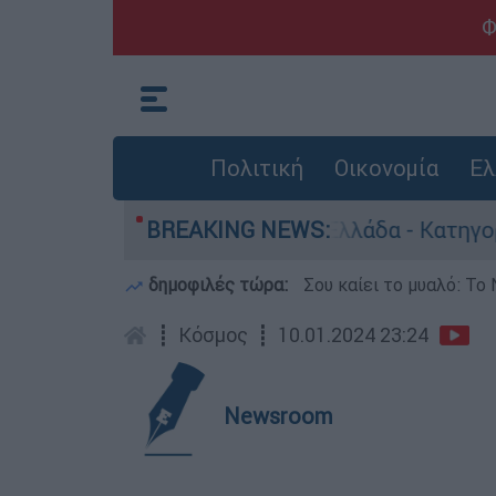
Φ
Πολιτική
Οικονομία
Ελ
α ανθρωποκτονίες στην Ελλάδα - Κατηγορείται κ
BREAKING NEWS:
δημοφιλές τώρα:
Σου καίει το μυαλό: Το 
┋
Κόσμος
┋
10.01.2024 23:24
Newsroom