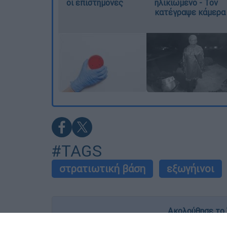
οι επιστήμονες
ηλικιωμένο - Τον
κατέγραψε κάμερα
#TAGS
στρατιωτική βάση
εξωγήινοι
Ακολούθησε το 
Live όλες οι εξελίξεις λεπτό προς