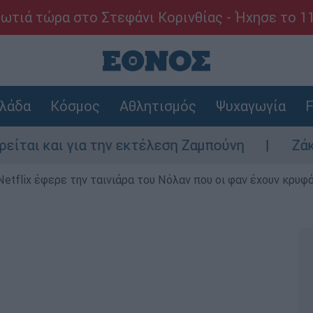
ωτιά τώρα στο Στεφάνι Κορινθίας - Ήχησε το 1
λάδα
Κόσμος
Αθλητισμός
Ψυχαγωγία
F
αι για την εκτέλεση Ζαμπούνη
Ζάκυνθος: 
Netflix έφερε την ταινιάρα του Νόλαν που οι φαν έχουν κρυφό