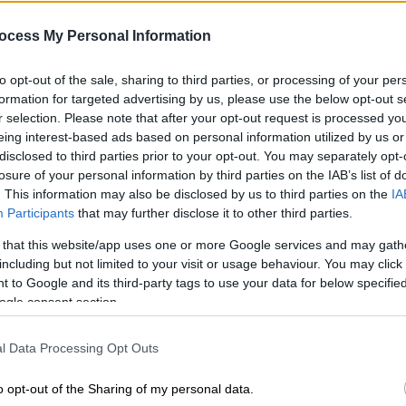
ocess My Personal Information
to opt-out of the sale, sharing to third parties, or processing of your per
formation for targeted advertising by us, please use the below opt-out s
r selection. Please note that after your opt-out request is processed y
eing interest-based ads based on personal information utilized by us or
disclosed to third parties prior to your opt-out. You may separately opt-
losure of your personal information by third parties on the IAB’s list of
. This information may also be disclosed by us to third parties on the
IA
Participants
that may further disclose it to other third parties.
 το ΕΘΝΟΣ στη Google
 that this website/app uses one or more Google services and may gath
including but not limited to your visit or usage behaviour. You may click 
αντικείμενο
να πετάει πάνω από γη και
 to Google and its third-party tags to use your data for below specifi
ι να «
θάφτηκε
» από την
κοινότητα των
ogle consent section.
ιέρρευσε από τον
αμερικανικό στρατό
μονα
Jeremy
Corbell
.
l Data Processing Opt Outs
ην κάμερα
o opt-out of the Sharing of my personal data.