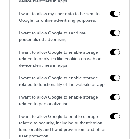
πολιτικά και επιχειρησιακά
». Υπενθυμίζεται
device identifiers in apps.
ότι το 2021 είχε δηλώσει ότι η Αθήνα ήταν
I want to allow my user data to be sent to
«πιο έτοιμη από ποτέ» να απαντήσει σε
Google for online advertising purposes.
περίπτωση πιθανής κλιμάκωσης.
I want to allow Google to send me
Σημειώνεται ότι
συγκρίνουν Φιντάν και
personalized advertising.
Γεραπετρίτη
σχολιάζοντας ότι στα ΥΠΕΞ και
I want to allow Google to enable storage
των δύο χωρών τοποθετήθηκαν έμπιστοι
related to analytics like cookies on web or
αντίστοιχα του Ερντογάν και του
device identifiers in apps.
Μητσοτάκη.
I want to allow Google to enable storage
Για το Νίκο Δένδια, τον οποίο ήδη
γνωρίζουν
related to functionality of the website or app.
σχολιάζουν ότι αναλαμβάνει τώρα πιο
I want to allow Google to enable storage
κρίσιμη αποστολή στο υπουργείο Άμυνας
related to personalization.
γιατί ο Δένδιας θα διαχειριστεί το
εξοπλιστικό πρόγραμμα, που έχει μπει στο
I want to allow Google to enable storage
μάτι της Τουρκίας. Οι ελληνικοί εξοπλισμοί
related to security, including authentication
functionality and fraud prevention, and other
είναι το «αγκάθι» που θα θέσει μάλιστα και
user protection.