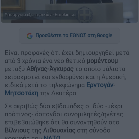
Υπουργείο εξωτερικών - Eurokinissi
Προσθέστε το ΕΘΝΟΣ στη Google
Είναι προφανές ότι έχει δημιουργηθεί μετά
από 3 χρόνια ένα νέο θετικό
μομέντουμ
μεταξύ
Αθήνας-Άγκυρας
το οποίο μάλιστα
χειροκροτεί και ενθαρρύνει και η Αμερική,
ειδικά μετά το τηλεφώνημα
Ερντογάν
-
Μητσοτάκη
την Δευτέρα.
Σε ακριβώς δύο εβδομάδες οι δύο -μέχρι
πρότινος- άσπονδοι συνομιλητές/ηγέτες
επιβεβαιώθηκε ότι θα συναντηθούν στο
Βίλνιους
της
Λιθουανίας
στη σύνοδο
κορυφής του
ΝΑΤΟ
.