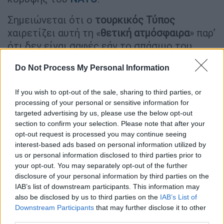
Σημειώνεται ότι ο
τουρκικός Τύπος
χαιρετίζει αυτή τη «
θετική ατμόσφαιρα
» παρ’
ότι δεν είναι σαφές εάν το σπάσιμο του
πάγου θα έχει και
έμπρακτη αποτύπωση
.
Do Not Process My Personal Information
Το ζεστό αυτό κλίμα επικροτεί και η
Ουάσιγκτον
, που μέσω του πρέσβη της στην
If you wish to opt-out of the sale, sharing to third parties, or
processing of your personal or sensitive information for
Άγκυρα προσπαθεί να παίξει ρόλο
targeted advertising by us, please use the below opt-out
«κουμπάρου» στην επαναπροσέγγιση
section to confirm your selection. Please note that after your
Ελλάδας-Τουρκίας. «Οι λαοί της Τουρκίας
opt-out request is processed you may continue seeing
και της Ελλάδας
αξίζουν ένα ειρηνικό και
interest-based ads based on personal information utilized by
us or personal information disclosed to third parties prior to
ευημερούν Αιγαίο
», έγραψε μετά το
your opt-out. You may separately opt-out of the further
τηλεφώνημα ο Τζεφ Φλέικ.
disclosure of your personal information by third parties on the
IAB’s list of downstream participants. This information may
Τα πρώτα μηνύματα της νέας
also be disclosed by us to third parties on the
IAB’s List of
κυβέρνησης στην Τουρκία
Downstream Participants
that may further disclose it to other
third parties.