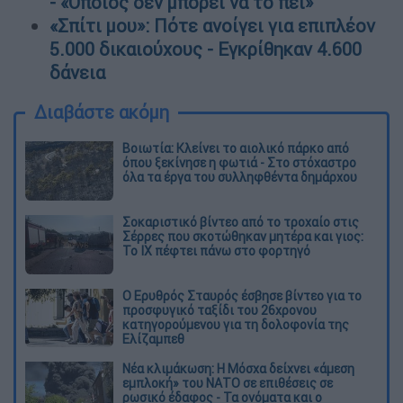
- «Όποιος δεν μπορεί να το πει»
«Σπίτι μου»: Πότε ανοίγει για επιπλέον
5.000 δικαιούχους - Εγκρίθηκαν 4.600
δάνεια
Διαβάστε ακόμη
Βοιωτία: Κλείνει το αιολικό πάρκο από
όπου ξεκίνησε η φωτιά - Στο στόχαστρο
όλα τα έργα του συλληφθέντα δημάρχου
Σοκαριστικό βίντεο από το τροχαίο στις
Σέρρες που σκοτώθηκαν μητέρα και γιος:
Το ΙΧ πέφτει πάνω στο φορτηγό
Ο Ερυθρός Σταυρός έσβησε βίντεο για το
προσφυγικό ταξίδι του 26χρονου
κατηγορούμενου για τη δολοφονία της
Ελίζαμπεθ
Νέα κλιμάκωση: Η Μόσχα δείχνει «άμεση
εμπλοκή» του ΝΑΤΟ σε επιθέσεις σε
ρωσικό έδαφος - Τα ονόματα και ο