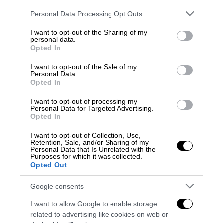
Πάντως, κι οι νέοι υπουργοί της Ελλάδας
Please note that this website/app uses one or more Google
Personal Data Processing Opt Outs
-μέχρι στιγμής τουλάχιστον- προκάλεσαν
services and may gather and store information including but
not limited to your visit or usage behaviour. You may click to
I want to opt-out of the Sharing of my
θετικό αντίκτυπο στον τουρκικό τύπο αν και
personal data.
grant or deny consent to Google and its third-party tags to
όσον αφορά τον νέο
υπουργό Εξωτερικών
,
Opted In
use your data for below specified purposes in below Google
Γιώργο Γεραπετρίτη είναι λίγο…
consent section.
I want to opt-out of the Sale of my
κουμπωμένοι σε σχόλια, καθώς δεν
Personal Data.
Opted In
γνωρίζουν τι πολιτική θα ασκήσει με την
Τουρκία.
I want to opt-out of processing my
Personal Data for Targeted Advertising.
Opted In
Υπενθυμίζουν μάλιστα δηλώσεις του
Γεραπετρίτη όταν οι εντάσεις μεταξύ
I want to opt-out of Collection, Use,
Retention, Sale, and/or Sharing of my
Άγκυρας και Αθήνας ήταν υψηλές. Για
Personal Data that Is Unrelated with the
Purposes for which it was collected.
παράδειγμα, το 2020 για τα
χωρικά ύδατα
,
Opted Out
που είπε ότι θα επεκταθούν, «όταν έρθει η
κατάλληλη στιγμή» και για το Ορούτς Ρέις
Google consents
την ίδια χρονιά που είχε αναφέρει ότι η
I want to allow Google to enable storage
Ελλάδα είναι «
πλήρως προετοιμασμένη
related to advertising like cookies on web or