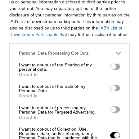
us or personal information disclosed to third parties prior to
«διαπιστώσαμε ότι μοιραζόμαστε τις ίδιες
your opt-out. You may separately opt-out of the further
απόψεις σε πολλά θέματα και ότι θα
disclosure of your personal information by third parties on the
IAB’s list of downstream participants. This information may
μπορούσαμε να κάνουμε σημαντικά
also be disclosed by us to third parties on the
IAB’s List of
πράγματα, αν συνεργαστούμε, για την
Downstream Participants
that may further disclose it to other
προστασία των δικαιωμάτων και των
third parties.
συμφερόντων των χωρών μας»
, είπε ο
Please note that this website/app uses one or more Google
Personal Data Processing Opt Outs
Χουλουσί Ακάρ, ωφελώντας και το ΝΑΤΟ και
services and may gather and store information including but
την ΕΕ.
not limited to your visit or usage behaviour. You may click to
I want to opt-out of the Sharing of my
personal data.
grant or deny consent to Google and its third-party tags to
Opted In
«Θα ήθελα να πω εδώ ότι πιστεύουμε ότι η
use your data for below specified purposes in below Google
αποτελεσματική συνεργασία μεταξύ των δύο
consent section.
I want to opt-out of the Sale of my
Personal Data.
χωρών σε όλους τους τομείς, ειδικά στον
Opted In
τομέα της άμυνας και της ασφάλειας, τόσο
I want to opt-out of processing my
σε πολιτικό όσο και σε στρατιωτικό
Personal Data for Targeted Advertising.
επίπεδο, θα προσφέρει πολύ σημαντικά
Opted In
οφέλη όχι μόνο στις χώρες μας αλλά και σε
I want to opt-out of Collection, Use,
ολόκληρη την περιοχή».
Retention, Sale, and/or Sharing of my
Personal Data that Is Unrelated with the