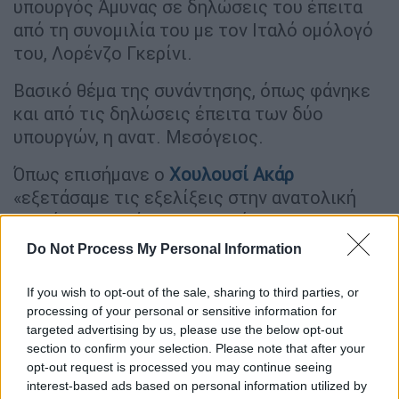
υπουργός Άμυνας σε δηλώσεις του έπειτα
από τη συνομιλία του με τον Ιταλό ομόλογό
του, Λορένζο Γκερίνι.
Βασικό θέμα της συνάντησης, όπως φάνηκε
και από τις δηλώσεις έπειτα των δύο
υπουργών, η ανατ. Μεσόγειος.
Όπως επισήμανε ο
Χουλουσί Ακάρ
«εξετάσαμε τις εξελίξεις στην ανατολική
Μεσόγειο, εκθέσαμε τις απόψεις μας,
θέσαμε τα ερωτήματα και τους
Do Not Process My Personal Information
προβληματισμούς μας όσον αφορά αυτό το
θέμα, αλλά δώσαμε και απαντήσεις ο ένας
If you wish to opt-out of the sale, sharing to third parties, or
στον άλλο».
processing of your personal or sensitive information for
targeted advertising by us, please use the below opt-out
Ως δύο από τις μεγαλύτερες και
section to confirm your selection. Please note that after your
opt-out request is processed you may continue seeing
σημαντικότερες χώρες στη λεκάνη περιοχή
interest-based ads based on personal information utilized by
της Μεσογείου, Ιταλία και Τουρκία,