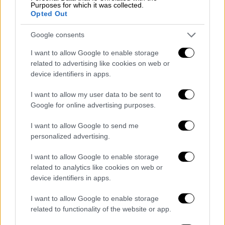
Purposes for which it was collected.
Γκερίνι: Πρέπει να κοπιάσουμε όλοι
Opted Out
για τη σταθερότητα της Μεσογείου
Google consents
Παίρνοντας τη σκυτάλη ο Ιταλός υπουργός
I want to allow Google to enable storage
Άμυνας, Λορένζο Γκερίνι, ανέφερε ότι με τον
related to advertising like cookies on web or
«αγαπητό του φίλο Χουλουσί»
συμφώνησαν
device identifiers in apps.
για την ανάγκη πολιτικής λύσης στη
Λιβύη
,
I want to allow my user data to be sent to
ενώ για την ανατ. Μεσόγειο έκανε λόγο για
Google for online advertising purposes.
ένα «κοινό όραμα», το οποίο μοιράζονται με
την Τουρκία.
I want to allow Google to send me
personalized advertising.
«Μοιραστήκαμε το όραμά μας για την ανατ.
I want to allow Google to enable storage
Μεσόγειο και συζητήσαμε ότι πρέπει όλοι
related to analytics like cookies on web or
να συνεργαστούμε και να κοπιάσουμε,
device identifiers in apps.
προκειμένου να επέλθει η σταθερότητα στη
Μεσόγειο, αναλαμβάνοντας ο καθένας τις
I want to allow Google to enable storage
related to functionality of the website or app.
ευθύνες μας», δήλωσε ο Ιταλός υπουργός