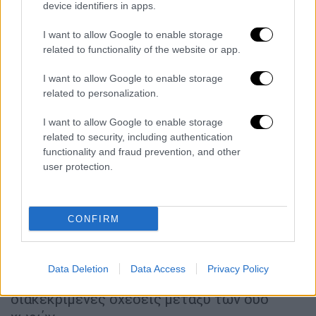
ΑΟΖ και της υφαλοκρηπίδας της
Αραβικής
device identifiers in apps.
Δημοκρατίας της Αιγύπτου στη Μεσόγειο
Θάλασσα.
I want to allow Google to enable storage
related to functionality of the website or app.
Το
υπουργείο Εξωτερικών (της Αιγύπτου)
I want to allow Google to enable storage
ε
πιβεβαιώνει την αντίρρησή του για την
related to personalization.
προαναφερθείσα παρέμβαση και τονίζει ότι
οι όποιες συνέπειες ή επιπτώσεις
I want to allow Google to enable storage
related to security, including authentication
ενδέχεται να προκύψουν από την ελληνική
functionality and fraud prevention, and other
απόφαση είναι μη αποδεκτές.
user protection.
Το
υπουργείο Εξωτερικών
επιθυμεί να
επιβεβαιώσει το άνοιγμα και τη δέσμευσή
CONFIRM
του για συνεργασία και διαβούλευση με την
ελληνική πλευρά στο θέμα αυτό,
προκειμένου να διατηρηθούν τα κοινά
Data Deletion
Data Access
Privacy Policy
συμφέροντα και να ενισχυθούν οι
διακεκριμένες σχέσεις μεταξύ των δύο