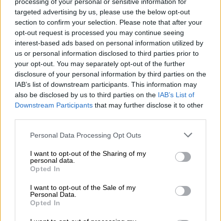
processing of your personal or sensitive information for
με το πεδίο εφαρμογής της ΑΟΖ και της
targeted advertising by us, please use the below opt-out
υφαλοκρηπίδας της Αραβικής Δημοκρατίας
section to confirm your selection. Please note that after your
της Αιγύπτου στη Μεσόγειο Θάλασσα» ενώ
opt-out request is processed you may continue seeing
σε άλλο σημείο της ρηματικής ανακοίνωσης,
interest-based ads based on personal information utilized by
us or personal information disclosed to third parties prior to
αναφέρεται ότι «το υπουργείο Εξωτερικών
your opt-out. You may separately opt-out of the further
(της Αιγύπτου) επιβεβαιώνει την αντίρρησή
disclosure of your personal information by third parties on the
του για την προαναφερθείσα παρέμβαση και
IAB’s list of downstream participants. This information may
τονίζει ότι οι όποιες συνέπειες ή
also be disclosed by us to third parties on the
IAB’s List of
Downstream Participants
that may further disclose it to other
επιπτώσεις ενδέχεται να προκύψουν από
third parties.
την ελληνική απόφαση είναι μη αποδεκτές».
Please note that this website/app uses one or more Google
Personal Data Processing Opt Outs
Τι αναφέρει η ρηματική διακοίνωση
services and may gather and store information including but
not limited to your visit or usage behaviour. You may click to
I want to opt-out of the Sharing of my
της Αιγύπτου
personal data.
grant or deny consent to Google and its third-party tags to
Opted In
use your data for below specified purposes in below Google
«Το υπουργείο Εξωτερικών της
Αραβικής
consent section.
I want to opt-out of the Sale of my
Δημοκρατίας της Αιγύπτου
(γραφείο βοηθού
Personal Data.
υπουργού εξωτερικών για τα διεθνή νομικά
Opted In
θέματα και τις συνθήκες) παρουσιάζει τις