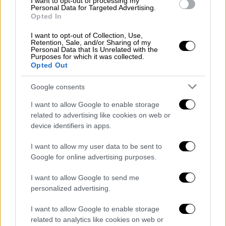
I want to opt-out of processing my
προσρήσεις του προς την Πρεσβεία της
Personal Data for Targeted Advertising.
Opted In
Ελληνικής Δημοκρατίας στο Κάιρο και
αναφερόμενο στην απόφαση του υπουργείου
I want to opt-out of Collection, Use,
Retention, Sale, and/or Sharing of my
Περιβάλλοντος και Ενέργειας της Ελλάδος
Personal Data that Is Unrelated with the
Purposes for which it was collected.
που εκδόθηκε στις 17 Απριλίου 2025
Opted Out
σχετικά με τον ‘Ελληνικό Θαλάσσιο
Χωροταξικό Σχεδιασμό’ στη Μεσόγειο, το
Google consents
υπουργείο Εξωτερικών της Αιγύπτου θα
I want to allow Google to enable storage
ήθελε να επισημάνει στα εξής:
related to advertising like cookies on web or
device identifiers in apps.
Ορισμένες περιοχές που ορίζονται στον
‘Ελληνικό Θαλάσσιο Χωροταξικό Σχεδιασμό
I want to allow my user data to be sent to
Google for online advertising purposes.
(
τα εξωτερικά όρια της χωρικής ενότητας
ΑΡΙΘ. 2 και της χωρικής ενότητας ΑΡΙΘ. 3)
I want to allow Google to send me
και εμφανίζονται στο χάρτη που
personalized advertising.
επισυνάπτεται στην Ελληνική Απόφαση,
I want to allow Google to enable storage
επικαλύπτονται με το πεδίο εφαρμογής της
related to analytics like cookies on web or