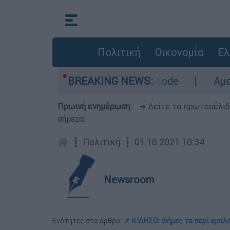
Πολιτική
Οικονομία
Ελ
 - Οι περιοχές σε red code
BREAKING NEWS:
Αμερικανικός 
Πρωινή ενημέρωση:
➔ Δείτε τα πρωτοσέλι
σήμερα
┋
Πολιτική
┋
01.10.2021 10:34
Newsroom
Ενότητες στο άρθρο:
📌 ΚΙΔΗΣΟ: Φήμες τα περί εμπλ