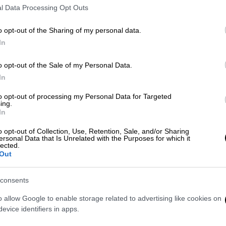
l Data Processing Opt Outs
Λ, οι φήμες που θέλουν τον
Γιώργο Α.
τών Σοσιαλιστών
πίσω από
o opt-out of the Sharing of my personal data.
ς προεδρίας του Κινήματος Αλλαγής ή και
In
«ουδεμία σχέση έχουν με την αλήθεια και
o opt-out of the Sale of my Personal Data.
In
to opt-out of processing my Personal Data for Targeted
ing.
In
o opt-out of Collection, Use, Retention, Sale, and/or Sharing
ersonal Data that Is Unrelated with the Purposes for which it
lected.
Out
consents
o allow Google to enable storage related to advertising like cookies on
evice identifiers in apps.