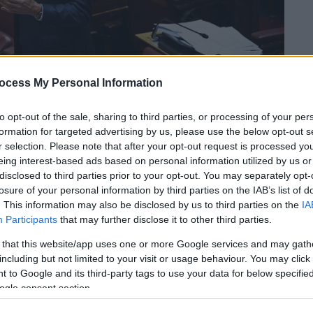
ocess My Personal Information
to opt-out of the sale, sharing to third parties, or processing of your per
formation for targeted advertising by us, please use the below opt-out s
r selection. Please note that after your opt-out request is processed y
eing interest-based ads based on personal information utilized by us or
 το ΕΘΝΟΣ στη Google
disclosed to third parties prior to your opt-out. You may separately opt-
losure of your personal information by third parties on the IAB’s list of
. This information may also be disclosed by us to third parties on the
IA
ώργου Παπανδρέου
στις εκλογές για
Participants
that may further disclose it to other third parties.
ής
διέψευσε το
Κίνημα Δημοκρατών
 πρώην πρωθυπουργός.
 that this website/app uses one or more Google services and may gath
including but not limited to your visit or usage behaviour. You may click 
λοκής Παπανδρέου στις εκλογές
 to Google and its third-party tags to use your data for below specifi
ogle consent section.