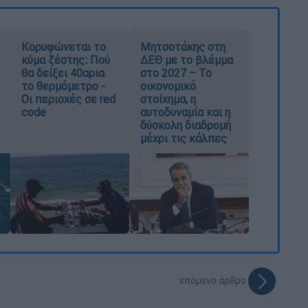
Κορυφώνεται το
Μητσοτάκης στη
κύμα ζέστης: Πού
ΔΕΘ με το βλέμμα
θα δείξει 40αρια
στο 2027 – Το
το θερμόμετρο -
οικονομικό
Οι περιοχές σε red
στοίχημα, η
code
αυτοδυναμία και η
δύσκολη διαδρομή
μέχρι τις κάλπες
επόμενο άρθρο