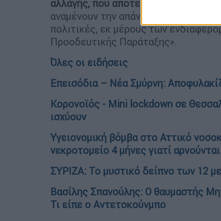
αλλαγής, που αποτελεί το μεγάλο δι
αναμένουν την απάντησή τους με θέσ
πολιτικές, εκ μέρους των ενδιαφερο
Προοδευτικής Παράταξης».
Όλες οι ειδήσεις
Επεισόδια – Νέα Σμύρνη: Αποφυλακίζ
Κορονοϊός - Mini lockdown σε Θεσσαλ
ισχύουν
Υγειονομική βόμβα στο Αττικό νοσοκ
νεκροτομείο 4 μήνες γιατί αρνούντα
ΣΥΡΙΖΑ: Το μυστικό δείπνο των 12 μ
Βασίλης Σπανούλης: Ο θαυμαστής Μητ
Τι είπε ο Αντετοκούνμπο