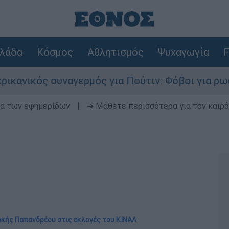
λάδα
Κόσμος
Αθλητισμός
Ψυχαγωγία
F
συναγερμός για Πούτιν: Φόβοι για ρωσικό χτύπη
δα των εφημερίδων
|
➔ Μάθετε περισσότερα για τον καιρό
οκής Παπανδρέου στις εκλογές του ΚΙΝΑΛ