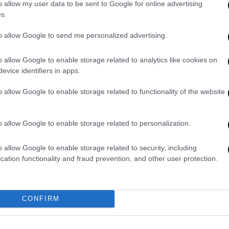
o allow my user data to be sent to Google for online advertising
s.
to allow Google to send me personalized advertising.
o allow Google to enable storage related to analytics like cookies on
ια τους οι υποψήφιοι - Ετοιμάζουν
evice identifiers in apps.
ια τους οι υποψήφιοι - Ετοιμάζουν
o allow Google to enable storage related to functionality of the website
o allow Google to enable storage related to personalization.
κριτήριο κάθε επιλογής που αφορά την
στη και αξιόμαχη προοπτική της, πέρα από
o allow Google to enable storage related to security, including
τάσεις που αυτά εκφράζουν ώστε να
cation functionality and fraud prevention, and other user protection.
υμβάλει προς την κατεύθυνση της
κής παράταξης, η οποία να προσφέρει μια
δευτική πρόταση διακυβέρνησης απέναντι
CONFIRM
όταση που να απαντά πειστικά στα αιτήματα
δεξιά συντήρηση και της προοδευτικής