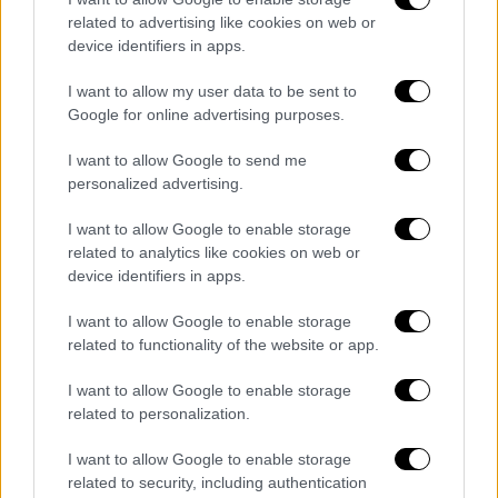
related to advertising like cookies on web or
device identifiers in apps.
I want to allow my user data to be sent to
Google for online advertising purposes.
I want to allow Google to send me
personalized advertising.
I want to allow Google to enable storage
related to analytics like cookies on web or
device identifiers in apps.
Όλες οι ειδήσεις
I want to allow Google to enable storage
Προειδοποίηση επιδημιολόγων: Μην φύγετε
related to functionality of the website or app.
διακοπές χωρίς την πρώτη δόση εμβολίου-
Πεθαίνουν 1.000 ασθενείς τον μήνα
I want to allow Google to enable storage
related to personalization.
Κουρμούσης στο ethnos.gr: Ή ρυθμίζεις ή
πτωχεύεις - Έρχεται τσουνάμι
I want to allow Google to enable storage
related to security, including authentication
πλειστηριασμών