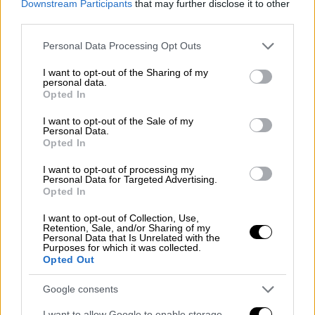
Downstream Participants
that may further disclose it to other
κ.
Πλακιωτάκης
ανέφερε ότι παραμένουν τα
third parties.
υγειονομικά πρωτόκολλα για πληρότητα των
Please note that this website/app uses one or more Google
Personal Data Processing Opt Outs
πλοίων στο 85%
όταν διαθέτουν καμπίνες
services and may gather and store information including but
και στο
80% χωρίς καμπίνες
.
not limited to your visit or usage behaviour. You may click to
I want to opt-out of the Sharing of my
personal data.
grant or deny consent to Google and its third-party tags to
Opted In
Αναφορικά με το τραγικό συμβάν που συνέβη
use your data for below specified purposes in below Google
το πρωί στο
λιμάνι του Πειραιά
, ο υπουργός
consent section.
I want to opt-out of the Sale of my
Personal Data.
τόνισε ότι το προσωπικό του Λιμενικού
Opted In
Σώματος λαμβάνει όλα τα αναγκαία μέτρα
I want to opt-out of processing my
προκειμένου να διασφαλίζεται η τάξη και η
Personal Data for Targeted Advertising.
ασφάλεια στο λιμάνι. Υπήρξε έγκαιρη
Opted In
αντίδραση του Λιμενικού στο συγκεκριμένο
I want to opt-out of Collection, Use,
περιστατικό. “Το προσωπικό
Retention, Sale, and/or Sharing of my
Personal Data that Is Unrelated with the
ανταποκρίνονται στο πολύπλευρο έργο τους
Purposes for which it was collected.
Opted Out
με σημαντικά και επιτυχή αποτελέσματα”,
είπε χαρακτηριστικά.
Google consents
I want to allow Google to enable storage