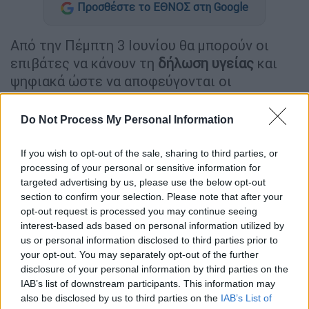
Προσθέστε το ΕΘΝΟΣ στη Google
Από την Πέμπτη 3 Ιουνίου θα μπορούν οι
επιβάτες να κάνουν τη
δήλωση υγείας
και
ψηφιακά ώστε να αποφεύγονται οι
συνωστισμοί στα λιμάνια και να γίνεται
ομαλά η
επιβίβασή
τους στα πλοία
, δήλωσε ο
Do Not Process My Personal Information
υπουργός Ναυτιλίας και Νησιωτικής
Πολιτικής
Γιάννης Πλακιωτάκης
στην ΕΡΤ ,
If you wish to opt-out of the sale, sharing to third parties, or
processing of your personal or sensitive information for
επισημαίνοντας ότι θα πρέπει πρώτα οι
targeted advertising by us, please use the below opt-out
πολίτες είτε να έχουν εμβολιαστεί είτε να
section to confirm your selection. Please note that after your
έχουν κάνει rapid test ή self test ή μοριακό
opt-out request is processed you may continue seeing
έλεγχο.
interest-based ads based on personal information utilized by
us or personal information disclosed to third parties prior to
Διευκρίνισε ότι στις περιπτώσεις που οι
your opt-out. You may separately opt-out of the further
πολίτες έχουν εμβολιαστεί δεν χρειάζεται
disclosure of your personal information by third parties on the
IAB’s list of downstream participants. This information may
να κάνουν rapid test ή self test αλλά να έχουν
also be disclosed by us to third parties on the
IAB’s List of
το πιστοποιητικό εμβολιασμού μαζί τους. O