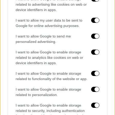
διευρύνοντας ουσιαστικά το εύρος των
related to advertising like cookies on web or
δυνητικών δικαιούχων.
device identifiers in apps.
Τι ισχύει για τα άτομα με αναπηρία
I want to allow my user data to be sent to
και τις πολύτεκνες οικογένειες
Google for online advertising purposes.
Για πρώτη φορά στο πλαίσιο του
I want to allow Google to send me
personalized advertising.
προγράμματος δίνεται η
δυνατότητα
συμμετοχής σε άτομα με αναπηρία (67%) και
I want to allow Google to enable storage
σε οικογένειες με τέκνα - άτομα με αναπηρία
related to analytics like cookies on web or
ανεξαρτήτως εισοδηματικών κριτηρίων
,
device identifiers in apps.
ενισχύοντας την ισότιμη πρόσβαση στις
I want to allow Google to enable storage
διακοπές και τον κοινωνικό χαρακτήρα της
related to functionality of the website or app.
πολιτικής τουρισμού.
I want to allow Google to enable storage
Επιπλέον, εισάγεται νέα στοχευμένη
related to personalization.
ενίσχυση για τις πολύτεκνες οικογένειες,
I want to allow Google to enable storage
καθώς προβλέπεται πρόσθετη επιδότηση
related to security, including authentication
ύψους 50 ευρώ για κάθε παιδί από το