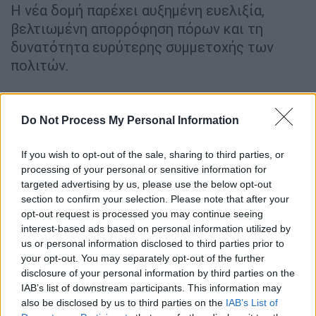
Η νέα δομή παρέχει αυξημένη ευελιξία,
βελτιωμένη απορρόφηση πόρων και τη
δυνατότητα ευρύτερης συμμετοχής των
πολιτών.
Το πρόγραμμα Τουρισμός για Όλους
ενσωματώνει μια σαφή στρατηγική για την
Do Not Process My Personal Information
ενίσχυση των πλάγιων μηνών (Οκτώβριο έως
If you wish to opt-out of the sale, sharing to third parties, or
Απρίλιο),
κατευθύνοντας το 70% του
processing of your personal or sensitive information for
διαθέσιμου προϋπολογισμού στους μήνες
targeted advertising by us, please use the below opt-out
αυτούς
.
section to confirm your selection. Please note that after your
opt-out request is processed you may continue seeing
Περισσότεροι οι δικαιούχοι - Πιο
interest-based ads based on personal information utilized by
ευέλικτα τα εισοδηματικά κριτήρια
us or personal information disclosed to third parties prior to
your opt-out. You may separately opt-out of the further
Στο ίδιο πλαίσιο, το πρόγραμμα συνδέεται
disclosure of your personal information by third parties on the
IAB’s list of downstream participants. This information may
και με την ευρύτερη καμπάνια του
also be disclosed by us to third parties on the
IAB’s List of
Υπουργείου Τουρισμού για την
«Ορεινή