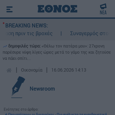
BREAKING NEWS:
πριν τις βροχές
Συναγερμός στον Λυκαβη
δημοφιλές τώρα:
«Θέλω τον πατέρα μου»: 27χρονη
παρέσυρε νύφη λίγες ώρες μετά το γάμο της και ζητούσε
να πάει σπίτι...
┋
Οικονομία
┋
16.06.2026 14:13
Newsroom
Ενότητες στο άρθρο:
📌 Περισσότεροι οι δικαιούχοι - Πιο ευέλικτα τα εισοδηματικά