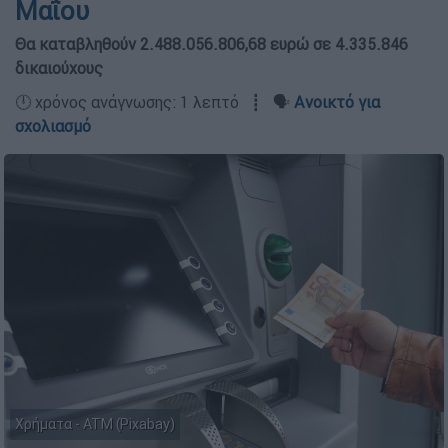
Μαΐου
Θα καταβληθούν 2.488.056.806,68 ευρώ σε 4.335.846
δικαιούχους
🕛 χρόνος ανάγνωσης: 1 λεπτό ┋ 🗣️
Ανοικτό για
σχολιασμό
Χρήματα - ATM (Pixabay)