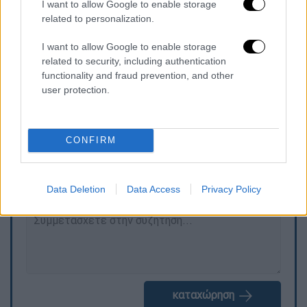
στο πλαίσιο επιδοτούμενων
I want to allow Google to enable storage
related to personalization.
προγραμμάτων απασχόλησης και
400.000 ευρώ σε 60 δικαιούχους φορείς
I want to allow Google to enable storage
για την πληρωμή εισφορών
related to security, including authentication
προγραμμάτων κοινωφελούς χαρακτήρα.
functionality and fraud prevention, and other
user protection.
Τα σχολιά σας δημοσιεύονται άμεσα με δική σας ευθύνη. Το
CONFIRM
ΕΘΝΟΣ θα παρεμβαίνει και τα προσβλητικά σχόλια θα
διαγράφονται
Data Deletion
Data Access
Privacy Policy
καταχώρηση