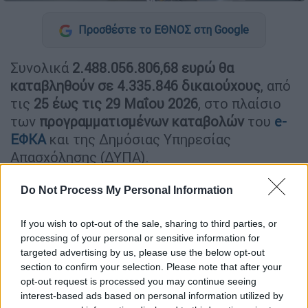
Προσθέστε το ΕΘΝΟΣ στη Google
Συνολικά
2.488.056.806,68 ευρώ θα
καταβληθούν σε 4.335.846 δικαιούχους
, από
τις
25 έως τις 29 Μαΐου 2026
, στο πλαίσιο
των
προγραμματισμένων καταβολών
του
e-
ΕΦΚΑ
και της Δημόσιας Υπηρεσίας
Απασχόλησης (ΔΥΠΑ).
Do Not Process My Personal Information
ΔΙΑΒΑΣΤΕ ΕΠΙΣΗΣ
If you wish to opt-out of the sale, sharing to third parties, or
Κόσμος
|
25.05.2026 11:34
processing of your personal or sensitive information for
Τουρκία: Το πραξικόπημα Ερντογάν
targeted advertising by us, please use the below opt-out
για την ηγεσία της αντιπολίτευσης,
section to confirm your selection. Please note that after your
τα επεισόδια και ο διωγμός Οζέλ
opt-out request is processed you may continue seeing
interest-based ads based on personal information utilized by