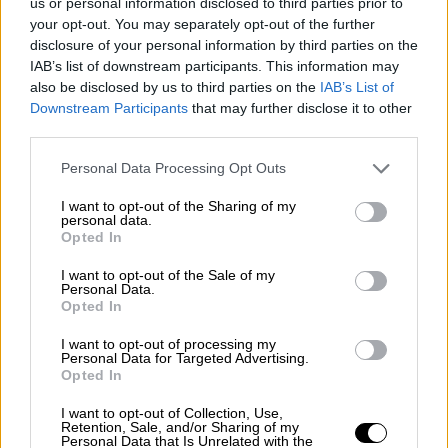
us or personal information disclosed to third parties prior to
your opt-out. You may separately opt-out of the further
disclosure of your personal information by third parties on the
Ειδικότερα,
όπως αναφέρεται
σε σχετική
IAB’s list of downstream participants. This information may
ανακοίνωση:
also be disclosed by us to third parties on the
IAB’s List of
Downstream Participants
that may further disclose it to other
Από τον
e-ΕΦΚΑ
:
third parties.
Please note that this website/app uses one or more Google
στις
26 Μαΐου
, θα καταβληθούν
Personal Data Processing Opt Outs
services and may gather and store information including but
1.305.569.013,24 ευρώ σε 2.602.626
not limited to your visit or usage behaviour. You may click to
I want to opt-out of the Sharing of my
δικαιούχους για την πληρωμή κύριων και
personal data.
grant or deny consent to Google and its third-party tags to
Opted In
επικουρικών συντάξεων Ιουνίου 2026,
use your data for below specified purposes in below Google
consent section.
στις
28 Μαΐου
, θα καταβληθούν
I want to opt-out of the Sale of my
Personal Data.
1.118.557.793,44 ευρώ σε 1.663.210
Opted In
δικαιούχους για την πληρωμή κύριων και
I want to opt-out of processing my
επικουρικών συντάξεων Ιουνίου 2026,
Personal Data for Targeted Advertising.
στις
29 Μαΐου
, θα καταβληθούν
Opted In
3.030.000 ευρώ σε 8.250 δικαιούχους
I want to opt-out of Collection, Use,
για την πληρωμή προκαταβολών
Retention, Sale, and/or Sharing of my
Personal Data that Is Unrelated with the