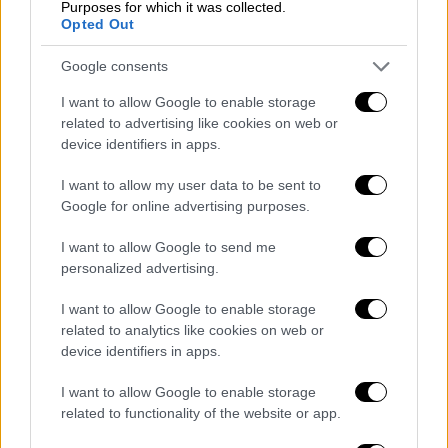
συντάξεων ν. 4778/2021 Ιουνίου 2026,
Purposes for which it was collected.
Opted Out
από τις
25 έως τις 29 Μαΐου
, θα
καταβληθούν 13.000.000 ευρώ σε 700
Google consents
δικαιούχους σε συνέχεια έκδοσης
I want to allow Google to enable storage
αποφάσεων για εφάπαξ και
related to advertising like cookies on web or
στις
29 Μαΐου
, θα καταβληθούν
device identifiers in apps.
2.500.000 ευρώ σε 2.000 δικαιούχους
I want to allow my user data to be sent to
για την επιστροφή εισφορών μη
Google for online advertising purposes.
μισθωτών.
I want to allow Google to send me
Από τη
ΔΥΠΑ
θα καταβληθούν:
personalized advertising.
15.000.000 ευρώ σε 25.000 δικαιούχους
I want to allow Google to enable storage
για επιδόματα ανεργίας και λοιπά
related to analytics like cookies on web or
επιδόματα,
device identifiers in apps.
12.000.000 ευρώ σε 17.000 μητέρες για
I want to allow Google to enable storage
επιδοτούμενη άδεια μητρότητας,
related to functionality of the website or app.
18.000.000 ευρώ σε 17.000 δικαιούχους