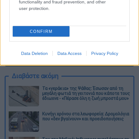
functionality and fraud prevention, and other
user protection.
CONFIRM
Data Deletion
Data Access
Privacy Policy
καταχώρηση
Διαβάστε ακόμη
Τα «γεράκια» της Ψάθας: Έσωσαν από τη
μεγάλη φωτιά τη γειτονιά που κάποτε τους
έδιωχνε - «Πέρασε όλη η ζωή μπροστά μου»
Κυνήγι χρόνου στα λεωφορεία: Δρομολόγια
που «δεν βγαίνουν» και προειδοποιήσεις