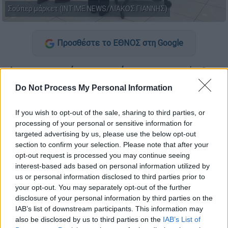
Σούπερ μάρκετ (INTIME NEWS/ΛΙΑΚΟΣ ΓΙΑΝΝΗΣ)
Προσθέστε το ΕΘΝΟΣ στη Google
Διαφοροποιείται
το
ωράριο
με το οποίο θα
λειτουργήσουν καταστήματα και
σούπερ
Do Not Process My Personal Information
μάρκετ
σήμερα,
Μεγάλη Παρασκευή.
If you wish to opt-out of the sale, sharing to third parties, or
Ειδικότερα οι ώρες που θα λειτουργήσουν
processing of your personal or sensitive information for
σήμερα είναι: 13:00-19:00 (για τα εμπορικά
targeted advertising by us, please use the below opt-out
καταστήματα) και 13:00-20:00 (για τα
section to confirm your selection. Please note that after your
opt-out request is processed you may continue seeing
σουπερμάρκετ).
interest-based ads based on personal information utilized by
us or personal information disclosed to third parties prior to
ΔΙΑΒΑΣΤΕ ΕΠΙΣΗΣ
your opt-out. You may separately opt-out of the further
disclosure of your personal information by third parties on the
IAB’s list of downstream participants. This information may
Ελλάδα
|
09.04.2026 21:12
also be disclosed by us to third parties on the
IAB’s List of
Με κάθε μέσο φεύγουν οι εκδρομείς