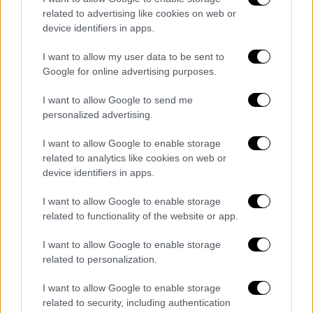
related to advertising like cookies on web or
Η αγορά θα επανέλθει σε κανονικούς
device identifiers in apps.
ρυθμούς από την
Τρίτη
του
Πάσχα
14
Απριλίου, οπότε και τα καταστήματα θα
I want to allow my user data to be sent to
Google for online advertising purposes.
επιστρέψουν στο εαρινό ωράριο
λειτουργίας.
I want to allow Google to send me
personalized advertising.
Υπενθυμίζεται ότι τη
Μεγάλη
Παρασκευή
,
βάσει της ισχύουσας νομοθεσίας, τα
I want to allow Google to enable storage
καταστήματα παραμένουν κλειστά έως τις
related to analytics like cookies on web or
device identifiers in apps.
13:00, λόγω του πένθιμου χαρακτήρα της
ημέρας και της ακολουθίας της
I want to allow Google to enable storage
Αποκαθήλωσης.
related to functionality of the website or app.
I want to allow Google to enable storage
related to personalization.
Τα σχολιά σας δημοσιεύονται άμεσα με δική σας ευθύνη. Το
ΕΘΝΟΣ θα παρεμβαίνει και τα προσβλητικά σχόλια θα
I want to allow Google to enable storage
διαγράφονται
related to security, including authentication