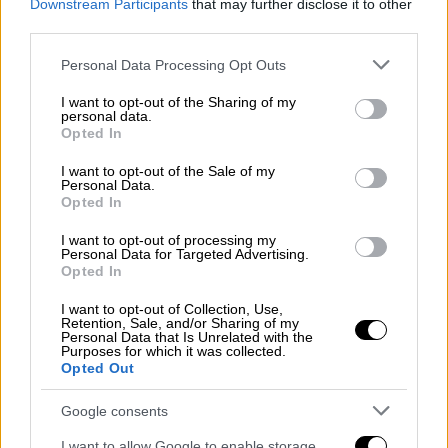
Downstream Participants
that may further disclose it to other
του Πάσχα από την Αθήνα - Πού είναι
third parties.
αυξημένη η κίνηση
Please note that this website/app uses one or more Google
Personal Data Processing Opt Outs
services and may gather and store information including but
not limited to your visit or usage behaviour. You may click to
I want to opt-out of the Sharing of my
personal data.
grant or deny consent to Google and its third-party tags to
Opted In
Αύριο,
Μεγάλο Σάββατο
(11/4/2026) το
use your data for below specified purposes in below Google
ωράριο θα είναι το εξής: 09:00-15:00 (για τα
consent section.
I want to opt-out of the Sale of my
Personal Data.
εμπορικά καταστήματα) και 08:00-18:00 ή
Opted In
20:00 (για τα σουπερμάρκετ, ανάλογα την
I want to opt-out of processing my
αλυσίδα)
Personal Data for Targeted Advertising.
Opted In
Πότε ανοίγει ξανά η αγορά
I want to opt-out of Collection, Use,
Retention, Sale, and/or Sharing of my
Οι
καταναλωτές
καλούνται να έχουν
Personal Data that Is Unrelated with the
Purposes for which it was collected.
ολοκληρώσει τις αγορές τους έως το
Opted Out
απόγευμα του Μεγάλου Σαββάτου, καθώς
στη συνέχεια η αγορά θα παραμείνει κλειστή
Google consents
λόγω Πάσχα.
I want to allow Google to enable storage