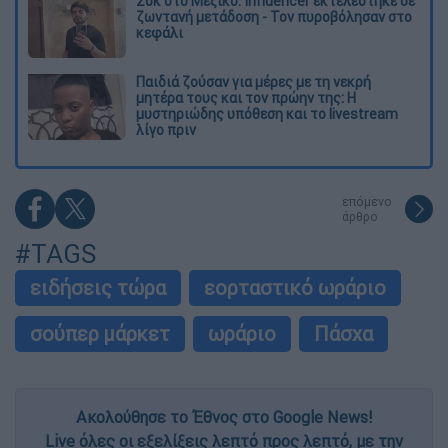
Σοκ στο Μεξικό: Influencer εκτελέστηκε σε
ζωντανή μετάδοση - Τον πυροβόλησαν στο
κεφάλι
Παιδιά ζούσαν για μέρες με τη νεκρή
μητέρα τους και τον πρώην της: Η
μυστηριώδης υπόθεση και το livestream
λίγο πριν
επόμενο
άρθρο
#TAGS
ειδήσεις τώρα
εορταστικό ωράριο
σούπερ μάρκετ
ωράριο
Πάσχα
Ακολούθησε το Έθνος στο Google News!
Live όλες οι εξελίξεις λεπτό προς λεπτό, με την