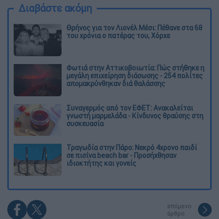
Διαβάστε ακόμη
Θρήνος για τον Λιονέλ Μέσι: Πέθανε στα 68
του χρόνια ο πατέρας του, Χόρχε
Φωτιά στην Αττικοβοιωτία: Πώς στήθηκε η
μεγάλη επιχείρηση διάσωσης - 254 πολίτες
απομακρύνθηκαν διά θαλάσσης
Συναγερμός από τον ΕΦΕΤ: Ανακαλείται
γνωστή μαρμελάδα - Κίνδυνος θραύσης στη
συσκευασία
Τραγωδία στην Πάρο: Νεκρό 4χρονο παιδί
σε πισίνα beach bar - Προσήχθησαν
ιδιοκτήτης και γονείς
επόμενο
άρθρο