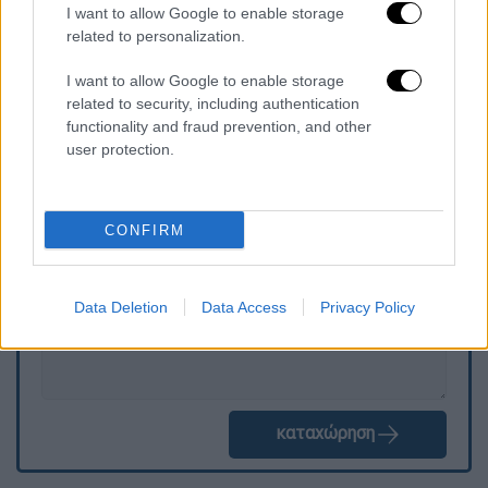
προγραμμάτων απασχόλησης και
I want to allow Google to enable storage
1.200.000 ευρώ σε 80 δικαιούχους
related to personalization.
φορείς για την πληρωμή εισφορών
προγραμμάτων κοινωφελούς χαρακτήρα.
I want to allow Google to enable storage
related to security, including authentication
functionality and fraud prevention, and other
user protection.
Τα σχολιά σας δημοσιεύονται άμεσα με δική σας ευθύνη. Το
ΕΘΝΟΣ θα παρεμβαίνει και τα προσβλητικά σχόλια θα
διαγράφονται
CONFIRM
Data Deletion
Data Access
Privacy Policy
καταχώρηση