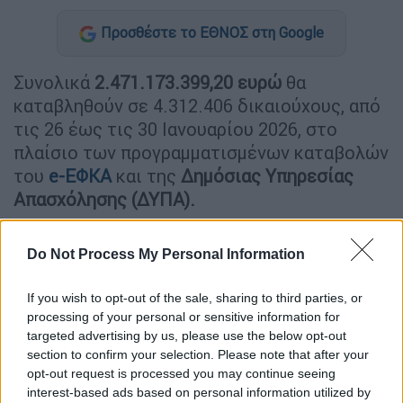
Προσθέστε το ΕΘΝΟΣ στη Google
Συνολικά
2.471.173.399,20 ευρώ
θα
καταβληθούν σε 4.312.406 δικαιούχους, από
τις 26 έως τις 30 Ιανουαρίου 2026, στο
πλαίσιο των προγραμματισμένων καταβολών
του
e-ΕΦΚΑ
και της
Δημόσιας Υπηρεσίας
Απασχόλησης (ΔΥΠΑ).
ΔΙΑΒΑΣΤΕ ΕΠΙΣΗΣ
Do Not Process My Personal Information
Οικονομία
|
27.01.2026 05:35
If you wish to opt-out of the sale, sharing to third parties, or
Συνταξιοδοτικός χάρτης
processing of your personal or sensitive information for
εκπαιδευτικών 2026 - Ποιους
targeted advertising by us, please use the below opt-out
section to confirm your selection. Please note that after your
συμφέρει η έξοδος
opt-out request is processed you may continue seeing
interest-based ads based on personal information utilized by