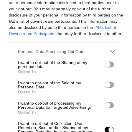
us or personal information disclosed to third parties prior to
your opt-out. You may separately opt-out of the further
Ειδικότερα, όπως αναφέρει το υπουργείο
disclosure of your personal information by third parties on the
IAB’s list of downstream participants. This information may
Εργασίας και Κοινωνικής Ασφάλισης σε
also be disclosed by us to third parties on the
IAB’s List of
ανακοίνωσή του:
Downstream Participants
that may further disclose it to other
third parties.
Από τον e-ΕΦΚΑ:
Please note that this website/app uses one or more Google
Personal Data Processing Opt Outs
στις 28 και 29 Ιανουαρίου, θα
services and may gather and store information including but
καταβληθούν συνολικά 2.396.873.399,2
not limited to your visit or usage behaviour. You may click to
I want to opt-out of the Sharing of my
personal data.
grant or deny consent to Google and its third-party tags to
ευρώ σε 4.231.326 δικαιούχους για την
Opted In
use your data for below specified purposes in below Google
πληρωμή κύριων και επικουρικών
consent section.
I want to opt-out of the Sale of my
συντάξεων Φεβρουαρίου 2026,
Personal Data.
Opted In
στις 30 Ιανουαρίου, θα καταβληθούν
3.100.000 ευρώ σε 8.300 δικαιούχους
I want to opt-out of processing my
Personal Data for Targeted Advertising.
για την πληρωμή προκαταβολών
Opted In
συντάξεων Φεβρουαρίου 2026 του ν.
4778/2021,
I want to opt-out of Collection, Use,
Retention, Sale, and/or Sharing of my
Personal Data that Is Unrelated with the