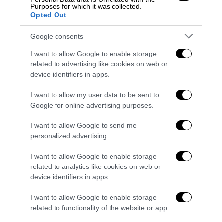
στις 30 Ιανουαρίου, θα καταβληθούν
Purposes for which it was collected.
3.000.000 ευρώ σε 2.000 δικαιούχους
Opted Out
για την επιστροφή εισφορών μη
Google consents
μισθωτών και
από τις 26 έως και τις 30 Ιανουαρίου, θα
I want to allow Google to enable storage
καταβληθούν 13.000.000 ευρώ σε 700
related to advertising like cookies on web or
device identifiers in apps.
δικαιούχους σε συνέχεια έκδοσης
αποφάσεων για εφάπαξ.
I want to allow my user data to be sent to
Google for online advertising purposes.
Από τη ΔΥΠΑ θα καταβληθούν:
I want to allow Google to send me
19.000.000 ευρώ σε 31.000 δικαιούχους
personalized advertising.
για επιδόματα ανεργίας και λοιπά
επιδόματα,
I want to allow Google to enable storage
related to analytics like cookies on web or
15.000.000 ευρώ σε 20.000 μητέρες για
device identifiers in apps.
επιδοτούμενη άδεια μητρότητας,
20.000.000 ευρώ σε 19.000 δικαιούχους
I want to allow Google to enable storage
στο πλαίσιο επιδοτούμενων
related to functionality of the website or app.